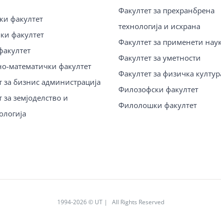
Факултет за прехранбрена
ки факултет
технологија и исхрана
ки факултет
Факултет за применети нау
факултет
Факултет за уметности
о-математички факултет
Факултет за физичка култур
т за бизнис администрација
Филозофски факултет
 за земјоделство и
Филолошки факултет
ологија
1994
-2026 © UT | All Rights Reserved