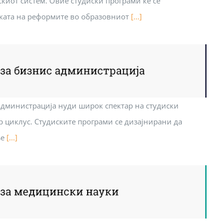
иот систем. Овие студиски програми ќе се
ката на реформите во образовниот
[...]
администрација нуди широк спектар на студиски
р циклус. Студиските програми се дизајнирани да
ње
[...]