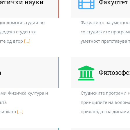
дипломски студии во
Факултетот за уметнос
 додека студентот
со студиските програм
ите од втор
[...]
уметност претставува 
ами Физичка култура и
Студиските програми 
шта
принципите на Болоњск
изичката
[...]
прилагодат на динами