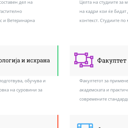
составен дел на
Целта на студиите за 
Растително
на кадри кои ќе бидат
с и Ветеринарна
контекст. Студиите п
подготвува, обучува и
Факултетот за примене
овка на суровини за
академската и практич
современите стандард