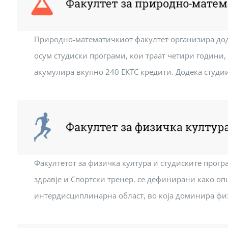
Природно-математичкиот факултет организира до
осум студиски програми, кои траат четири години,
акумулира вкупно 240 ЕКТС кредити. Додека студи
Факултетот за физичка култура и студиските прогр
здравје и Спортски тренер. се дефинирани како оп
интердисциплинарна област, во која доминира ф