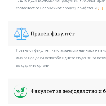
1. Што нуди Економскиот факултет? ● Акредитиран
согласност со Болоњскиот процес), прифатени
[...]
Правниот факултет, како академска единица на ви
има за цел да ги оспособи идните студенти за поз
во судските органи
[...]