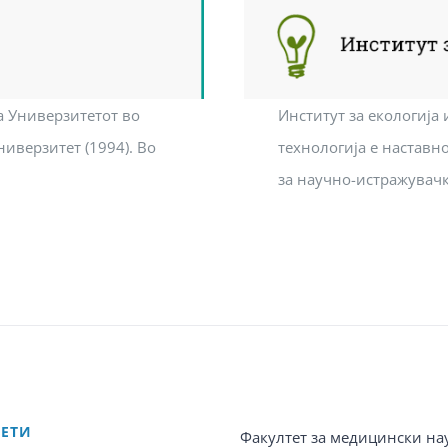
а Универзитетот во
Институт за екологија 
ниверзитет (1994). Во
технологија е наставн
за научно-истражувачк
ТЕТИ
Факултет за медицински на