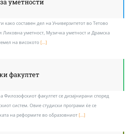
ти како составен дел на Универзитетот во Тетово
и Ликовна уметност, Музичка уметност и Драмска
темел на високото
[...]
на Филозофскиот факултет се дизајнирани според
иот систем. Овие студиски програми ќе се
ката на реформите во образовниот
[...]