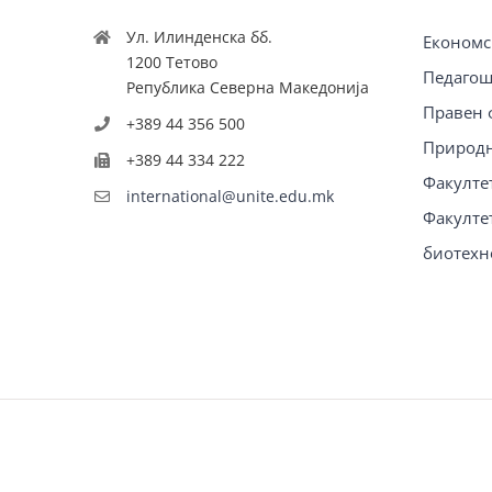
Ул. Илинденска бб.
Економс
1200 Тетово
Педагош
Република Северна Македонија
Правен 
+389 44 356 500
Природн
+389 44 334 222
Факулте
international@unite.edu.mk
Факултет
биотехн