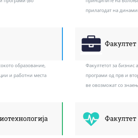
и програми (во
принципите на Болоњск
прилагодат на динами
сокото образование,
Факултетот за бизнис 
иции и работни места
програми од прв и вто
ве овозможат со знае