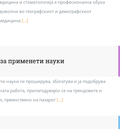
медицина и стоматологија е професионална обука
 доволни во географскиот и демографскиот
о медицина
[...]
ти науки ги проширува, збогатува и ја подобрува
ната работа, прилагодувајќи се на трендовите и
и, првенствено на пазарот
[...]