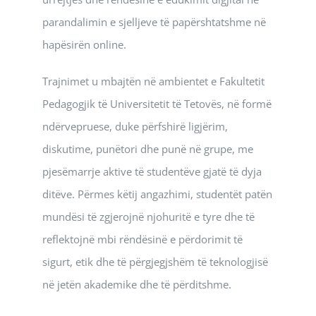
parandalimin e sjelljeve të papërshtatshme në
hapësirën online.
Trajnimet u mbajtën në ambientet e Fakultetit
Pedagogjik të Universitetit të Tetovës, në formë
ndërvepruese, duke përfshirë ligjërim,
diskutime, punëtori dhe punë në grupe, me
pjesëmarrje aktive të studentëve gjatë të dyja
ditëve. Përmes këtij angazhimi, studentët patën
mundësi të zgjerojnë njohuritë e tyre dhe të
reflektojnë mbi rëndësinë e përdorimit të
sigurt, etik dhe të përgjegjshëm të teknologjisë
në jetën akademike dhe të përditshme.