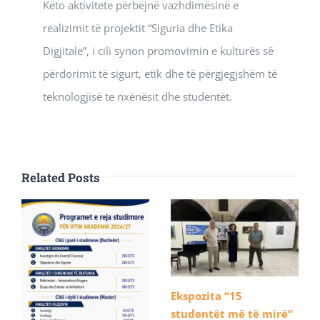
Këto aktivitete përbëjnë vazhdimësinë e
realizimit të projektit “Siguria dhe Etika
Digjitale”, i cili synon promovimin e kulturës së
përdorimit të sigurt, etik dhe të përgjegjshëm të
teknologjisë te nxënësit dhe studentët.
Related Posts
Ekspozita “15
studentët më të mirë”