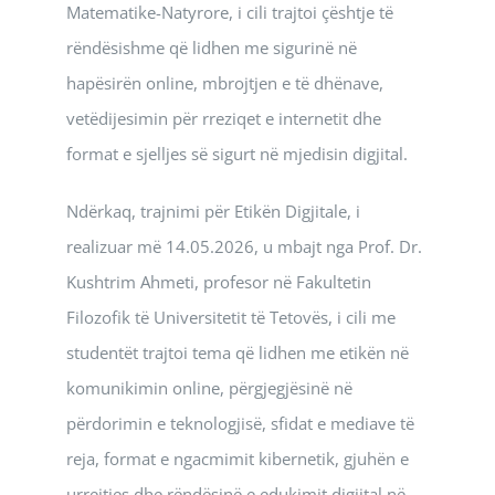
Matematike-Natyrore, i cili trajtoi çështje të
rëndësishme që lidhen me sigurinë në
hapësirën online, mbrojtjen e të dhënave,
vetëdijesimin për rreziqet e internetit dhe
format e sjelljes së sigurt në mjedisin digjital.
Ndërkaq, trajnimi për Etikën Digjitale, i
realizuar më 14.05.2026, u mbajt nga Prof. Dr.
Kushtrim Ahmeti, profesor në Fakultetin
Filozofik të Universitetit të Tetovës, i cili me
studentët trajtoi tema që lidhen me etikën në
komunikimin online, përgjegjësinë në
përdorimin e teknologjisë, sfidat e mediave të
reja, format e ngacmimit kibernetik, gjuhën e
urrejtjes dhe rëndësinë e edukimit digjital në