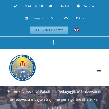
Skip
+389 44 356 500
Contact Us
Webmail
to
Campus
LMS
RMS
EPrints
content
APLIKIMET 26/27
Facebook
Home
»
News
»
Në Fakultetin Pedagogjik të Universitetit
të Tetovës u mbajtën trajnime për Sigurinë dhe Etikën
Digjitale