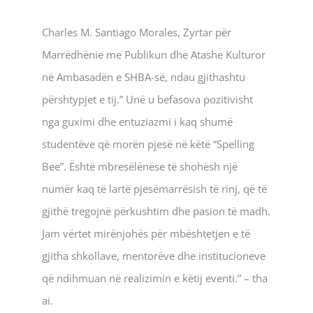
Charles M. Santiago Morales, Zyrtar për
Marrëdhënie me Publikun dhe Atashe Kulturor
në Ambasadën e SHBA-së, ndau gjithashtu
përshtypjet e tij.” Unë u befasova pozitivisht
nga guximi dhe entuziazmi i kaq shumë
studentëve që morën pjesë në këtë “Spelling
Bee”. Është mbresëlënëse të shohësh një
numër kaq të lartë pjesëmarrësish të rinj, që të
gjithë tregojnë përkushtim dhe pasion të madh.
Jam vërtet mirënjohës për mbështetjen e të
gjitha shkollave, mentorëve dhe institucioneve
që ndihmuan në realizimin e këtij eventi.” – tha
ai.