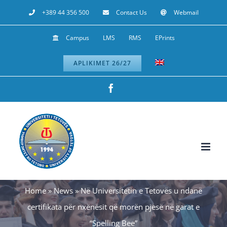
Skip
+389 44 356 500
Contact Us
Webmail
to
Campus
LMS
RMS
EPrints
content
APLIKIMET 26/27
Facebook
Home
»
News
»
Në Universitetin e Tetovës u ndanë
certifikata për nxënësit që morën pjesë në garat e
“Spelling Bee”