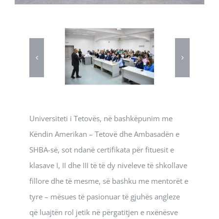
Universiteti i Tetovës, në bashkëpunim me
Këndin Amerikan – Tetovë dhe Ambasadën e
SHBA-së, sot ndanë certifikata për fituesit e
klasave I, II dhe III të të dy niveleve të shkollave
fillore dhe të mesme, së bashku me mentorët e
tyre – mësues të pasionuar të gjuhës angleze
që luajtën rol jetik në përgatitjen e nxënësve