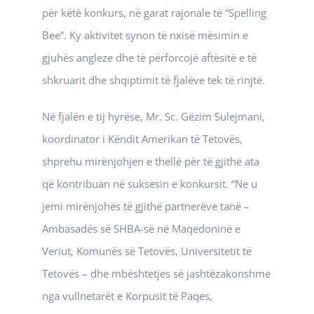
për këtë konkurs, në garat rajonale të “Spelling
Bee”. Ky aktivitet synon të nxisë mësimin e
gjuhës angleze dhe të përforcojë aftësitë e të
shkruarit dhe shqiptimit të fjalëve tek të rinjtë.
Në fjalën e tij hyrëse, Mr. Sc. Gëzim Sulejmani,
koordinator i Këndit Amerikan të Tetovës,
shprehu mirënjohjen e thellë për të gjithë ata
që kontribuan në suksesin e konkursit. “Ne u
jemi mirënjohës të gjithë partnerëve tanë –
Ambasadës së SHBA-së në Maqedoninë e
Veriut, Komunës së Tetovës, Universitetit të
Tetovës – dhe mbështetjes së jashtëzakonshme
nga vullnetarët e Korpusit të Paqes,