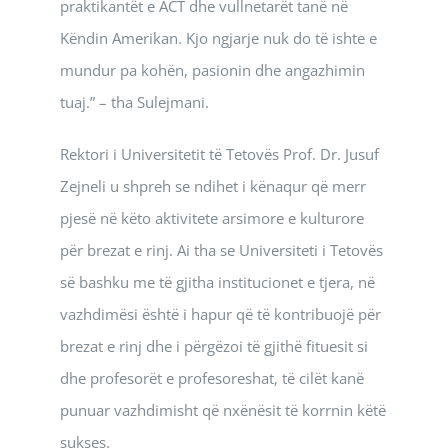
praktikantët e ACT dhe vullnetarët tanë në
Këndin Amerikan. Kjo ngjarje nuk do të ishte e
mundur pa kohën, pasionin dhe angazhimin
tuaj.” – tha Sulejmani.
Rektori i Universitetit të Tetovës Prof. Dr. Jusuf
Zejneli u shpreh se ndihet i kënaqur që merr
pjesë në këto aktivitete arsimore e kulturore
për brezat e rinj. Ai tha se Universiteti i Tetovës
së bashku me të gjitha institucionet e tjera, në
vazhdimësi është i hapur që të kontribuojë për
brezat e rinj dhe i përgëzoi të gjithë fituesit si
dhe profesorët e profesoreshat, të cilët kanë
punuar vazhdimisht që nxënësit të korrnin këtë
sukses.