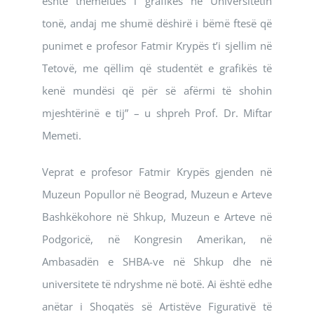
është themelues i grafikës në Universitetin
tonë, andaj me shumë dëshirë i bëmë ftesë që
punimet e profesor Fatmir Krypës t’i sjellim në
Tetovë, me qëllim që studentët e grafikës të
kenë mundësi që për së afërmi të shohin
mjeshtërinë e tij” – u shpreh Prof. Dr. Miftar
Memeti.
Veprat e profesor Fatmir Krypës gjenden në
Muzeun Popullor në Beograd, Muzeun e Arteve
Bashkëkohore në Shkup, Muzeun e Arteve në
Podgoricë, në Kongresin Amerikan, në
Ambasadën e SHBA-ve në Shkup dhe në
universitete të ndryshme në botë. Ai është edhe
anëtar i Shoqatës së Artistëve Figurativë të