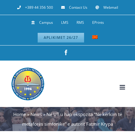
Skip
+389 44 356 500
Contact Us
Webmail
to
Campus
LMS
RMS
EPrints
content
APLIKIMET 26/27
Facebook
Home
»
News
»
Në UT u hap ekspozita “Në kërkim të
metaforës simfonike” e autorit Fatmir Krypa