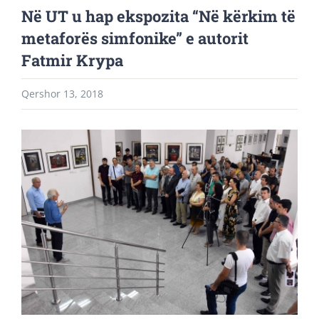
Në UT u hap ekspozita “Në kërkim të
metaforës simfonike” e autorit
Fatmir Krypa
Qershor 13, 2018
View
Larger
Image