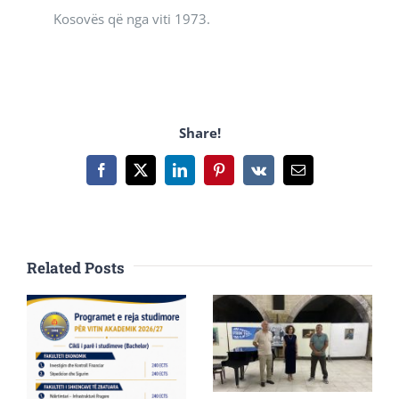
Kosovës që nga viti 1973.
Share!
Facebook
X
LinkedIn
Pinterest
Vk
Email
Related Posts