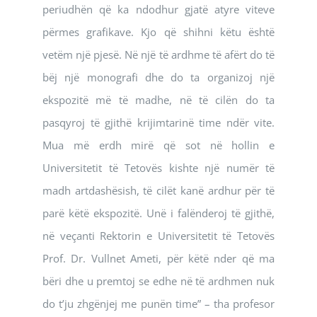
periudhën që ka ndodhur gjatë atyre viteve
përmes grafikave. Kjo që shihni këtu është
vetëm një pjesë. Në një të ardhme të afërt do të
bëj një monografi dhe do ta organizoj një
ekspozitë më të madhe, në të cilën do ta
pasqyroj të gjithë krijimtarinë time ndër vite.
Mua më erdh mirë që sot në hollin e
Universitetit të Tetovës kishte një numër të
madh artdashësish, të cilët kanë ardhur për të
parë këtë ekspozitë. Unë i falënderoj të gjithë,
në veçanti Rektorin e Universitetit të Tetovës
Prof. Dr. Vullnet Ameti, për këtë nder që ma
bëri dhe u premtoj se edhe në të ardhmen nuk
do t’ju zhgënjej me punën time” – tha profesor