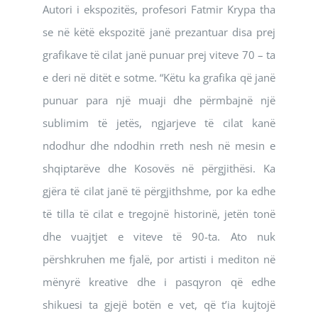
Autori i ekspozitës, profesori Fatmir Krypa tha
se në këtë ekspozitë janë prezantuar disa prej
grafikave të cilat janë punuar prej viteve 70 – ta
e deri në ditët e sotme. “Këtu ka grafika që janë
punuar para një muaji dhe përmbajnë një
sublimim të jetës, ngjarjeve të cilat kanë
ndodhur dhe ndodhin rreth nesh në mesin e
shqiptarëve dhe Kosovës në përgjithësi. Ka
gjëra të cilat janë të përgjithshme, por ka edhe
të tilla të cilat e tregojnë historinë, jetën tonë
dhe vuajtjet e viteve të 90-ta. Ato nuk
përshkruhen me fjalë, por artisti i mediton në
mënyrë kreative dhe i pasqyron që edhe
shikuesi ta gjejë botën e vet, që t’ia kujtojë