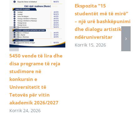
Ekspozita “15
studentët më të mirë”
– një urë bashkëpunimi
dhe dialogu artistik
ndëruniversitar
Korrik 15, 2026
5450 vende të lira dhe
disa programe të reja
studimore në
konkursin e
Universitetit të
Tetovës për vitin
akademik 2026/2027
Korrik 24, 2026