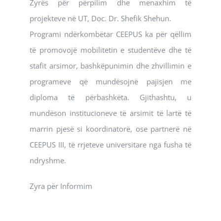
Zyrës për përpilim dhe menaxhim të
projekteve në UT, Doc. Dr. Shefik Shehun.
Programi ndërkombëtar CEEPUS ka për qëllim
të promovojë mobilitetin e studentëve dhe të
stafit arsimor, bashkëpunimin dhe zhvillimin e
programeve që mundësojnë pajisjen me
diploma të përbashkëta. Gjithashtu, u
mundëson institucioneve të arsimit të lartë të
marrin pjesë si koordinatorë, ose partnerë në
CEEPUS III, të rrjeteve universitare nga fusha të
ndryshme.
Zyra për Informim