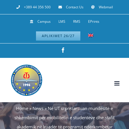
Skip
+389 44 356 500
Contact Us
Webmail
to
Campus
LMS
RMS
EPrints
content
APLIKIMET 26/27
Facebook
Home
»
News
»
Në UT u prezantuan mundësitë e
shkëmbimit për mobilitetin e studentëve dhe stafit
akademik në kuadër të programit ndërkombëtar