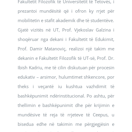
Fakultetit Filozofik të Universitetit të Tetovës, i
prezantoi mundësitë që i ofron ky rrjet për
mobilitetin e stafit akademik dhe të studentëve.
Gjatë vizitës në UT, Prof. Vjekoslav Galzina i
shoqëruar nga dekani i Fakultetit të Edukimit,
Prof. Damir Matanoviç, realizoi një takim me
dekanin e Fakultetit Filozofik të UT-së, Prof. Dr.
Ibish Kadriu, me të cilin diskutuan për procesin
edukativ – arsimor, hulumtimet shkencore, por
theks i veçantë iu kushtua vazhdimit të
bashkëpunimit ndërinstitucional. Po ashtu, për
thellimin e bashkëpunimit dhe për krijimin e
mundësive të reja të rrjeteve të Ceepus, u
bisedua edhe në takimin me përgjegjësin e