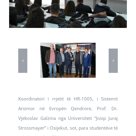
Koordinatori i rrjetit të HR-1005, i Sistemit
Arsimor në Evropën Qendrore, Prof. Dr.
Vjekoslav Galzina nga Universiteti “Josip Juraj
Strossmayer” i Osijekut, sot, para studentëve të