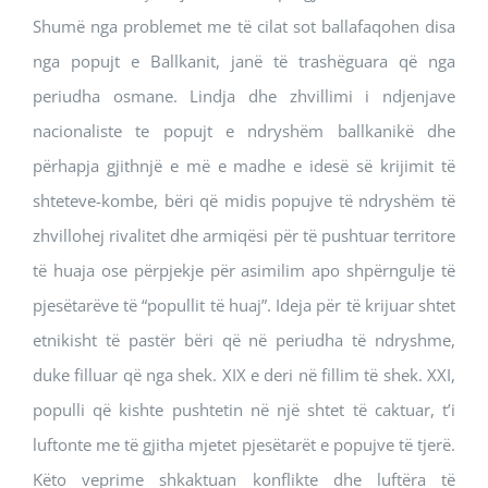
Shumë nga problemet me të cilat sot ballafaqohen disa
nga popujt e Ballkanit, janë të trashëguara që nga
periudha osmane. Lindja dhe zhvillimi i ndjenjave
nacionaliste te popujt e ndryshëm ballkanikë dhe
përhapja gjithnjë e më e madhe e idesë së krijimit të
shteteve-kombe, bëri që midis popujve të ndryshëm të
zhvillohej rivalitet dhe armiqësi për të pushtuar territore
të huaja ose përpjekje për asimilim apo shpërngulje të
pjesëtarëve të “popullit të huaj”. Ideja për të krijuar shtet
etnikisht të pastër bëri që në periudha të ndryshme,
duke filluar që nga shek. XIX e deri në fillim të shek. XXI,
populli që kishte pushtetin në një shtet të caktuar, t’i
luftonte me të gjitha mjetet pjesëtarët e popujve të tjerë.
Këto veprime shkaktuan konflikte dhe luftëra të