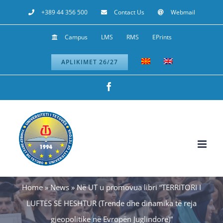
Skip
+389 44 356 500
Contact Us
Webmail
to
Campus
LMS
RMS
EPrints
content
APLIKIMET 26/27
Facebook
Home
»
News
»
Në UT u promovua libri “TERRITORI I
LUFTËS SË HESHTUR (Trende dhe dinamika të reja
gjeopolitike në Evropën Juglindore)”