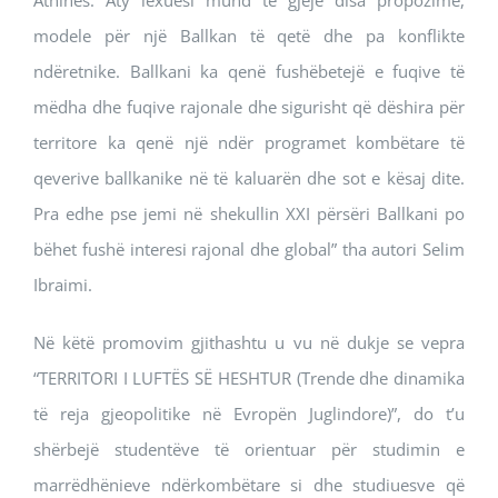
Athinës. Aty lexuesi mund të gjejë disa propozime,
modele për një Ballkan të qetë dhe pa konflikte
ndëretnike. Ballkani ka qenë fushëbetejë e fuqive të
mëdha dhe fuqive rajonale dhe sigurisht që dëshira për
territore ka qenë një ndër programet kombëtare të
qeverive ballkanike në të kaluarën dhe sot e kësaj dite.
Pra edhe pse jemi në shekullin XXI përsëri Ballkani po
bëhet fushë interesi rajonal dhe global” tha autori Selim
Ibraimi.
Në këtë promovim gjithashtu u vu në dukje se vepra
“TERRITORI I LUFTËS SË HESHTUR (Trende dhe dinamika
të reja gjeopolitike në Evropën Juglindore)”, do t’u
shërbejë studentëve të orientuar për studimin e
marrëdhënieve ndërkombëtare si dhe studiuesve që