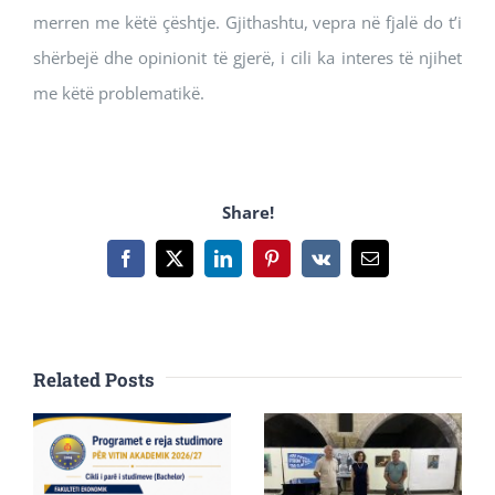
merren me këtë çështje. Gjithashtu, vepra në fjalë do t’i
shërbejë dhe opinionit të gjerë, i cili ka interes të njihet
me këtë problematikë.
Share!
Facebook
X
LinkedIn
Pinterest
Vk
Email
Related Posts