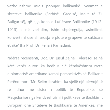
vazhdueshme midis popujve ballkanikë. Synimet e
shteteve ballkanike (Serbisë, Greqisë, Malit të Zi,
Bullgarisë), që nga koha e Luftërave Ballkanike (1912-
1913) e në vazhdim, ishin shpërngulja, asimilimi,
konvertimi ose shfarosja e plotë e grupeve të caktuara
etnike” tha Prof. Dr. Fehari Ramadani.
Ndërsa recensenti, Doc. Dr. Jusuf Zejneli, vlerësoi se në
këtë vepër autori ka hedhur një këndvështrim rreth
diplomacisë amerikane karshi perspektivës së Ballkanit
Perëndimor. “Mr. Selim Ibrahimi ka sjellë një përvojë të
re lidhur me sistemin politik të Republikës së
Maqedonisë nga këndvështrimi i politikave të Bashkimit
Evropian dhe Shteteve të Bashkuara të Amerikës, me