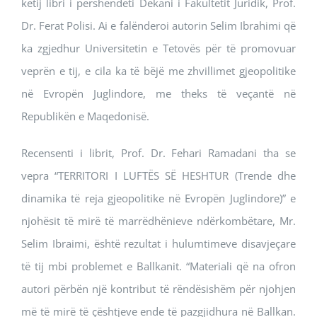
këtij libri i përshëndeti Dekani i Fakultetit Juridik, Prof.
Dr. Ferat Polisi. Ai e falënderoi autorin Selim Ibrahimi që
ka zgjedhur Universitetin e Tetovës për të promovuar
veprën e tij, e cila ka të bëjë me zhvillimet gjeopolitike
në Evropën Juglindore, me theks të veçantë në
Republikën e Maqedonisë.
Recensenti i librit, Prof. Dr. Fehari Ramadani tha se
vepra “TERRITORI I LUFTËS SË HESHTUR (Trende dhe
dinamika të reja gjeopolitike në Evropën Juglindore)” e
njohësit të mirë të marrëdhënieve ndërkombëtare, Mr.
Selim Ibraimi, është rezultat i hulumtimeve disavjeçare
të tij mbi problemet e Ballkanit. “Materiali që na ofron
autori përbën një kontribut të rëndësishëm për njohjen
më të mirë të çështjeve ende të pazgjidhura në Ballkan.