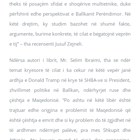
theks të posaçëm sfidat e shoqërive multietnike, duke
përfshirë edhe perspektivat e Ballkanit Perëndimor. Në
këtë drejtim, ky studim bazohet në shumë fakte,
argumente, burime konkrete, të cilat e begatojnë veprën
e tij” – tha recensenti Jusuf Zejneli.
Ndërsa autori i librit, Mr. Selim Ibraimi, tha se ndër
temat kryesore të cilat i ka cekur në këtë vepër janë
ardhja e Donald Tramp në krye të SHBA-ve si President,
zhvillimet politike në Ballkan, ndërhyrjet ruse dhe
çështja e Maqedonisë. “Po ashtu në këtë libër është
trajtuar edhe origjina e problemit të Maqedonisë që
është çështja e emrit dhe si ky problem do të zgjidhet në
të ardhmen ndërmjet palëve, pra mes Shkupit dhe