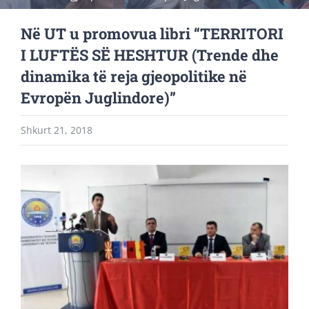
Në UT u promovua libri “TERRITORI
I LUFTËS SË HESHTUR (Trende dhe
dinamika të reja gjeopolitike në
Evropën Juglindore)”
Shkurt 21, 2018
View
Larger
Image