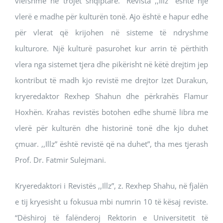
vlefshme në trojet shqiptare. “Revista ,,Illz” është një
vlerë e madhe për kulturën tonë. Ajo është e hapur edhe
për vlerat që krijohen në sisteme të ndryshme
kulturore. Një kulturë pasurohet kur arrin të përthith
vlera nga sistemet tjera dhe pikërisht në këtë drejtim jep
kontribut të madh kjo revistë me drejtor Izet Durakun,
kryeredaktor Rexhep Shahun dhe përkrahës Flamur
Hoxhën. Krahas revistës botohen edhe shumë libra me
vlerë për kulturën dhe historinë tonë dhe kjo duhet
çmuar. ,,Illz” është revistë që na duhet”, tha mes tjerash
Prof. Dr. Fatmir Sulejmani.
Kryeredaktori i Revistës ,,Illz”, z. Rexhep Shahu, në fjalën
e tij kryesisht u fokusua mbi numrin 10 të kësaj reviste.
“Dëshiroj të falënderoj Rektorin e Universitetit të