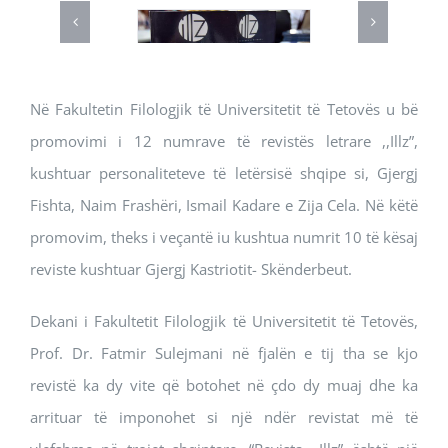
Në Fakultetin Filologjik të Universitetit të Tetovës u bë
promovimi i 12 numrave të revistës letrare ,,Illz”,
kushtuar personaliteteve të letërsisë shqipe si, Gjergj
Fishta, Naim Frashëri, Ismail Kadare e Zija Cela. Në këtë
promovim, theks i veçantë iu kushtua numrit 10 të kësaj
reviste kushtuar Gjergj Kastriotit- Skënderbeut.
Dekani i Fakultetit Filologjik të Universitetit të Tetovës,
Prof. Dr. Fatmir Sulejmani në fjalën e tij tha se kjo
revistë ka dy vite që botohet në çdo dy muaj dhe ka
arrituar të imponohet si një ndër revistat më të