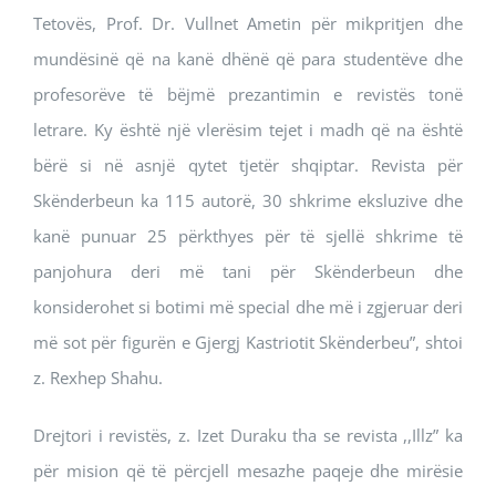
Tetovës, Prof. Dr. Vullnet Ametin për mikpritjen dhe
mundësinë që na kanë dhënë që para studentëve dhe
profesorëve të bëjmë prezantimin e revistës tonë
letrare. Ky është një vlerësim tejet i madh që na është
bërë si në asnjë qytet tjetër shqiptar. Revista për
Skënderbeun ka 115 autorë, 30 shkrime eksluzive dhe
kanë punuar 25 përkthyes për të sjellë shkrime të
panjohura deri më tani për Skënderbeun dhe
konsiderohet si botimi më special dhe më i zgjeruar deri
më sot për figurën e Gjergj Kastriotit Skënderbeu”, shtoi
z. Rexhep Shahu.
Drejtori i revistës, z. Izet Duraku tha se revista ,,Illz” ka
për mision që të përcjell mesazhe paqeje dhe mirësie