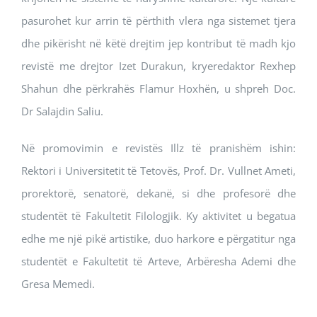
pasurohet kur arrin të përthith vlera nga sistemet tjera
dhe pikërisht në këtë drejtim jep kontribut të madh kjo
revistë me drejtor Izet Durakun, kryeredaktor Rexhep
Shahun dhe përkrahës Flamur Hoxhën, u shpreh Doc.
Dr Salajdin Saliu.
Në promovimin e revistës Illz të pranishëm ishin:
Rektori i Universitetit të Tetovës, Prof. Dr. Vullnet Ameti,
prorektorë, senatorë, dekanë, si dhe profesorë dhe
studentët të Fakultetit Filologjik. Ky aktivitet u begatua
edhe me një pikë artistike, duo harkore e përgatitur nga
studentët e Fakultetit të Arteve, Arbëresha Ademi dhe
Gresa Memedi.