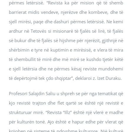
përmes letërsisë. “Revista ka për mision që të shemb
barrierat midis vendeve, njerëzve dhe kombeve, dhe të
sjell mirësi, paqe dhe dashuri përmes letërsisë. Ne kemi
ardhur në Tetovës si misionarë të fjalës së lirë, të fjalës
së bukur dhe të fjalës së hijshme për njerëzit, gjithnjë në
shërbimin e tyre në kuptimin e mirësisë, e vlera të mira
të shembullit të mirë dhe më mirë se kushdo tjetër këtë
e sjell letërsia dhe ne përmes kësaj reviste mundohemi
të depërtojmë tek çdo shqiptar”, deklaroi z. Izet Duraku.
Profesori Salajdin Saliu u shpreh se për nga tematikat që
kjo revistë trajton dhe flet qartë se është një revistë e
strukturuar mirë. “Revista “Illz” është një vlerë e madhe
për kulturën tonë. Ajo është e hapur edhe për vlerat që
krijohen në sisteme të ndryshme kulturore. Një kulturë