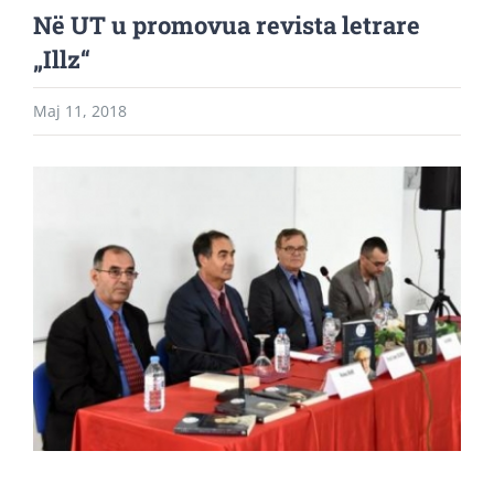
Në UT u promovua revista letrare
„Illz“
Maj 11, 2018
View
Larger
Image