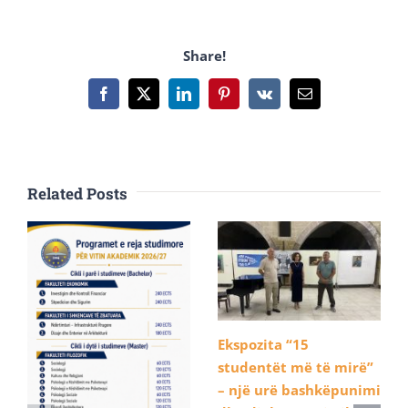
Share!
Facebook
X
LinkedIn
Pinterest
Vk
Email
Related Posts
Ekspozita “15
studentët më të mirë”
– një urë bashkëpunimi