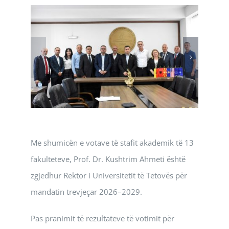
Me shumicën e votave të stafit akademik të 13
fakulteteve, Prof. Dr. Kushtrim Ahmeti është
zgjedhur Rektor i Universitetit të Tetovës për
mandatin trevjeçar 2026–2029.
Pas pranimit të rezultateve të votimit për