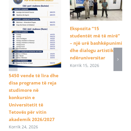
Ekspozita “15
studentët më të mirë”
– një urë bashkëpunimi
dhe dialogu artistik
ndëruniversitar
Korrik 15, 2026
5450 vende të lira dhe
disa programe të reja
studimore në
konkursin e
Universitetit të
Tetovës për vitin
akademik 2026/2027
Korrik 24, 2026