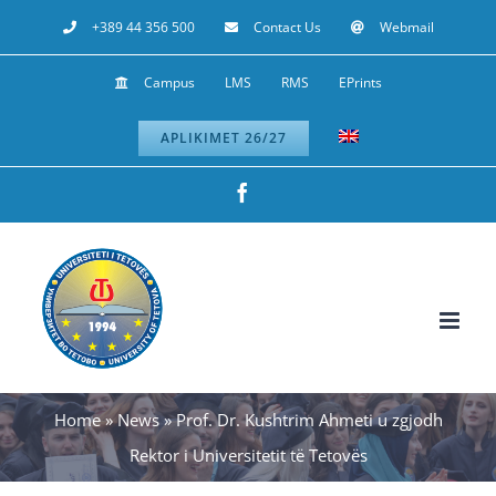
Skip
+389 44 356 500
Contact Us
Webmail
to
Campus
LMS
RMS
EPrints
content
APLIKIMET 26/27
Facebook
Home
»
News
»
Prof. Dr. Kushtrim Ahmeti u zgjodh
Rektor i Universitetit të Tetovës