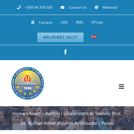
Skip
+389 44 356 500
Contact Us
Webmail
to
Campus
LMS
RMS
EPrints
content
APLIKIMET 26/27
Facebook
Home
»
News
»
Rektori i Universitetit të Tetovës Prof.
Dr. Vullnet Ameti shpallet Ambasador i Paqes