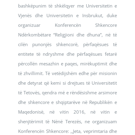
bashkëpunim të shkëlqyer me Universitetin e
Vjenës dhe Universitetin e Insbrukut, duke
organizuar Konferencën Shkencore
Ndërkombëtare “Religjioni dhe dhuna”, në të
cilën punonjës shkencorë, përfaqësues të
entitete të ndryshme dhe përfaqësues fetarë
përcollën mesazhin e paqes, mirëkuptimit dhe
të zhvillimit. Të vetëdijshëm edhe për misionin
dhe detyrat që kemi si drejtues të Universitetit
të Tetovës, qendra më e rëndësishme arsimore
dhe shkencore e shqiptarëve në Republikën e
Maqedonisë, në vitin 2016, në vitin e
shenjtërimit të Nënë Terezës, ne organizuam
Konferencën Shkencore: ,,Jeta, veprimtaria dhe