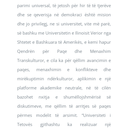
parimi universal, të jetosh për hir të të tjerëve
dhe se qeverisja në demokraci është mision
dhe jo privilegj, ne si universitet, vite më parë,
së bashku me Universitetin e Ilinoisit Verior nga
Shtetet e Bashkuara të Amerikës, e kemi hapur
Qendrën për Paqe dhe Menaxhim
Transkulturor, e cila ka për qëllim avancimin e
paqes, menaxhimin e konflikteve dhe
mirëkuptimin ndërkulturor, aplikimin e një
platforme akademike neutrale, në të cilën
bazohet nxitja e shumëllojshmërisë së
diskutimeve, me qëllim të arritjes së paqes
përmes modelit të arsimit. “Universiteti i
Tetovës gjithashtu ka realizuar një