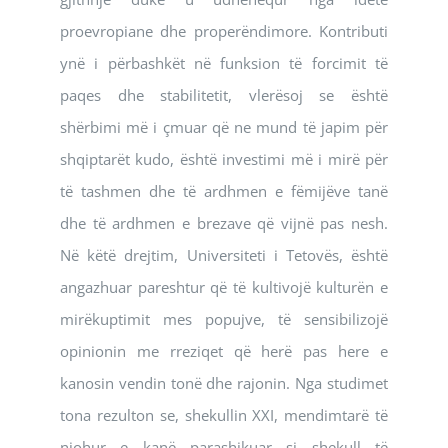
proevropiane dhe properëndimore. Kontributi
ynë i përbashkët në funksion të forcimit të
paqes dhe stabilitetit, vlerësoj se është
shërbimi më i çmuar që ne mund të japim për
shqiptarët kudo, është investimi më i mirë për
të tashmen dhe të ardhmen e fëmijëve tanë
dhe të ardhmen e brezave që vijnë pas nesh.
Në këtë drejtim, Universiteti i Tetovës, është
angazhuar pareshtur që të kultivojë kulturën e
mirëkuptimit mes popujve, të sensibilizojë
opinionin me rreziqet që herë pas here e
kanosin vendin tonë dhe rajonin. Nga studimet
tona rezulton se, shekullin XXI, mendimtarë të
njohur e kanë parashikuar si shekull të