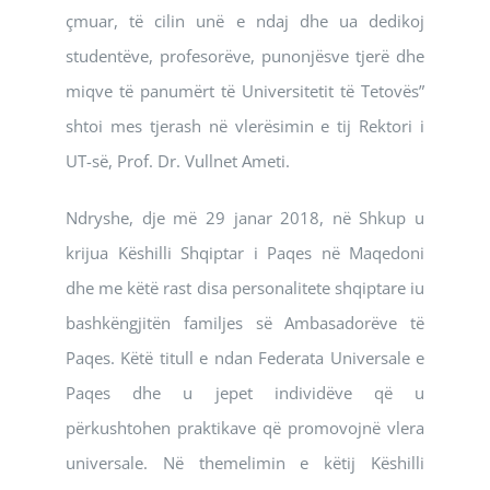
çmuar, të cilin unë e ndaj dhe ua dedikoj
studentëve, profesorëve, punonjësve tjerë dhe
miqve të panumërt të Universitetit të Tetovës”
shtoi mes tjerash në vlerësimin e tij Rektori i
UT-së, Prof. Dr. Vullnet Ameti.
Ndryshe, dje më 29 janar 2018, në Shkup u
krijua Këshilli Shqiptar i Paqes në Maqedoni
dhe me këtë rast disa personalitete shqiptare iu
bashkëngjitën familjes së Ambasadorëve të
Paqes. Këtë titull e ndan Federata Universale e
Paqes dhe u jepet individëve që u
përkushtohen praktikave që promovojnë vlera
universale. Në themelimin e këtij Këshilli