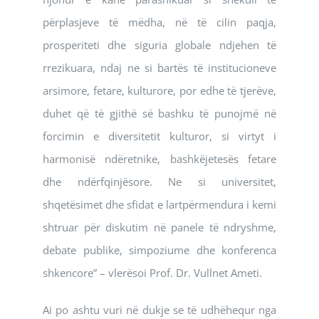
përplasjeve të mëdha, në të cilin paqja,
prosperiteti dhe siguria globale ndjehen të
rrezikuara, ndaj ne si bartës të institucioneve
arsimore, fetare, kulturore, por edhe të tjerëve,
duhet që të gjithë së bashku të punojmë në
forcimin e diversitetit kulturor, si virtyt i
harmonisë ndëretnike, bashkëjetesës fetare
dhe ndërfqinjësore. Ne si universitet,
shqetësimet dhe sfidat e lartpërmendura i kemi
shtruar për diskutim në panele të ndryshme,
debate publike, simpoziume dhe konferenca
shkencore” – vlerësoi Prof. Dr. Vullnet Ameti.
Ai po ashtu vuri në dukje se të udhëhequr nga