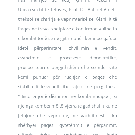
Universitetit të Tetovës, Prof. Dr. Vullnet Ameti,
theksoi se shtrirja e veprimtarisë së Këshillit të
Paqes në trevat shqiptare e konfirmon vullnetin
e kombit tonë se ne gjithmonë i kemi përqafuar
idetë përparimtare, zhvillimin e vendit,
avancimin e proceseve demokratike,
prosperitetin e përgjithshëm dhe se ndër vite
kemi punuar për ruajtjen e paqes dhe
stabilitetit të vendit dhe rajonit në përgjithësi.
“Historia jonë dëshmon se kombi shqiptar, si
një nga kombet më të vjetra të gadishullit ku ne
jetojmë dhe veprojmë, në vazhdimësi i ka
shërbyer paqes, qytetërimit e përparimit,
gjithnjë duke u udhëhequr nga idetë