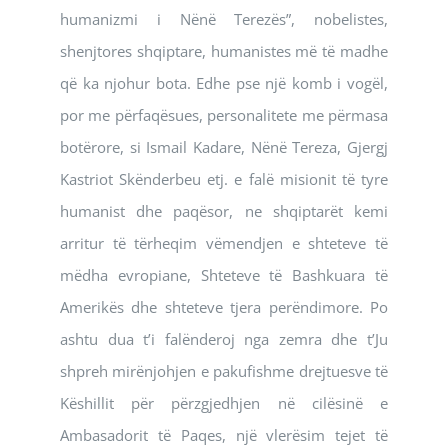
humanizmi i Nënë Terezës”, nobelistes,
shenjtores shqiptare, humanistes më të madhe
që ka njohur bota. Edhe pse një komb i vogël,
por me përfaqësues, personalitete me përmasa
botërore, si Ismail Kadare, Nënë Tereza, Gjergj
Kastriot Skënderbeu etj. e falë misionit të tyre
humanist dhe paqësor, ne shqiptarët kemi
arritur të tërheqim vëmendjen e shteteve të
mëdha evropiane, Shteteve të Bashkuara të
Amerikës dhe shteteve tjera perëndimore. Po
ashtu dua t’i falënderoj nga zemra dhe t’Ju
shpreh mirënjohjen e pakufishme drejtuesve të
Këshillit për përzgjedhjen në cilësinë e
Ambasadorit të Paqes, një vlerësim tejet të