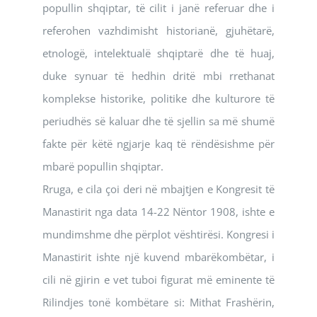
popullin shqiptar, të cilit i janë referuar dhe i
referohen vazhdimisht historianë, gjuhëtarë,
etnologë, intelektualë shqiptarë dhe të huaj,
duke synuar të hedhin dritë mbi rrethanat
komplekse historike, politike dhe kulturore të
periudhës së kaluar dhe të sjellin sa më shumë
fakte për këtë ngjarje kaq të rëndësishme për
mbarë popullin shqiptar.
Rruga, e cila çoi deri në mbajtjen e Kongresit të
Manastirit nga data 14-22 Nëntor 1908, ishte e
mundimshme dhe përplot vështirësi. Kongresi i
Manastirit ishte një kuvend mbarëkombëtar, i
cili në gjirin e vet tuboi figurat më eminente të
Rilindjes tonë kombëtare si: Mithat Frashërin,