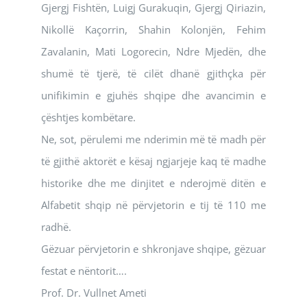
Gjergj Fishtën, Luigj Gurakuqin, Gjergj Qiriazin,
Nikollë Kaçorrin, Shahin Kolonjën, Fehim
Zavalanin, Mati Logorecin, Ndre Mjedën, dhe
shumë të tjerë, të cilët dhanë gjithçka për
unifikimin e gjuhës shqipe dhe avancimin e
çështjes kombëtare.
Ne, sot, përulemi me nderimin më të madh për
të gjithë aktorët e kësaj ngjarjeje kaq të madhe
historike dhe me dinjitet e nderojmë ditën e
Alfabetit shqip në përvjetorin e tij të 110 me
radhë.
Gëzuar përvjetorin e shkronjave shqipe, gëzuar
festat e nëntorit….
Prof. Dr. Vullnet Ameti