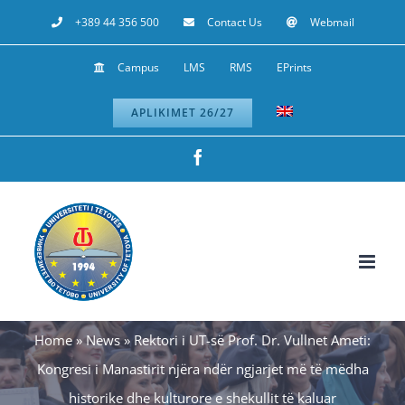
Skip
+389 44 356 500
Contact Us
Webmail
to
Campus
LMS
RMS
EPrints
content
APLIKIMET 26/27
Facebook
Home
»
News
»
Rektori i UT-së Prof. Dr. Vullnet Ameti:
Kongresi i Manastirit njëra ndër ngjarjet më të mëdha
historike dhe kulturore e shekullit të kaluar