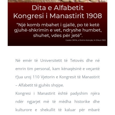
Në emër të Universitetit të Tetovës dhe në
emrin tim personal, kam kënaqësinë e veçantë
t’Jua uroj 110 Vjetorin e Kongresit të Manastirit
– Alfabetit të gjuhës shqipe.
Kongresi i Manastirit është padyshim njëra
ndër ngjarjet më të mëdha historike dhe
kulturore e shekullit të kaluar për mbarë