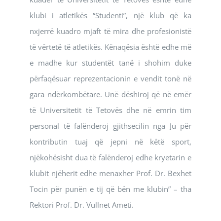
klubi i atletikës “Studenti”, një klub që ka
nxjerrë kuadro mjaft të mira dhe profesionistë
të vërtetë të atletikës. Kënaqësia është edhe më
e madhe kur studentët tanë i shohim duke
përfaqësuar reprezentacionin e vendit tonë në
gara ndërkombëtare. Unë dëshiroj që në emër
të Universitetit të Tetovës dhe në emrin tim
personal të falënderoj gjithsecilin nga Ju për
kontributin tuaj që jepni në këtë sport,
njëkohësisht dua të falënderoj edhe kryetarin e
klubit njëherit edhe menaxher Prof. Dr. Bexhet
Tocin për punën e tij që bën me klubin” – tha
Rektori Prof. Dr. Vullnet Ameti.