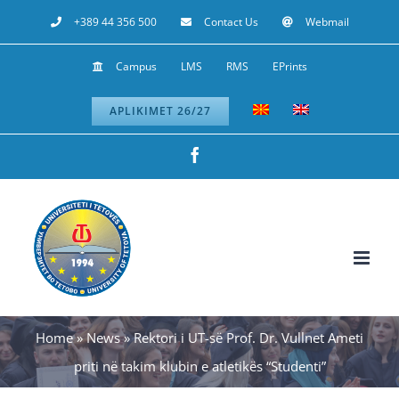
Skip
+389 44 356 500
Contact Us
Webmail
to
Campus
LMS
RMS
EPrints
content
APLIKIMET 26/27
Facebook
Home
»
News
»
Rektori i UT-së Prof. Dr. Vullnet Ameti
priti në takim klubin e atletikës “Studenti”