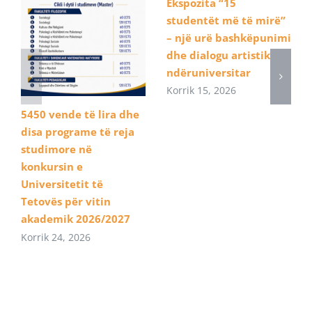
Ekspozita “15
studentët më të mirë”
– një urë bashkëpunimi
dhe dialogu artistik
ndëruniversitar
Korrik 15, 2026
5450 vende të lira dhe
disa programe të reja
studimore në
konkursin e
Universitetit të
Tetovës për vitin
akademik 2026/2027
Korrik 24, 2026