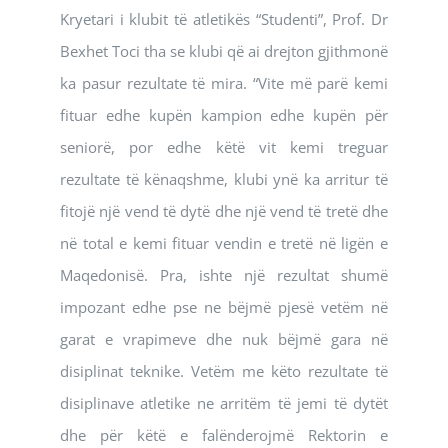
Kryetari i klubit të atletikës “Studenti”, Prof. Dr
Bexhet Toci tha se klubi që ai drejton gjithmonë
ka pasur rezultate të mira. “Vite më parë kemi
fituar edhe kupën kampion edhe kupën për
seniorë, por edhe këtë vit kemi treguar
rezultate të kënaqshme, klubi ynë ka arritur të
fitojë një vend të dytë dhe një vend të tretë dhe
në total e kemi fituar vendin e tretë në ligën e
Maqedonisë. Pra, ishte një rezultat shumë
impozant edhe pse ne bëjmë pjesë vetëm në
garat e vrapimeve dhe nuk bëjmë gara në
disiplinat teknike. Vetëm me këto rezultate të
disiplinave atletike ne arritëm të jemi të dytët
dhe për këtë e falënderojmë Rektorin e