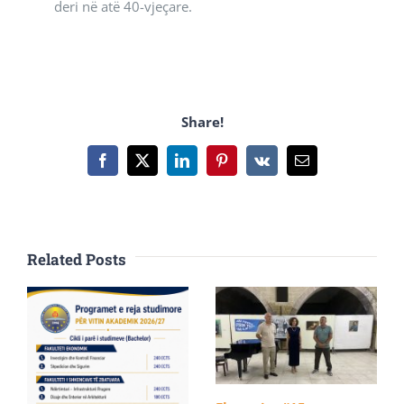
deri në atë 40-vjeçare.
Share!
Facebook
X
LinkedIn
Pinterest
Vk
Email
Related Posts