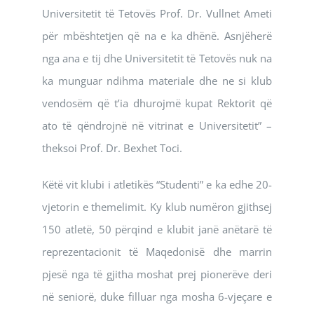
Universitetit të Tetovës Prof. Dr. Vullnet Ameti
për mbështetjen që na e ka dhënë. Asnjëherë
nga ana e tij dhe Universitetit të Tetovës nuk na
ka munguar ndihma materiale dhe ne si klub
vendosëm që t’ia dhurojmë kupat Rektorit që
ato të qëndrojnë në vitrinat e Universitetit” –
theksoi Prof. Dr. Bexhet Toci.
Këtë vit klubi i atletikës “Studenti” e ka edhe 20-
vjetorin e themelimit. Ky klub numëron gjithsej
150 atletë, 50 përqind e klubit janë anëtarë të
reprezentacionit të Maqedonisë dhe marrin
pjesë nga të gjitha moshat prej pionerëve deri
në seniorë, duke filluar nga mosha 6-vjeçare e