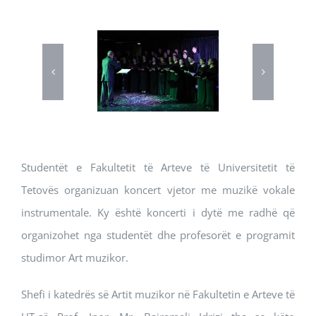
Studentët e Fakultetit të Arteve të Universitetit të
Tetovës organizuan koncert vjetor me muzikë vokale
instrumentale. Ky është koncerti i dytë me radhë që
organizohet nga studentët dhe profesorët e programit
studimor Art muzikor.
Shefi i katedrës së Artit muzikor në Fakultetin e Arteve të