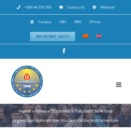
Skip
+389 44 356 500
Contact Us
Webmail
to
Campus
LMS
RMS
EPrints
content
APLIKIMET 26/27
Facebook
Home
»
News
»
Studentët e Fakultetit të Arteve
organizuan koncert me muzikë vokale instrumentale