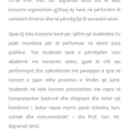
UT-së Prof. Inor. Mr. Bajramali Idrizi tha se këto
koncerte organizohen gjithsej dy herë, në përfundim të
semestrit dimëror dhe në përmbyllje të semestrit veror.
Sipas tij këto koncerte kanë për qëllim që studentëve t’u
jepet mundësia për të perfomuar në skenë para
publikut. “Sot studentët tanë e përmbyllën vitin
akademik me koncertin vjetor, gjatë të cilit ata
performojnë dhe njëkohësisht me paraqitjen e tyre në
koncert e japin edhe provimin e lëndës që kanë.
Studentët në këtë koncert prezantohen me vepra të
kompozitorëve botërorë dhe shqiptarë dhe është një
kombinim i bukur sepse marrin pjesë orkestra, kori,
solistët dhe instrumentistët” – tha Prof. Inor. Mr.
Bajramali Idrizi.