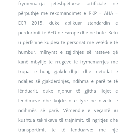
frymëmarrja jetëshpëtuese artificiale në
përputhje me rekomandimet e RKP – AHA –
ECR 2015, duke aplikuar standardin e
përdorimit të AED në Evropë dhe në botë. Këtu
u përfshinë kujdesi te personat me vetëdije të
humbur, mënyrat e zgjidhjes së rasteve që
kanë mbyllje të rrugëve të frymëmarrjes me
trupat e huaj, gjakderdhjet dhe metodat e
ndaljes së gjakderdhjes, ndihma e parë te të
lënduarit, duke njohur të gjitha llojet e
lëndimeve dhe kujdesin e tyre në nivelin e
ndihmës së parë. Vëmendje e veçantë iu
kushtua teknikave të trajnimit, të ngritjes dhe
transportimit të të lënduarve: me një