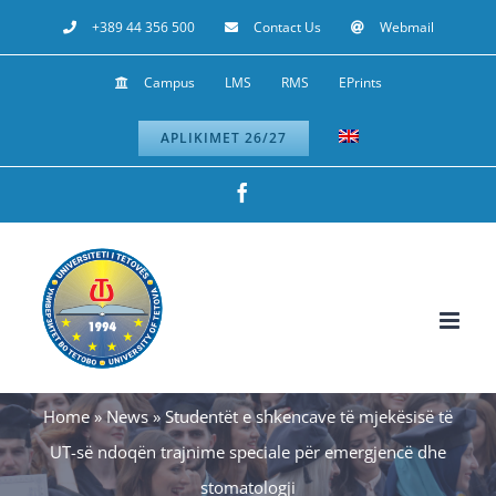
Skip
+389 44 356 500
Contact Us
Webmail
to
Campus
LMS
RMS
EPrints
content
APLIKIMET 26/27
Facebook
Home
»
News
»
Studentët e shkencave të mjekësisë të
UT-së ndoqën trajnime speciale për emergjencë dhe
stomatologji