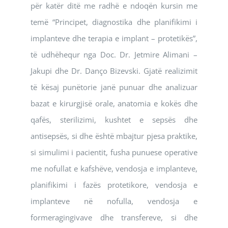
për katër ditë me radhë e ndoqën kursin me
temë “Principet, diagnostika dhe planifikimi i
implanteve dhe terapia e implant – protetikës”,
të udhëhequr nga Doc. Dr. Jetmire Alimani –
Jakupi dhe Dr. Danço Bizevski. Gjatë realizimit
të kësaj punëtorie janë punuar dhe analizuar
bazat e kirurgjisë orale, anatomia e kokës dhe
qafës, sterilizimi, kushtet e sepsës dhe
antisepsës, si dhe është mbajtur pjesa praktike,
si simulimi i pacientit, fusha punuese operative
me nofullat e kafshëve, vendosja e implanteve,
planifikimi i fazës protetikore, vendosja e
implanteve në nofulla, vendosja e
formeragingivave dhe transfereve, si dhe