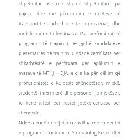
shpëtimtar ose më shumë shpëtimtarë, pa
pajisje dhe me përdorimin e mjeteve të
transportit standard ose të improvizuar, dhe
mobilizimin e të lënduarve. Pas përfundimit të
programit të trajnimit, të gjithë kandidatëve
pjesëmarrës në trajnim iu ndanë certifikata për
shkathtësitë e përfituara për aplikimin e
masave të MTHJ – DJA, e cila ka për qëllim që
profesionistët e kujdesit shëndetësor, mjekë,
studentë, infermierë dhe personeli jomjekësor,
të kenë aftësi për rastet jetëkërcënuese për
shëndetin.
Ndërsa punëtoria tjetër u zhvillua me studentët
e programit studimor të Stomatologjisë, të cilët