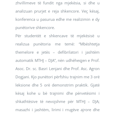
zhvillimeve të fundit nga mjekësia, si dhe u
analizuan prurjet e reja shkencore. Veç kësaj,
konferenca u pasurua edhe me realizimin e dy
punëtorive shkencore.
Për studentët e shkencave të mjekësisë u
realizua punëtoria me temë: “Mbështetja
themelore e jetës – defibrilatori i jashtëm
automatik MTHJ – DJA”, nën udhëheqjen e Prof.
Asoc. Dr. sc. Basri Lenjani dhe Prof. Asc. Agron
Dogjani. Kjo punëtori përfshiu trajnim me 3 orë
leksione dhe 5 orë demonstrim praktik. Gjatë
kësaj kohe u bë trajnimi dhe përvetësimi i
shkathtësive të nevojshme për MTHJ – DJA;
masazhi i jashtëm, lirimi i rrugëve ajrore dhe