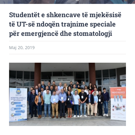
Studentët e shkencave të mjekësisë
të UT-së ndoqën trajnime speciale
për emergjencë dhe stomatologji
Maj 20, 2019
View
Larger
Image