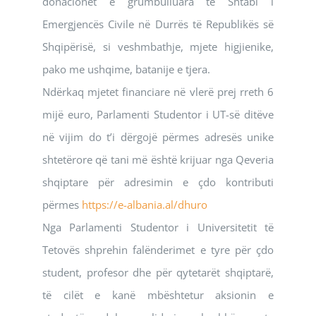
donacionet e grumbulluara te Shtabi i
Emergjencës Civile në Durrës të Republikës së
Shqipërisë, si veshmbathje, mjete higjienike,
pako me ushqime, batanije e tjera.
Ndërkaq mjetet financiare në vlerë prej rreth 6
mijë euro, Parlamenti Studentor i UT-së ditëve
në vijim do t’i dërgojë përmes adresës unike
shtetërore që tani më është krijuar nga Qeveria
shqiptare për adresimin e çdo kontributi
përmes
https://e-albania.al/dhuro
Nga Parlamenti Studentor i Universitetit të
Tetovës shprehin falënderimet e tyre për çdo
student, profesor dhe për qytetarët shqiptarë,
të cilët e kanë mbështetur aksionin e