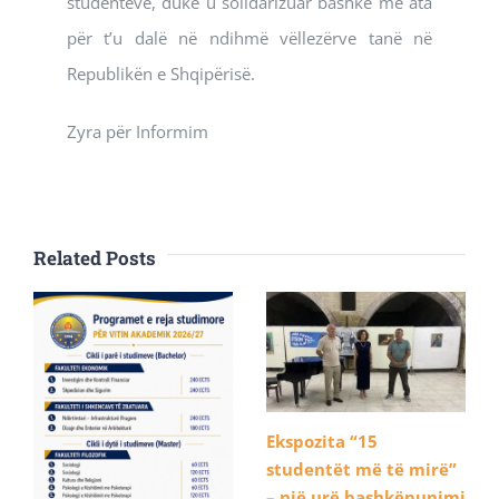
studentëve, duke u solidarizuar bashkë me ata
për t’u dalë në ndihmë vëllezërve tanë në
Republikën e Shqipërisë.
Zyra për Informim
Related Posts
Ekspozita “15
studentët më të mirë”
– një urë bashkëpunimi