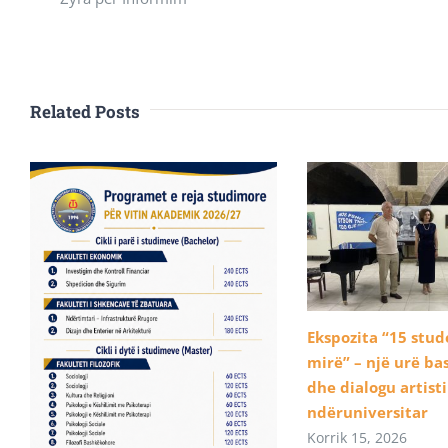
Related Posts
Ekspozita “15 stu
mirë” – një urë b
dhe dialogu artist
ndëruniversitar
Korrik 15, 2026