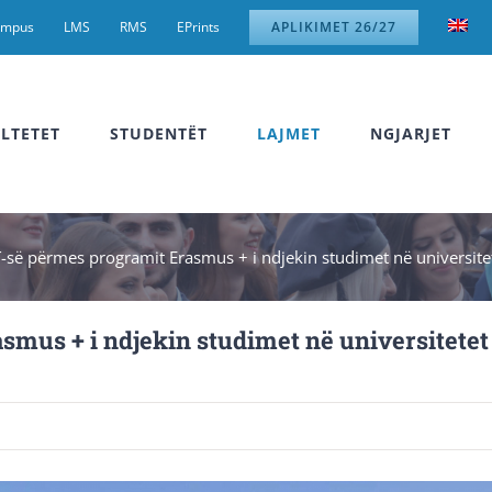
ampus
LMS
RMS
EPrints
APLIKIMET 26/27
LTETET
STUDENTËT
LAJMET
NGJARJET
-së përmes programit Erasmus + i ndjekin studimet në universite
smus + i ndjekin studimet në universitetet