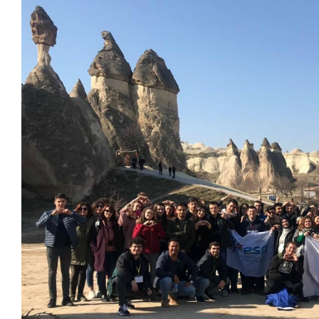
View
Larger
Image