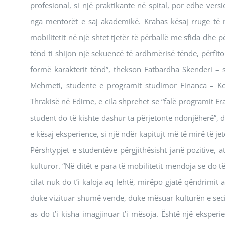
profesional, si një praktikante në spital, por edhe ver
nga mentorët e saj akademikë. Krahas kësaj rruge të 
mobilitetit në një shtet tjetër të përballë me sfida dhe 
tënd ti shijon një sekuencë të ardhmërisë tënde, përfiton 
formë karakterit tënd”, thekson Fatbardha Skenderi – s
Mehmeti, studente e programit studimor Financa – Kont
Thrakisë në Edirne, e cila shprehet se “falë programit E
student do të kishte dashur ta përjetonte ndonjëherë”
e kësaj eksperience, si një ndër kapitujt më të mirë të je
Përshtypjet e studentëve përgjithësisht janë pozitive, 
kulturor. “Në ditët e para të mobilitetit mendoja se do 
cilat nuk do t’i kaloja aq lehtë, mirëpo gjatë qëndrimit
duke vizituar shumë vende, duke mësuar kulturën e secili
as do t’i kisha imagjinuar t’i mësoja. Është një eksperie