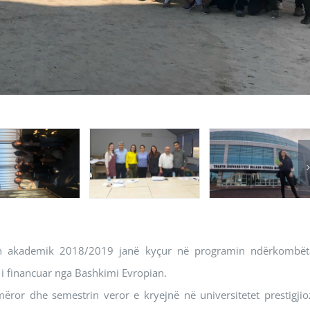
vitin akademik 2018/2019 janë kyçur në programin ndërkombët
 i financuar nga Bashkimi Evropian.
ror dhe semestrin veror e kryejnë në universitetet prestigjio