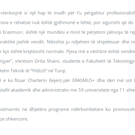
vlerësojnë si një hap të madh për t’u përgatitur profesionalish
zona e rehatisë nuk është gjithmonë e lehtë, por sigurisht që do 
mi Erasmus+, është një mundësi e mirë të përjetoni përvoja të rej
praktikë jashtë vendit. Ndoshta ju ndjeheni të shqetësuar dhe n
kjo është krejtësisht normale. Pjesa më e vështirë është vendim
er”, vlerëson Drita Shaini, studente e Fakultetit të Teknologji
tin Teknik të “Yildizit” në Turqi.
13 e ka fituar Charterin (lejen) për ERASMUS+ dhe deri më sot 
stafit akademik dhe administrativ me 59 universitete nga 11 shte
 pjesëmarrës në dhjetëra programe ndërkombëtare ku promovoh
oze shkencore.