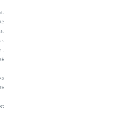
t.
të
a,
uk
i,
së
ka
te
et