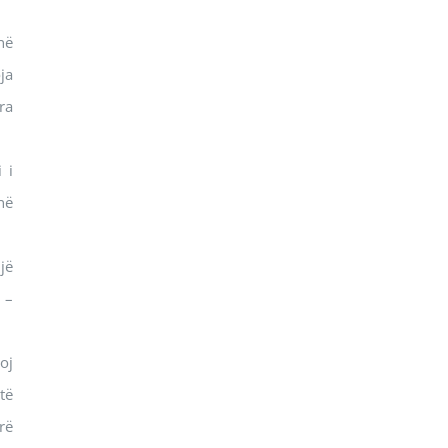
në
ja
ra
 i
në
jë
 –
oj
të
rë