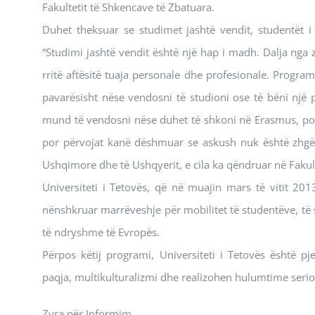
Fakultetit të Shkencave të Zbatuara.
Duhet theksuar se studimet jashtë vendit, studentët i 
“Studimi jashtë vendit është një hap i madh. Dalja nga 
rritë aftësitë tuaja personale dhe profesionale. Progra
pavarësisht nëse vendosni të studioni ose të bëni një 
mund të vendosni nëse duhet të shkoni në Erasmus, por 
por përvojat kanë dëshmuar se askush nuk është zhgënjy
Ushqimore dhe të Ushqyerit, e cila ka qëndruar në Fakulte
Universiteti i Tetovës, që në muajin mars të vitit 20
nënshkruar marrëveshje për mobilitet të studentëve, të 
të ndryshme të Evropës.
Përpos këtij programi, Universiteti i Tetovës është
paqja, multikulturalizmi dhe realizohen hulumtime seri
Zyra për Informim