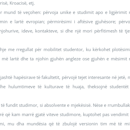
së, Kroacisë, etj.
 mund të veçohen: përvoja unike e studimit apo e ligjërimit 
n e lartë evropian; përmirësimi i aftësive gjuhësore; përvo
johurive, ideve, kontakteve, si dhe një mori përfitimesh të tje
je me rregullat për mobilitet studentor, ku kërkohet plotësimi
 dhe më lartë dhe ta njohin gjuhën angleze ose gjuhën e mësimit 
htë hapësirave të fakultetit, përvojë tejet interesante në jetë, n
 dhe hulumtimeve të kulturave të huaja, theksojnë studentët
 të fundit studimor, si absolvente e mjekësisë. Nëse e rrumbullak
mirë që kam marrë gjatë viteve studimore, kuptohet pas vendimit 
rami, mu dha mundësia që të zbulojë versionin tim më të mi