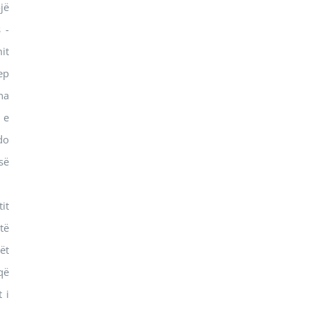
jë
 -
it
ep
na
 e
do
së
it
të
ët
që
 i