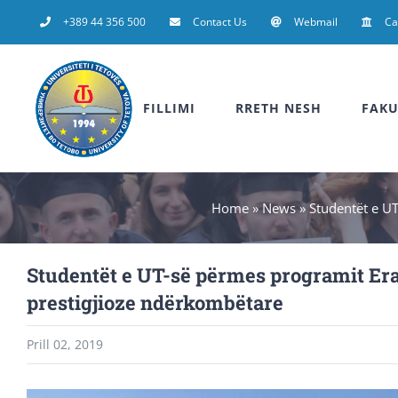
Skip
+389 44 356 500
Contact Us
Webmail
C
to
content
FILLIMI
RRETH NESH
FAKU
Home
»
News
»
Studentët e UT
Studentët e UT-së përmes programit Era
prestigjioze ndërkombëtare
Prill 02, 2019