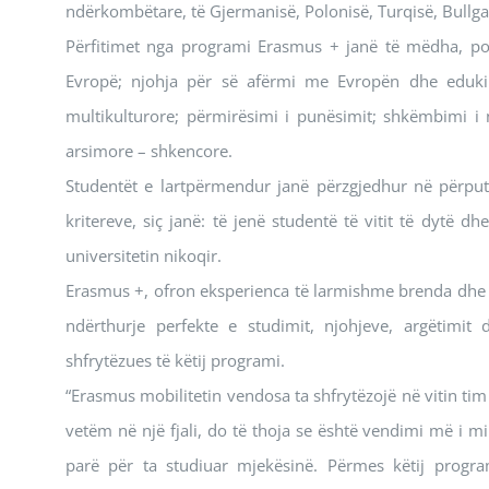
ndërkombëtare, të Gjermanisë, Polonisë, Turqisë, Bullgari
Përfitimet nga programi Erasmus + janë të mëdha, por
Evropë; njohja për së afërmi me Evropën dhe edukimi
multikulturore; përmirësimi i punësimit; shkëmbimi i n
arsimore – shkencore.
Studentët e lartpërmendur janë përzgjedhur në përputh
kritereve, siç janë: të jenë studentë të vitit të dytë
universitetin nikoqir.
Erasmus +, ofron eksperienca të larmishme brenda dhe jas
ndërthurje perfekte e studimit, njohjeve, argëtimit
shfrytëzues të këtij programi.
“Erasmus mobilitetin vendosa ta shfrytëzojë në vitin tim
vetëm në një fjali, do të thoja se është vendimi më i 
parë për ta studiuar mjekësinë. Përmes këtij prog