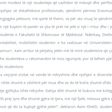
sionin modest të një studenteje që vazhdon të mësojë dhe përfito
njohjes së shkathtësive profesionale, qëndrimi përmes Erasmus
përgjegjësi jetësore, më qartë të themi, se për ato muaj të qëndrim
një kuptim të pastër se çka të pret në jetë si një i rritur dhe i j
tudente e Fakultetit të Shkencave të Mjekësisë. Ndërkaq, Dielli
abilitet, mobilitetin studentor e ka realizuar në Universitetin
rasmus+, kam arritur të përjetoj jetën më të mirë studentore që ç
, dhe studentëve u rekomandon të mos ngurojnë, por të bëhen pje
tës studentore.
ata veçojnë vizitat në vende të ndryshme dhe njohjen e diversitet
të ishte shumë e vështirë për mua dhe se do të kisha shumë sfida 
 atje gjithçka ishte ndryshe. Kaloja ditë shumë të bukura me koleg
t prej tyre dhe shumë gjëra të tjera, me një fjalë, mësova gjëra 
ncë që do ta kujtojë gjithë jetën”- deklaron Asim Xhelili, student