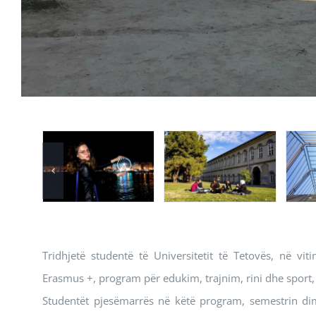
Tridhjetë studentë të Universitetit të Tetovës, në 
Erasmus +, program për edukim, trajnim, rini dhe sport,
Studentët pjesëmarrës në këtë program, semestrin dimë