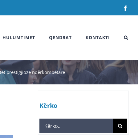
Fac
HULUMTIMET
QENDRAT
KONTAKTI
tet prestigjioze ndërkombëtare
Kërko
Search
for: