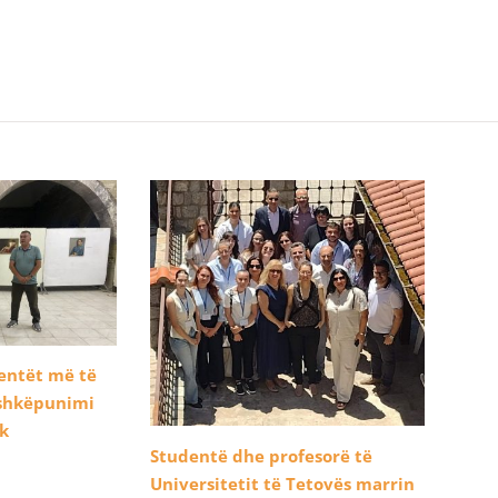
dentët më të
ashkëpunimi
ik
Studentë dhe profesorë të
Universitetit të Tetovës marrin