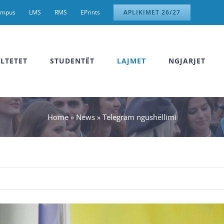
ampus
LMS
RMS
EPrints
APLIKIMET 26/27
LTETET
STUDENTËT
LAJMET
NGJARJET
Home
»
News
»
Telegram ngushëllimi