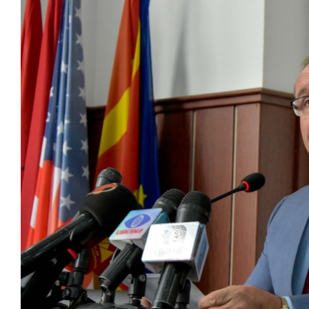
Larger
Image