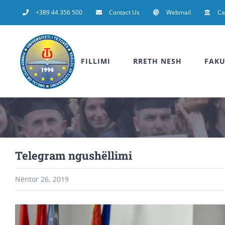
Skip
+389 44 356 500
Contact Us
Webmail
C
to
content
FILLIMI
RRETH NESH
FAKU
Telegram ngushëllimi
Nëntor 26, 2019
View