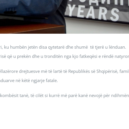
ëri, ku humbën jetën disa qytetarë dhe shumë të tjerë u lënduan.
së që u prekën dhe u tronditën nga kjo fatkeqësi e rëndë natyror
llazërore drejtuesve më të lartë të Republikës së Shqipërisë, fami
duarve në këtë ngjarje fatale.
ombësit tanë, të cilët si kurrë më parë kanë nevojë për ndihmë