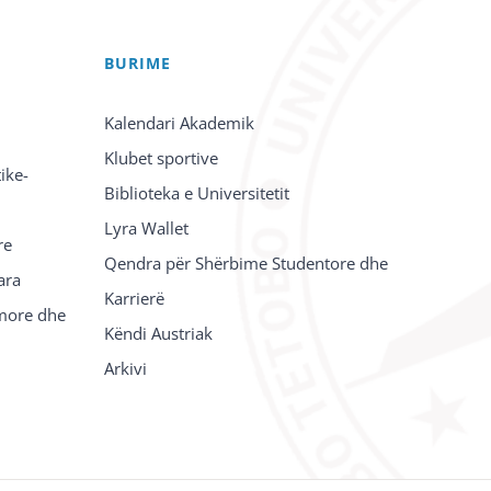
BURIME
Kalendari Akademik
Klubet sportive
ike-
Biblioteka e Universitetit
Lyra Wallet
re
Qendra për Shërbime Studentore dhe
ara
Karrierë
imore dhe
Këndi Austriak
Arkivi