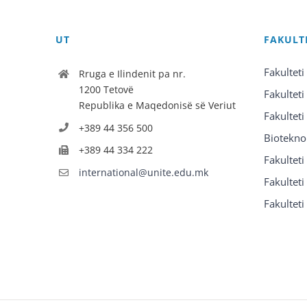
UT
FAKULT
Fakulteti
Rruga e Ilindenit pa nr.
1200 Tetovë
Fakulteti
Republika e Maqedonisë së Veriut
Fakulteti
+389 44 356 500
Biotekno
+389 44 334 222
Fakultet
international@unite.edu.mk
Fakulteti 
Fakulteti