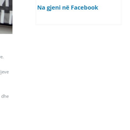
Na gjeni në Facebook
e.
ljeve
n dhe