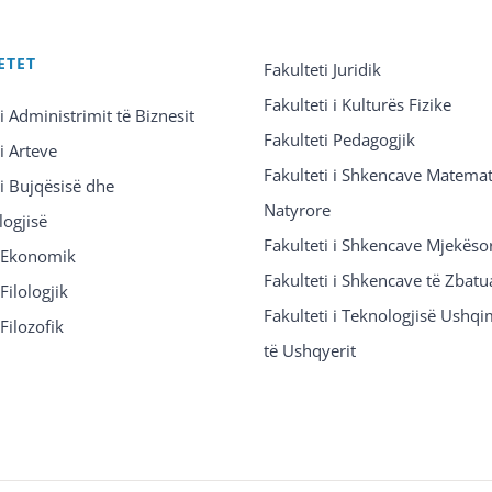
ETET
Fakulteti Juridik
Fakulteti i Kulturës Fizike
 i Administrimit të Biznesit
Fakulteti Pedagogjik
 i Arteve
Fakulteti i Shkencave Matemat
 i Bujqësisë dhe
Natyrore
logjisë
Fakulteti i Shkencave Mjekëso
i Ekonomik
Fakulteti i Shkencave të Zbatu
Filologjik
Fakulteti i Teknologjisë Ushq
 Filozofik
të Ushqyerit