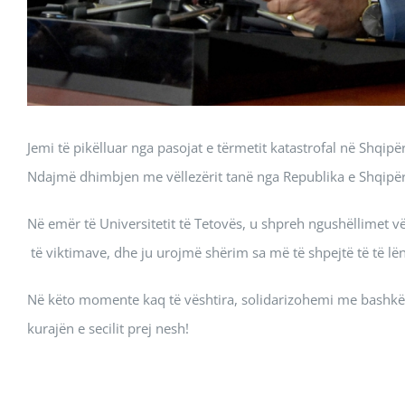
Jemi të pikëlluar nga pasojat e tërmetit katastrofal në Shqip
Ndajmë dhimbjen me vëllezërit tanë nga Republika e Shqipëri
Në emër të Universitetit të Tetovës, u shpreh ngushëllimet vë
të viktimave, dhe ju urojmë shërim sa më të shpejtë të të lën
Në këto momente kaq të vështira, solidarizohemi me bashkëk
kurajën e secilit prej nesh!