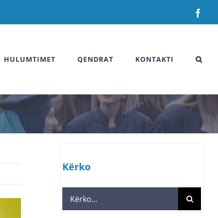
Fac
HULUMTIMET
QENDRAT
KONTAKTI
Kërko
Search
for: