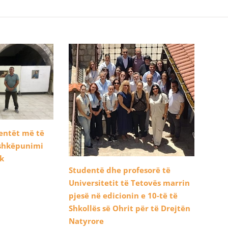
dentët më të
ashkëpunimi
ik
Studentë dhe profesorë të
Universitetit të Tetovës marrin
pjesë në edicionin e 10-të të
Shkollës së Ohrit për të Drejtën
Natyrore