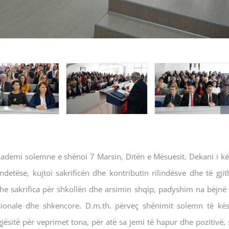
akademi solemne e shënoi 7 Marsin, Ditën e Mësuesit. Dekani i kët
ëndetëse, kujtoi sakrificën dhe kontributin rilindësve dhe të gjit
dhe sakrifica për shkollën dhe arsimin shqip, padyshim na bëjnë 
onale dhe shkencore. D.m.th. përveç shënimit solemn të kës
gjësitë për veprimet tona, për atë sa jemi të hapur dhe pozitivë, 