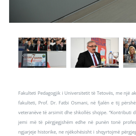
Fakulteti Pedagogjik i Universitetit të Tetovës, me një 
fakulteti, Prof. Dr. Fatbi Osmani, në fjalën e tij përsh
veteranëve të arsimit dhe shkollës shqipe. “Kontributi 
jemi më të përgjegjshëm edhe në punën tonë profesi
ngjarjeje historike, ne njëkohësisht i shqyrtojmë përgje