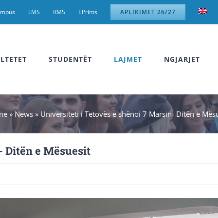
ampus
LMS
RMS
EPrints
APLIKIMET 26/27
LTETET
STUDENTËT
LAJMET
NGJARJET
me
»
News
»
Universiteti i Tetovës e shënoi 7 Marsin- Ditën e Mës
- Ditën e Mësuesit