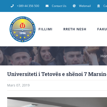
Skip
+389 44 356 500
Contact Us
Webmail
C
to
content
FILLIMI
RRETH NESH
FAKU
Ho
Universiteti i Tetovës e shënoi 7 Marsin
Mars 07, 2019
View