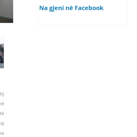
Na gjeni në Facebook
ij
hë
të
aj
sa