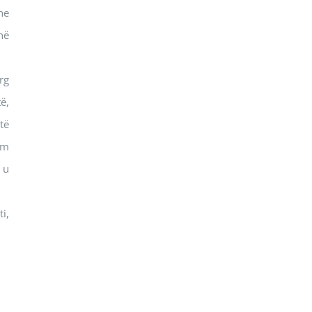
he
në
rg
ë,
të
im
 u
i,