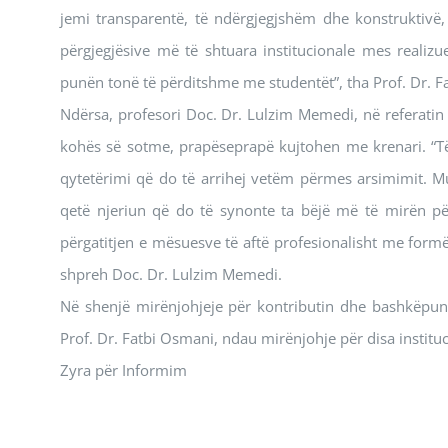
jemi transparentë, të ndërgjegjshëm dhe konstruktivë
përgjegjësive më të shtuara institucionale mes reali
punën tonë të përditshme me studentët”, tha Prof. Dr. 
Ndërsa, profesori Doc. Dr. Lulzim Memedi, në referatin 
kohës së sotme, prapëseprapë kujtohen me krenari. “Të
qytetërimi që do të arrihej vetëm përmes arsimimit. Mu
qetë njeriun që do të synonte ta bëjë më të mirën për
përgatitjen e mësuesve të aftë profesionalisht me formës
shpreh Doc. Dr. Lulzim Memedi.
Në shenjë mirënjohjeje për kontributin dhe bashkëpunim
Prof. Dr. Fatbi Osmani, ndau mirënjohje për disa institu
Zyra për Informim