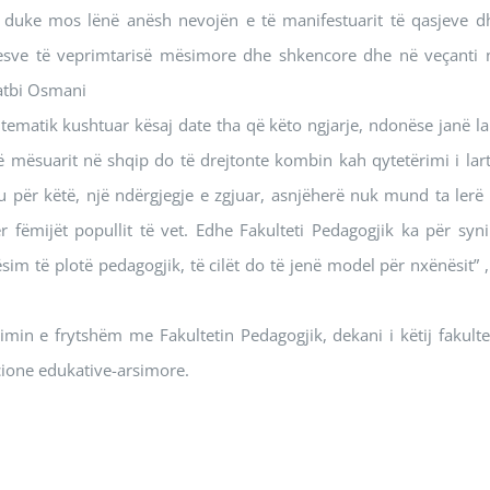
, duke mos lënë anësh nevojën e të manifestuarit të qasjeve d
zuesve të veprimtarisë mësimore dhe shkencore dhe në veçanti 
Fatbi Osmani
tematik kushtuar kësaj date tha që këto ngjarje, ndonëse janë la
 mësuarit në shqip do të drejtonte kombin kah qytetërimi i lart
 për këtë, një ndërgjegje e zgjuar, asnjëherë nuk mund ta lerë 
 fëmijët popullit të vet. Edhe Fakulteti Pedagogjik ka për syn
im të plotë pedagogjik, të cilët do të jenë model për nxënësit” ,
in e frytshëm me Fakultetin Pedagogjik, dekani i këtij fakultet
cione edukative-arsimore.