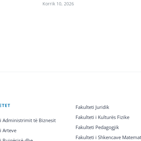
Korrik 10, 2026
ETET
Fakulteti Juridik
Fakulteti i Kulturës Fizike
 i Administrimit të Biznesit
Fakulteti Pedagogjik
 i Arteve
Fakulteti i Shkencave Matemat
 i Bujqësisë dhe