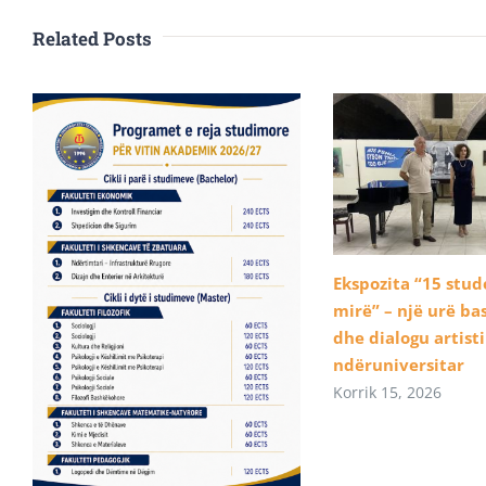
Related Posts
Ekspozita “15 stu
mirë” – një urë b
dhe dialogu artist
ndëruniversitar
Korrik 15, 2026