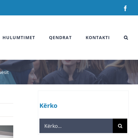
Fac
HULUMTIMET
QENDRAT
KONTAKTI
uesit
Kërko
Search
for: