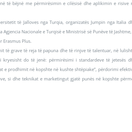
 të bëjnë me përmirësimin e cilësisë dhe aplikimin e risive 
ersitetit të Jalloves nga Turqia, organizatës Jumpin nga Italia d
a Agjencia Nacionale e Turqisë e Ministrisë së Punëve të Jashtme, 
r Erasmus Plus.
it të grave të reja të papuna dhe të rinjve të talentuar, në lulisht
kti kryesisht do të jenë: përmirësimi i standardeve të jetesës d
t e prodhimit në kopshte në kushte shtëpiake”, përdorimi efektiv
teve, si dhe teknikat e marketingut gjatë punës në kopshte përm