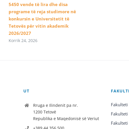
5450 vende të lira dhe disa
programe të reja studimore në
konkursin e Universitetit të
Tetovës për vitin akademik
2026/2027
Korrik 24, 2026
UT
FAKULT
Fakulteti
Rruga e Ilindenit pa nr.
1200 Tetovë
Fakulteti
Republika e Maqedonisë së Veriut
Fakulteti
+389 44 356 500