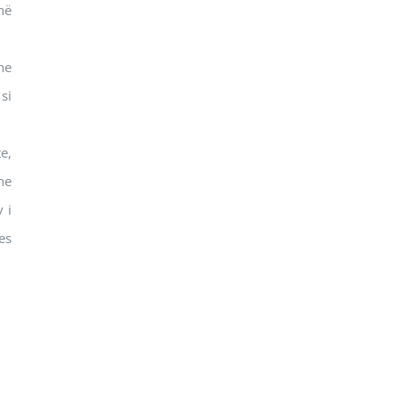
në
he
si
e,
he
 i
es