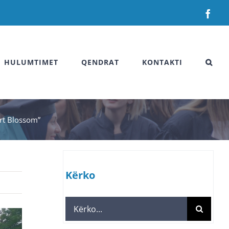
Fac
HULUMTIMET
QENDRAT
KONTAKTI
Art Blossom”
Kërko
Search
for: