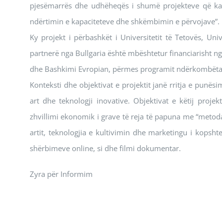
pjesëmarrës dhe udhëheqës i shumë projekteve që kanë
ndërtimin e kapaciteteve dhe shkëmbimin e përvojave”.
Ky projekt i përbashkët i Universitetit të Tetovës, Univ
partnerë nga Bullgaria është mbështetur financiarisht ng
dhe Bashkimi Evropian, përmes programit ndërkombëta
Konteksti dhe objektivat e projektit janë rritja e punësim
art dhe teknologji inovative. Objektivat e këtij proje
zhvillimi ekonomik i grave të reja të papuna me “metoda
artit, teknologjia e kultivimin dhe marketingu i kopsh
shërbimeve online, si dhe filmi dokumentar.
Zyra për Informim