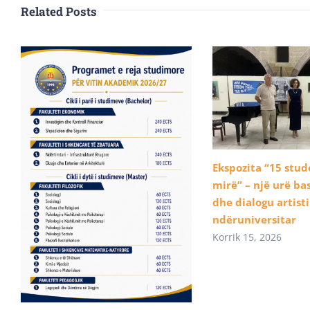
Related Posts
Ekspozita “15 stu
mirë” – një urë b
dhe dialogu artist
ndëruniversitar
Korrik 15, 2026