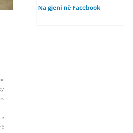
Na gjeni në Facebook
ar
by
e,
he
në