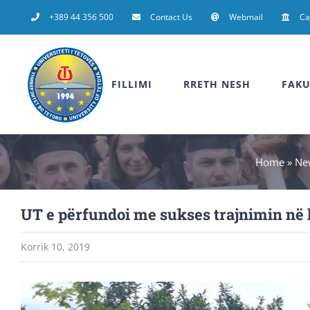
Skip
+389 44 356 500
Contact Us
Webmail
C
to
content
FILLIMI
RRETH NESH
FAKU
Home
»
Ne
UT e përfundoi me sukses trajnimin në k
Korrik 10, 2019
View