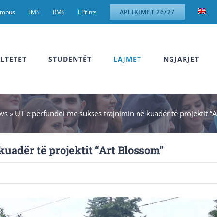
ampus
LMS
RMS
EPrints
APLIKIMET 26/27
LTETET
STUDENTËT
LAJMET
NGJARJET
ws
»
UT e përfundoi me sukses trajnimin në kuadër të projektit “
uadër të projektit “Art Blossom”