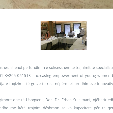
ushës, shënoi përfundimin e suksesshëm të trajnimit të specializu
-TR01-KA205-061518- Increasing empowerment of young women 
ritja e fuqizimit të grave të reja nëpërmjet prodhimeve innovativ
hqimore dhe të Ushqyerit, Doc. Dr. Erhan Sulejmani, njëherit ed
ynë edhe me këtë trajnim dëshmon se ka kapacitete për të qe