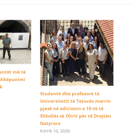
dentët më të
ashkëpunimi
ik
Studentë dhe profesorë të
Universitetit të Tetovës marrin
pjesë në edicionin e 10-të të
Shkollës së Ohrit për të Drejtën
Natyrore
Korrik 10, 2026