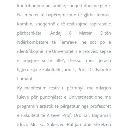
kontribuojmë në familje, shoqëri dhe më gjerë.
Na mbetet të hapërojmë me të gjithë femrat,
kombin, shoqërinë e të realizojmë aspiratat e
përbashkëta. Andaj 8 Marsin Ditën
Ndërkombëtare të Femrave, ne sot po e
identifikojmë me Universitetin e Tetovës, sepse
e ndjejmë si të tillë”, theksoi mes tjerash
ligjëruesja e Fakultetit Juridik, Prof. Dr. Fatmire
Lumani.
Ky manifestim festiv u përmbyll me ndarjen
luleve për punonjëset e Universitetit dhe me
programin artistik të përgatitur nga profesorët
e Fakultetit të Arteve, Prof. Ordinar. Bajramali
Idrizi, Mr. Sc. Shkëlzen Baftjari dhe Shkëlzen