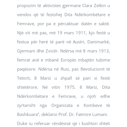
propozim të aktivistes gjermane Clara Zetkin u
vendos që të festohej Dita Ndërkombëtare e
Femrave, por pa e përcaktuar datën e saktë.
Një vit më pas, më 19 mars 1911, kjo festë u
festua për herë të parë në Austri, Danimarkë,
Gjermani dhe Zvicër. Ndërsa më 8 mars 1913,
femrat anë e mbanë Evropës mbajtën tubime
paqësore. Ndërsa në Rusi, pas Revolucionit të
Tetorit, 8 Marsi u shpall së pari si festë
shtetërore. Në vitin 1975, 8 Marsi, Dita
Ndërkombëtare e Femrave, u njoh edhe
zyrtarisht nga Organizata e Kombeve të
Bashkuara”, deklaroi Prof. Dr. Fatmire Lumani.
Duke iu referuar rëndësisë që i kushton shteti