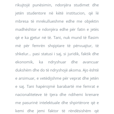
rikujtojë punësimin, ndonjëra studimet dhe
jetën studentore në këtë institucion, që lë
mbresa të mrekullueshme edhe me objektin
madhështor e ndonjëra edhe për fatin e jetës
që e ka gjetur në të. Tani, nuk mund të flasim
më për femrën shqiptare të përvuajtur, të
shkelur… pasi statusi i saj, si juridik, faktik dhe
ekonomik, ka ndryshuar dhe avancuar
dukshëm dhe do të ndryshojë akoma. Ajo është
e arsimuar, e vetëdijshme për veprat dhe jetën
e saj. Tani hapërojmë barabartë me femrat e
nacionaliteteve të tjera dhe ndihemi krenare
me pasurinë intelektuale dhe shpirtërore që e
kemi dhe jemi faktor të rëndësishëm që