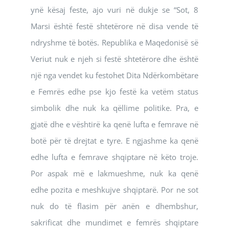
ynë kësaj feste, ajo vuri në dukje se “Sot, 8
Marsi është festë shtetërore në disa vende të
ndryshme të botës. Republika e Maqedonisë së
Veriut nuk e njeh si festë shtetërore dhe është
një nga vendet ku festohet Dita Ndërkombëtare
e Femrës edhe pse kjo festë ka vetëm status
simbolik dhe nuk ka qëllime politike. Pra, e
gjatë dhe e vështirë ka qenë lufta e femrave në
botë për të drejtat e tyre. E ngjashme ka qenë
edhe lufta e femrave shqiptare në këto troje.
Por aspak më e lakmueshme, nuk ka qenë
edhe pozita e meshkujve shqiptarë. Por ne sot
nuk do të flasim për anën e dhembshur,
sakrificat dhe mundimet e femrës shqiptare