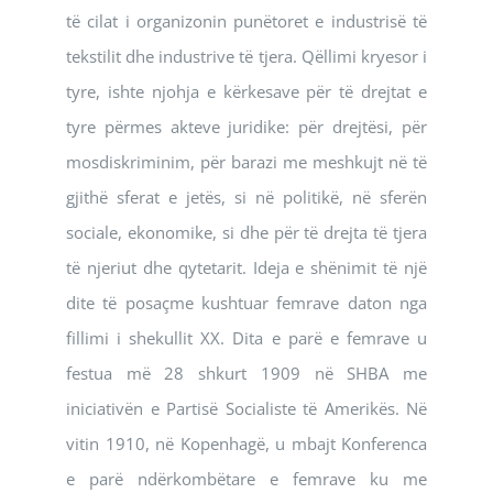
të cilat i organizonin punëtoret e industrisë të
tekstilit dhe industrive të tjera. Qëllimi kryesor i
tyre, ishte njohja e kërkesave për të drejtat e
tyre përmes akteve juridike: për drejtësi, për
mosdiskriminim, për barazi me meshkujt në të
gjithë sferat e jetës, si në politikë, në sferën
sociale, ekonomike, si dhe për të drejta të tjera
të njeriut dhe qytetarit. Ideja e shënimit të një
dite të posaçme kushtuar femrave daton nga
fillimi i shekullit XX. Dita e parë e femrave u
festua më 28 shkurt 1909 në SHBA me
iniciativën e Partisë Socialiste të Amerikës. Në
vitin 1910, në Kopenhagë, u mbajt Konferenca
e parë ndërkombëtare e femrave ku me