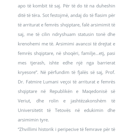
apo të kombit të saj. Për të do të na duheshin
ditë të tëra. Sot festojmë, andaj do të flasim për
të arriturat e femrës shqiptare, falë arsimimit të
saj, me të cilin ndryshuam statusin tonë dhe
krenohemi me të. Arsimimi avancoi të drejtat e
femrës shqiptare, në shoqëri, familje…etj, pasi
mes tjerash, ishte edhe një nga barrierat
kryesore”. Në përfundim të fjalës së saj, Prof.
Dr. Fatmire Lumani veçoi të arriturat e femrës
shqiptare në Republikën e Maqedonisë së
Veriut, dhe rolin e jashtëzakonshëm të
Universitetit të Tetovës në edukimin dhe
arsimimin tyre.
“Zhvillimi historik i peripecive të femrave për të