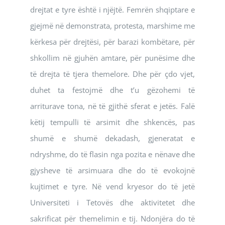
drejtat e tyre është i njëjtë. Femrën shqiptare e
gjejmë në demonstrata, protesta, marshime me
kërkesa për drejtësi, për barazi kombëtare, për
shkollim në gjuhën amtare, për punësime dhe
të drejta të tjera themelore. Dhe për çdo vjet,
duhet ta festojmë dhe t’u gëzohemi të
arriturave tona, në të gjithë sferat e jetës. Falë
këtij tempulli të arsimit dhe shkencës, pas
shumë e shumë dekadash, gjeneratat e
ndryshme, do të flasin nga pozita e nënave dhe
gjysheve të arsimuara dhe do të evokojnë
kujtimet e tyre. Në vend kryesor do të jetë
Universiteti i Tetovës dhe aktivitetet dhe
sakrificat për themelimin e tij. Ndonjëra do të