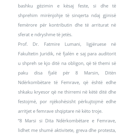
bashku gëzimin e kësaj feste, si dhe të
shprehim mirënjohje të sinqerta ndaj gjinisë
femërore për kontributin dhe të arriturat në
sferat e ndryshme të jetës.
Prof. Dr. Fatmire Lumani, ligjëruese në
Fakultetin Juridik, në fjalën e saj para auditorit
u shpreh se kjo ditë na obligon, që të themi së
paku disa fjalë për 8 Marsin, Ditën
Ndërkombëtare të Femrave, që është edhe
shkaku kryesor që ne thirremi në këtë ditë dhe
festojmë, por njëkohësisht përkujtojmë edhe
arritjet e femrave shqiptare në këto troje.
“8 Marsi si Dita Ndërkombëtare e Femrave,
lidhet me shumë aktivitete, greva dhe protesta,