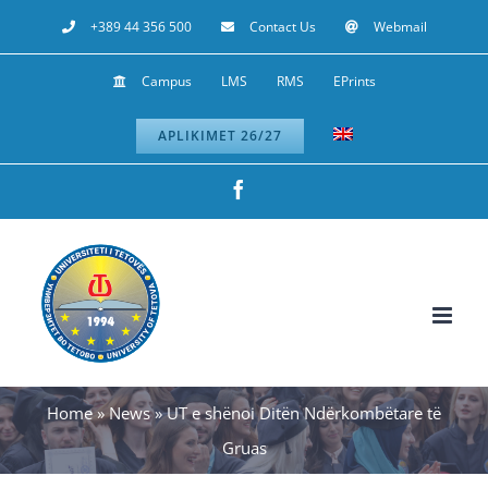
Skip
+389 44 356 500
Contact Us
Webmail
to
Campus
LMS
RMS
EPrints
content
APLIKIMET 26/27
Facebook
Home
»
News
»
UT e shënoi Ditën Ndërkombëtare të
Gruas