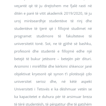
veçantë që të ju drejtohem me fjalë rasti në
ditën e parë të vitit akademik 2019/2020, të ju
uroj mirëseardhje studentëve të rinj dhe
studentëve të tjerë që i fillojnë studimet në
programet studimore të fakulteteve të
universitetit tonë. Sot, ne të gjithë së bashku,
profesorë dhe studentë e fillojmë edhe një
betejë të bukur jetësore – betejën për dituri.
Arsimimi i mirëfilltë dhe kërkimi shkencor janë
objektivat kryesorë që synon t’i plotësojë çdo
universitet serioz dhe, në këtë aspekt
Universiteti i Tetovës e ka dëshmuar vetën se
ka kapacitetet e duhura për të arsimuar breza
të tërë studentësh, të përgatitur dhe të gatshëm