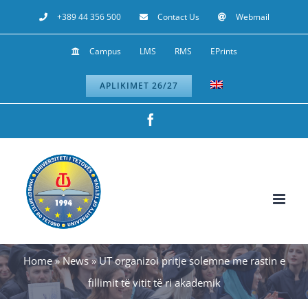
Skip
+389 44 356 500
Contact Us
Webmail
to
Campus
LMS
RMS
EPrints
content
APLIKIMET 26/27
Facebook
Home
»
News
»
UT organizoi pritje solemne me rastin e
fillimit të vitit të ri akademik