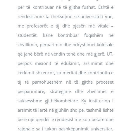
për të kontribuar në të gjitha fushat. Është e
rëndësishme ta theksojmë se universiteti ynë,
me profesorët e tij dhe pjesën më vitale –
studentët, kanë kontribuar fuqishëm në
zhvillimin, përparimin dhe ndryshimet kolosale
që janë bërë në vendin tonë dhe më gjerë. UT,
përpos misionit të edukimit, arsimimit dhe
kërkimit shkencor, ka meritat dhe kontributin e
tij të pamohueshëm në të gjitha proceset
përparimtare, strategjinë dhe zhvillimet e
suksesshme gjithëkombëtare. Ky institucion i
arsimit të lartë në gjuhën shqipe, tashmë është
bërë një qendër e rëndësishme kombëtare dhe
rajonale sa i takon bashkëpunimit universitar,