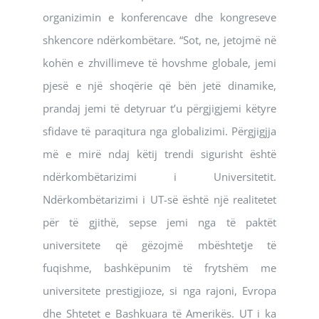
organizimin e konferencave dhe kongreseve
shkencore ndërkombëtare. “Sot, ne, jetojmë në
kohën e zhvillimeve të hovshme globale, jemi
pjesë e një shoqërie që bën jetë dinamike,
prandaj jemi të detyruar t’u përgjigjemi këtyre
sfidave të paraqitura nga globalizimi. Përgjigjja
më e mirë ndaj këtij trendi sigurisht është
ndërkombëtarizimi i Universitetit.
Ndërkombëtarizimi i UT-së është një realitetet
për të gjithë, sepse jemi nga të paktët
universitete që gëzojmë mbështetje të
fuqishme, bashkëpunim të frytshëm me
universitete prestigjioze, si nga rajoni, Evropa
dhe Shtetet e Bashkuara të Amerikës. UT i ka