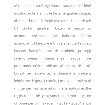
të rinjtë tanë kanë zgjedhur të studiojnë në këtë
institucion të arsimit të lartë në gjuhën shqipe,
dhe me shumë të drejtë qytetarët shqiptarë tek
UT shohin qendrën, bazën e përparimit
arsimor, shkencor dhe kulturor. Oferta
arsimore – shkencore e Universitetit të Tetovës,
kushtet bashkëkohore të studimit, prestigji
ndërkombëtar, pjesëmarrja aktive në
programet ndërkombëtare të arsimit të lartë,
bursat për ekselentët e dhjetëra e dhjetëra
lehtësime të tjera, i nxitën, i motivuan mijëra të
rinj që përmes sistemit online të aplikojnë dhe
regjistrohen në programet studimore që ne
ofrojmë për vitin akademik 2019 / 2020”, shtoi