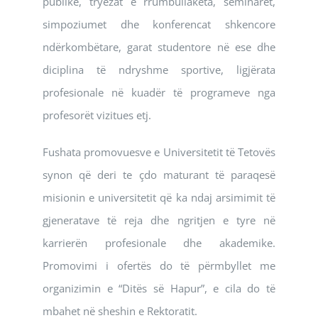
publike, tryezat e rrumbullakëta, seminaret,
simpoziumet dhe konferencat shkencore
ndërkombëtare, garat studentore në ese dhe
diciplina të ndryshme sportive, ligjërata
profesionale në kuadër të programeve nga
profesorët vizitues etj.
Fushata promovuesve e Universitetit të Tetovës
synon që deri te çdo maturant të paraqesë
misionin e universitetit që ka ndaj arsimimit të
gjeneratave të reja dhe ngritjen e tyre në
karrierën profesionale dhe akademike.
Promovimi i ofertës do të përmbyllet me
organizimin e “Ditës së Hapur”, e cila do të
mbahet në sheshin e Rektoratit.