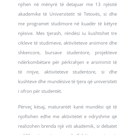
njihen në mënyrë të detajuar me 13 njësitë
akademike të Universitetit të Tetovës, si dhe
me programet studimore në kuadër të këtyre
njësive. Mes tjerash, rëndësi iu kushtohet tre
cikleve të studimeve, aktiviteteve arsimore dhe
shkencore, bursave studentore, projekteve
ndërkombëtare për përkrahjen e arsimimit të
të rinjve, aktiviteteve studentore, si dhe
kushteve dhe mundësive të tjera që universiteti
i ofron për studentët.
Përveç kësaj, maturantët kanë mundësi që të
njoftohen edhe me aktivitetet e ndryshme që
realizohen brenda një viti akademik, si debatet