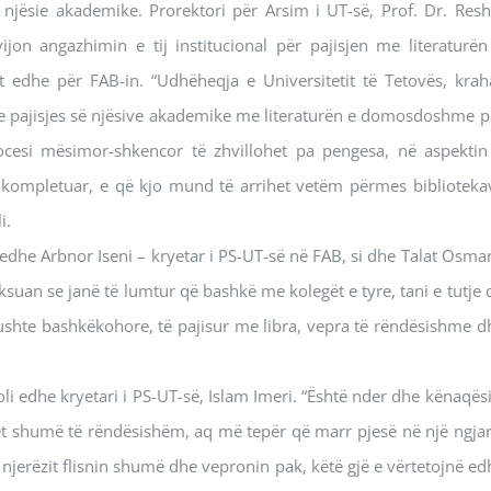
njësie akademike. Prorektori për Arsim i UT-së, Prof. Dr. Resh
ijon angazhimin e tij institucional për pajisjen me literaturën
 edhe për FAB-in. “Udhëheqja e Universitetit të Tetovës, krah
he pajisjes së njësive akademike me literaturën e domosdoshme p
ocesi mësimor-shkencor të zhvillohet pa pengesa, në aspektin
të kompletuar, e që kjo mund të arrihet vetëm përmes biblioteka
i.
edhe Arbnor Iseni – kryetar i PS-UT-së në FAB, si dhe Talat Osman
eksuan se janë të lumtur që bashkë me kolegët e tyre, tani e tutje 
kushte bashkëkohore, të pajisur me libra, vepra të rëndësishme d
i edhe kryetari i PS-UT-së, Islam Imeri. “Është nder dhe kënaqësi
et shumë të rëndësishëm, aq më tepër që marr pjesë në një ngjar
 njerëzit flisnin shumë dhe vepronin pak, këtë gjë e vërtetojnë ed