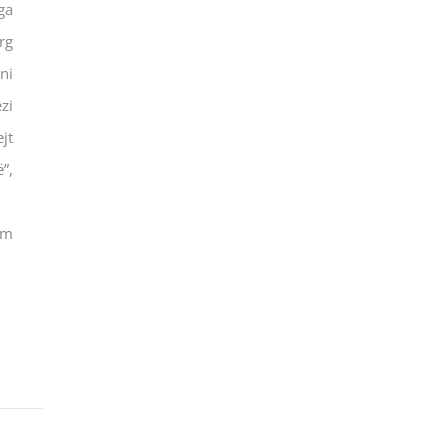
ga
rg
ni
zi
jt
”,
ëm