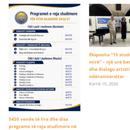
Ekspozita “15 stu
mirë” – një urë b
dhe dialogu artist
ndëruniversitar
Korrik 15, 2026
5450 vende të lira dhe disa
programe të reja studimore në