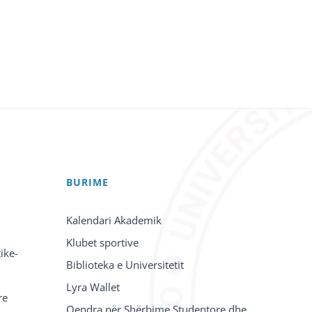
BURIME
Kalendari Akademik
Klubet sportive
ike-
Biblioteka e Universitetit
Lyra Wallet
re
Qendra për Shërbime Studentore dhe