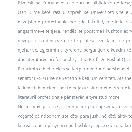
Biznesit në Kumanovë, e përuruan bibliotekën e kësaj 
Qahili, me këtë rast u shpreh se Universiteti ynë e v
nevojshme profesionale për çdo fakultet, me këtë rast
angazhimeve të tjera, rëndësi të posaçme i kushton ed
nevojat e studentëve dhe të profesorëve tanë, që pr
njohurive, zgjerimin e tyre dhe përgatitjen e kuadrit 
dhe literaturës profesionale”, – tha Prof. Dr. Reshat Qahil
Përurimin e bibliotekës së lartpërmendur e përshëndeti 
senator i PS-UT-së në Senatin e këtij Universiteti. Ata th
ta kenë bibliotekën, për të ndjekur studimet e tyre në 
literaturë profesionale për sferën e tyre studimore.
Në përmbyllje të kësaj ceremonie, para pjesëmarrësve fol
veçantë që ndodhem sot këtu para jush, në këtë aktivit
ku realizohet një synim i përbashkët, sepse iku koha kur