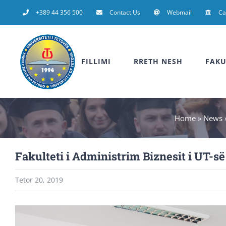
Skip
+389 44 356 500
Contact Us
Webmail
C
to
content
FILLIMI
RRETH NESH
FAKU
Home
»
News
Fakulteti i Administrim Biznesit i UT-s
Tetor 20, 2019
View