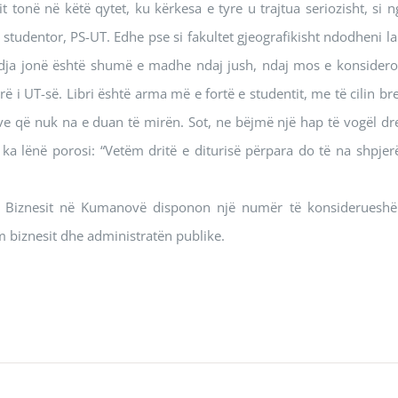
it tonë në këtë qytet, ku kërkesa e tyre u trajtua seriozisht, si n
e studentor, PS-UT. Edhe pse si fakultet gjeografikisht ndodheni la
mendja jonë është shumë e madhe ndaj jush, ndaj mos e konsidero
arë i UT-së. Libri është arma më e fortë e studentit, me të cilin bre
vave që nuk na e duan të mirën. Sot, ne bëjmë një hap të vogël dre
 lënë porosi: “Vetëm dritë e diturisë përpara do të na shpjerë
rim Biznesit në Kumanovë disponon një numër të konsideruesh
m biznesit dhe administratën publike.