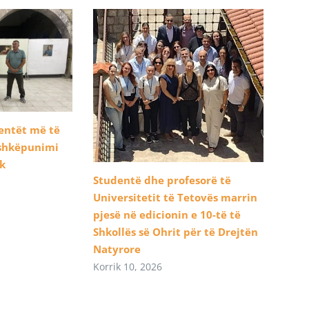
dentët më të
ashkëpunimi
ik
Studentë dhe profesorë të
Universitetit të Tetovës marrin
pjesë në edicionin e 10-të të
Shkollës së Ohrit për të Drejtën
Natyrore
Korrik 10, 2026