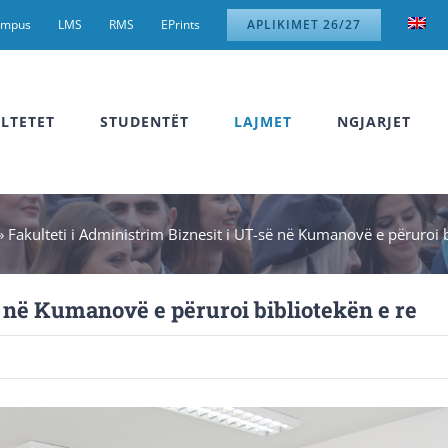
ampus
LMS
RMS
EPrints
APLIKIMET 26/27
LTETET
STUDENTËT
LAJMET
NGJARJET
»
Fakulteti i Administrim Biznesit i UT-së në Kumanovë e përuroi b
ë në Kumanovë e përuroi bibliotekën e re