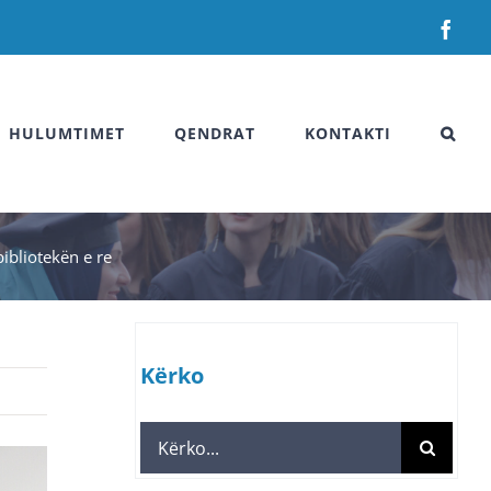
Fac
HULUMTIMET
QENDRAT
KONTAKTI
ibliotekën e re
Kërko
Search
for: