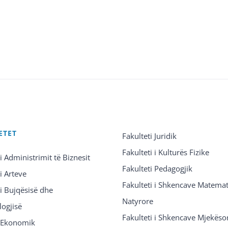
ETET
Fakulteti Juridik
Fakulteti i Kulturës Fizike
 i Administrimit të Biznesit
Fakulteti Pedagogjik
 i Arteve
Fakulteti i Shkencave Matemat
 i Bujqësisë dhe
Natyrore
logjisë
Fakulteti i Shkencave Mjekëso
i Ekonomik