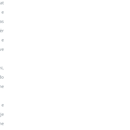
at
 e
as
ër
 e
ve
i,
do
he
 e
je
he