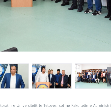
ratin e Universitetit të Tetovës, sot në Fakultetin e Administr