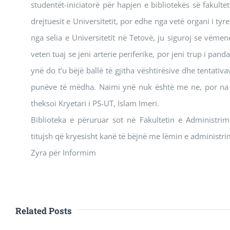
studentët-iniciatorë për hapjen e bibliotekës së fakultet
drejtuesit e Universitetit, por edhe nga vetë organi i tyr
nga selia e Universitetit në Tetovë, ju siguroj se vë
veten tuaj se jeni arterie periferike, por jeni trup i pand
ynë do t’u bëjë ballë të gjitha vështirësive dhe tentati
punëve të mëdha. Naimi ynë nuk është me ne, por na ka
theksoi Kryetari i PS-UT, Islam Imeri.
Biblioteka e përuruar sot në Fakultetin e Administ
titujsh që kryesisht kanë të bëjnë me lëmin e administri
Zyra për Informim
Related Posts