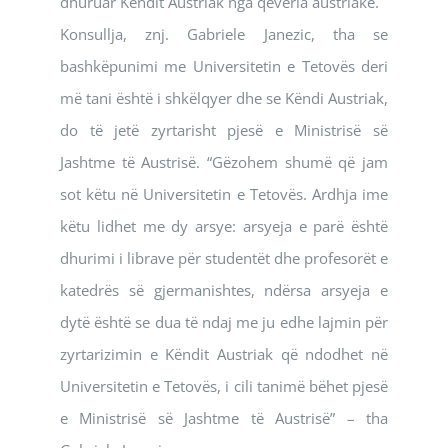
dhuruar Këndit Austriak nga qeveria austriake.
Konsullja, znj. Gabriele Janezic, tha se
bashkëpunimi me Universitetin e Tetovës deri
më tani është i shkëlqyer dhe se Këndi Austriak,
do të jetë zyrtarisht pjesë e Ministrisë së
Jashtme të Austrisë. “Gëzohem shumë që jam
sot këtu në Universitetin e Tetovës. Ardhja ime
këtu lidhet me dy arsye: arsyeja e parë është
dhurimi i librave për studentët dhe profesorët e
katedrës së gjermanishtes, ndërsa arsyeja e
dytë është se dua të ndaj me ju edhe lajmin për
zyrtarizimin e Këndit Austriak që ndodhet në
Universitetin e Tetovës, i cili tanimë bëhet pjesë
e Ministrisë së Jashtme të Austrisë” – tha