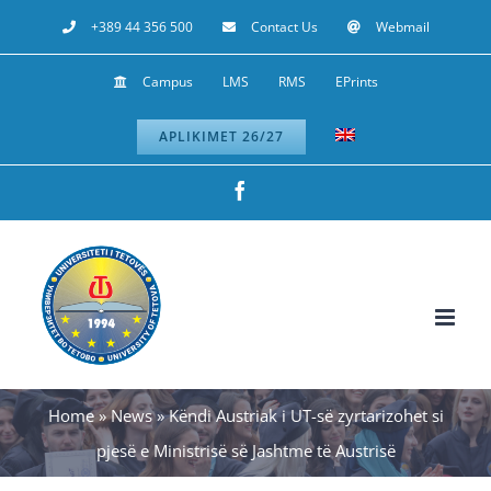
Skip
+389 44 356 500
Contact Us
Webmail
to
Campus
LMS
RMS
EPrints
content
APLIKIMET 26/27
Facebook
Home
»
News
»
Këndi Austriak i UT-së zyrtarizohet si
pjesë e Ministrisë së Jashtme të Austrisë