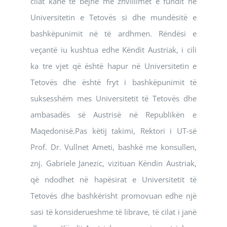
cilat kanë të bëjnë me zhvillimet e fundit në
Universitetin e Tetovës si dhe mundësitë e
bashkëpunimit në të ardhmen. Rëndësi e
veçantë iu kushtua edhe Këndit Austriak, i cili
ka tre vjet që është hapur në Universitetin e
Tetovës dhe është fryt i bashkëpunimit të
suksesshëm mes Universitetit të Tetovës dhe
ambasadës së Austrisë në Republikën e
Maqedonisë.Pas këtij takimi, Rektori i UT-së
Prof. Dr. Vullnet Ameti, bashkë me konsullen,
znj. Gabriele Janezic, vizituan Këndin Austriak,
që ndodhet në hapësirat e Universitetit të
Tetovës dhe bashkërisht promovuan edhe një
sasi të konsiderueshme të librave, të cilat i janë