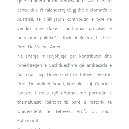
që e ka ndërtuar me ambasadën e Austrisë. Po
ashtu dua t’i falënderoj të gjithë diplomatët e
Austrisë, të cilët japin kontributin e tyre në
vendin tonë duke i ndihmuar proceset e
ndryshme politike” – theksoi Rektori i UT-së,
Prof. Dr. Vullnet Ameti.
Në shenjë mirënjohjeje për kontributin dhe
mbështetjen e vazhdueshme që ambasada e
Austrisë i jep Universitetit të Tetovës, Rektori
Prof. Dr. Vullnet Ameti, konsules znj. Gabriele
Janezic, i ndau një dhuratë me portretin e
themeluesit, Rektorit të parë e historik të
Universitetit të Tetovës, Prof. Dr. Fadil
Sulejmanit.