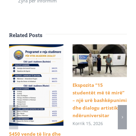
Zyra për Informim
Related Posts
Ekspozita “15
studentët më të mirë”
– një urë bashkëpunimi
dhe dialogu artistik
ndëruniversitar
Korrik 15, 2026
5450 vende të lira dhe