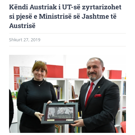
Këndi Austriak i UT-së zyrtarizohet
si pjesë e Ministrisë së Jashtme të
Austrisë
Shkurt 27, 2019
View
Larger
Image