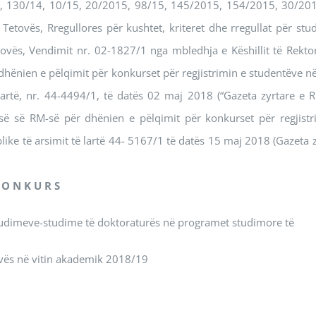
, 130/14, 10/15, 20/2015, 98/15, 145/2015, 154/2015, 30/20
ë Tetovës, Rregullores për kushtet, kriteret dhe rregullat për st
tovës, Vendimit nr. 02-1827/1 nga mbledhja e Këshillit të Rektor
ënien e pëlqimit për konkurset për regjistrimin e studentëve në
 lartë, nr. 44-4494/1, të datës 02 maj 2018 (“Gazeta zyrtare e 
ë së RM-së për dhënien e pëlqimit për konkurset për regjistr
blike të arsimit të lartë 44- 5167/1 të datës 15 mај 2018 (Gazeta 
 O N K U R S
ë studimeve-studime të doktoraturës në programet studimore të
tovës në vitin akademik 2018/19