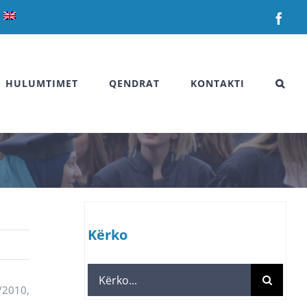
Fac
HULUMTIMET
QENDRAT
KONTAKTI
Kërko
Search
5/2010,
for: