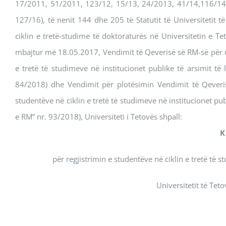
17/2011, 51/2011, 123/12, 15/13, 24/2013, 41/14,116/14
127/16), të nenit 144 dhe 205 të Statutit të Universitetit t
ciklin e tretë-studime të doktoraturës në Universitetin e Te
mbajtur më 18.05.2017, Vendimit të Qeverisë së RM-së për dh
e tretë të studimeve në institucionet publike të arsimit të
84/2018) dhe Vendimit për plotësimin Vendimit të Qeveris
studentëve në ciklin e tretë të studimeve në institucionet pu
e RM” nr. 93/2018), Universiteti i Tetovës shpall:
K
për regjistrimin e studentëve në ciklin e tretë t
Universitetit të Te