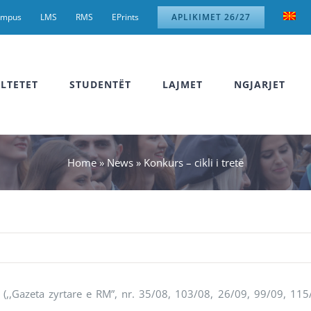
ampus
LMS
RMS
EPrints
APLIKIMET 26/27
LTETET
STUDENTËT
LAJMET
NGJARJET
Home
»
News
»
Konkurs – cikli i tretë
të (,,Gazeta zyrtare e RM”, nr. 35/08, 103/08, 26/09, 99/09, 11