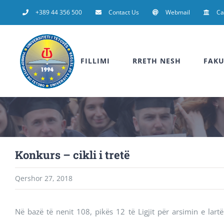
Skip
+389 44 356 500
Contact Us
Webmail
C
to
content
FILLIMI
RRETH NESH
FAKU
Konkurs – cikli i tretë
Qershor 27, 2018
Në bazë të nenit 108, pikës 12 të Ligjit për arsimin e lar