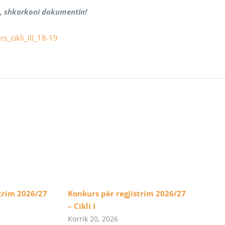
, shkarkoni dokumentin!
s_cikli_III_18-19
trim 2026/27
Konkurs për regjistrim 2026/27
– Cikli I
Korrik 20, 2026