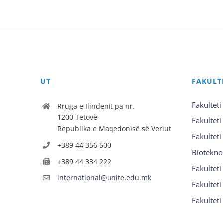
UT
FAKULT
Fakulteti
Rruga e Ilindenit pa nr.
1200 Tetovë
Fakulteti
Republika e Maqedonisë së Veriut
Fakulteti
+389 44 356 500
Biotekno
+389 44 334 222
Fakultet
international@unite.edu.mk
Fakulteti 
Fakulteti