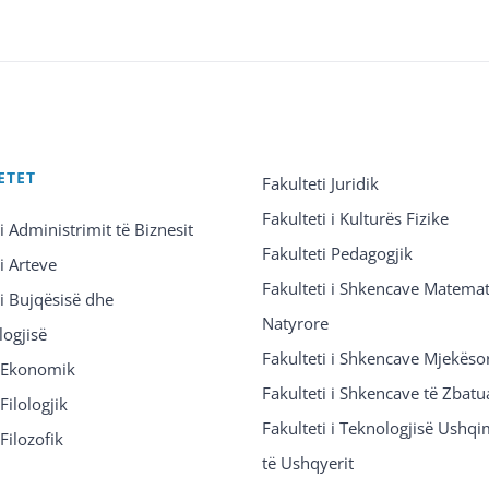
ETET
Fakulteti Juridik
Fakulteti i Kulturës Fizike
 i Administrimit të Biznesit
Fakulteti Pedagogjik
 i Arteve
Fakulteti i Shkencave Matemat
 i Bujqësisë dhe
Natyrore
logjisë
Fakulteti i Shkencave Mjekëso
i Ekonomik
Fakulteti i Shkencave të Zbatu
Filologjik
Fakulteti i Teknologjisë Ushq
 Filozofik
të Ushqyerit