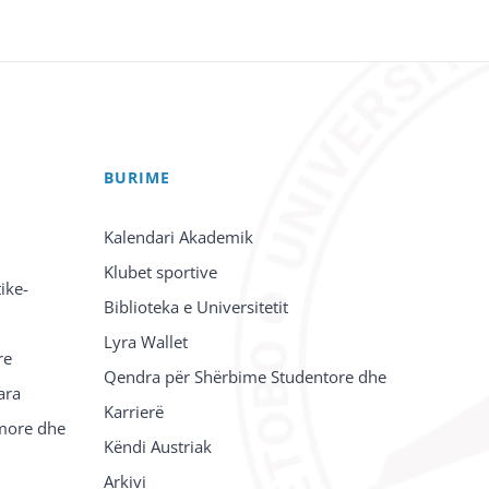
BURIME
Kalendari Akademik
Klubet sportive
ike-
Biblioteka e Universitetit
Lyra Wallet
re
Qendra për Shërbime Studentore dhe
ara
Karrierë
imore dhe
Këndi Austriak
Arkivi