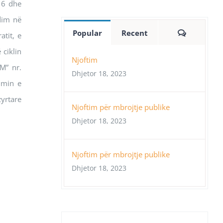
16 dhe
udim në
Comment
Popular
Recent
atit, e
 ciklin
Njoftim
RM” nr.
Dhjetor 18, 2023
imin e
zyrtare
Njoftim për mbrojtje publike
Dhjetor 18, 2023
Njoftim për mbrojtje publike
Dhjetor 18, 2023