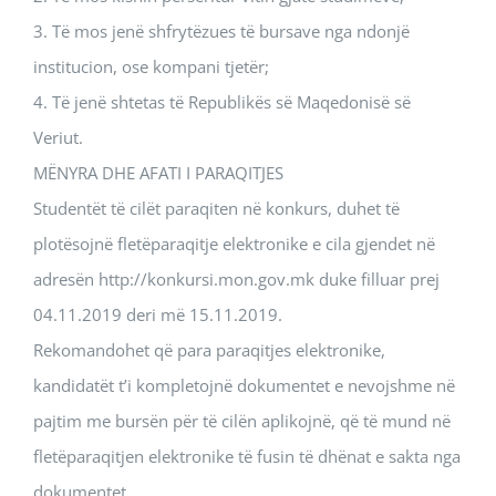
3. Të mos jenë shfrytëzues të bursave nga ndonjë
institucion, ose kompani tjetër;
4. Të jenë shtetas të Republikës së Maqedonisë së
Veriut.
MËNYRA DHE AFATI I PARAQITJES
Studentët të cilët paraqiten në konkurs, duhet të
plotësojnë fletëparaqitje elektronike e cila gjendet në
adresën http://konkursi.mon.gov.mk duke filluar prej
04.11.2019 deri më 15.11.2019.
Rekomandohet që para paraqitjes elektronike,
kandidatët t’i kompletojnë dokumentet e nevojshme në
pajtim me bursën për të cilën aplikojnë, që të mund në
fletëparaqitjen elektronike të fusin të dhënat e sakta nga
dokumentet. .