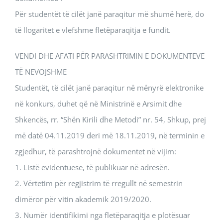
Për studentët të cilët janë paraqitur më shumë herë, do
të llogaritet e vlefshme fletëparaqitja e fundit.
VENDI DHE AFATI PËR PARASHTRIMIN E DOKUMENTEVE
TË NEVOJSHME
Studentët, të cilët janë paraqitur në mënyrë elektronike
në konkurs, duhet që në Ministrinë e Arsimit dhe
Shkencës, rr. “Shën Kirili dhe Metodi” nr. 54, Shkup, prej
më datë 04.11.2019 deri më 18.11.2019, në terminin e
zgjedhur, të parashtrojnë dokumentet në vijim:
1. Listë evidentuese, të publikuar në adresën.
2. Vërtetim për regjistrim të rregullt në semestrin
dimëror për vitin akademik 2019/2020.
3. Numër identifikimi nga fletëparaqitja e plotësuar