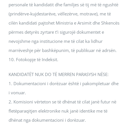
personale të kandidatit dhe familjes së tij më të ngushtë
(prindërve-kujdestarëve, vëllezërve, motrave), me të
cilën kandidati pajtohet Ministria e Arsimit dhe Shkencës
përmes detyrës zyrtare t’i sigurojë dokumentet e
nevojshme nga institucione me të cilat ka lidhur
marrëveshje për bashkëpunim, të publikuar në adrsën.
10. Fotokopje të Indeksit.
KANDIDATËT NUK DO TË MERREN PARASYSH NËSE:
1. Dokumentacioni i dorëzuar është i pakompletuar dhe
i vonuar.
2. Komisioni vërteton se të dhënat të cilat janë futur në
fletëparaqitjen elektronike nuk janë identike me të
dhënat nga dokumentacioni i dorëzuar.