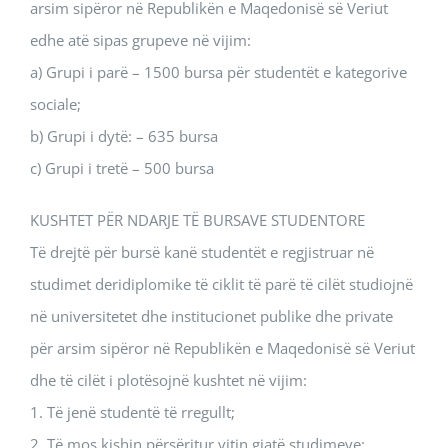
arsim sipëror në Republikën e Maqedonisë së Veriut
edhe atë sipas grupeve në vijim:
а) Grupi i parë – 1500 bursa për studentët e kategorive
sociale;
b) Grupi i dytë: – 635 bursa
c) Grupi i tretë – 500 bursa
KUSHTET PËR NDARJE TË BURSAVE STUDENTORE
Të drejtë për bursë kanë studentët e regjistruar në
studimet deridiplomike të ciklit të parë të cilët studiojnë
në universitetet dhe institucionet publike dhe private
për arsim sipëror në Republikën e Maqedonisë së Veriut
dhe të cilët i plotësojnë kushtet në vijim:
1. Të jenë studentë të rregullt;
2. Të mos kishin përsëritur vitin gjatë studimeve;