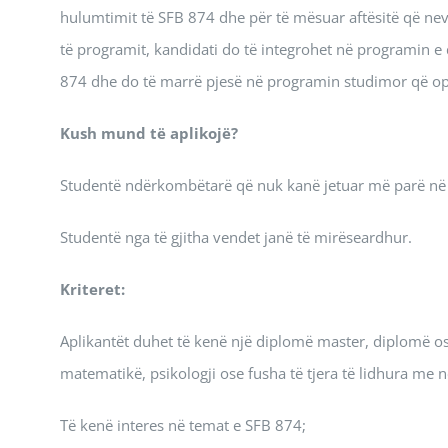
hulumtimit të SFB 874 dhe për të mësuar aftësitë që nevo
të programit, kandidati do të integrohet në programin e d
874 dhe do të marrë pjesë në programin studimor që o
Kush mund të aplikojë?
Studentë ndërkombëtarë që nuk kanë jetuar më parë në
Studentë nga të gjitha vendet janë të mirëseardhur.
Kriteret:
Aplikantët duhet të kenë një diplomë master, diplomë ose
matematikë, psikologji ose fusha të tjera të lidhura me
Të kenë interes në temat e SFB 874;