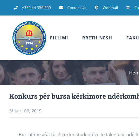
Skip
+389 44 356 500
Contact Us
Webmail
C
to
content
FILLIMI
RRETH NESH
FAKU
Hom
Konkurs për bursa kërkimore ndërkomb
Shkurt 06, 2019
Bursat me afat të shkurtër studentëve të talentuar ndër