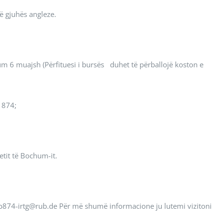
ë gjuhës angleze.
m 6 muajsh (Përfituesi i bursës duhet të përballojë koston e
 874;
etit të Bochum-it.
874-irtg@rub.de Për më shumë informacione ju lutemi vizitoni