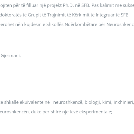
jiten për të filluar një projekt Ph.D. në SFB. Pas kalimit me suks
oktoratës të Grupit të Trajnimit të Kërkimit të Integruar të SFB
perohet nën kujdesin e Shkollës Ndërkombëtare për Neuroshkenc
 Gjermani;
 shkallë ekuivalente në neuroshkencë, biologji, kimi, inxhinieri
 neuroshkencën, duke përfshirë një tezë eksperimentale;