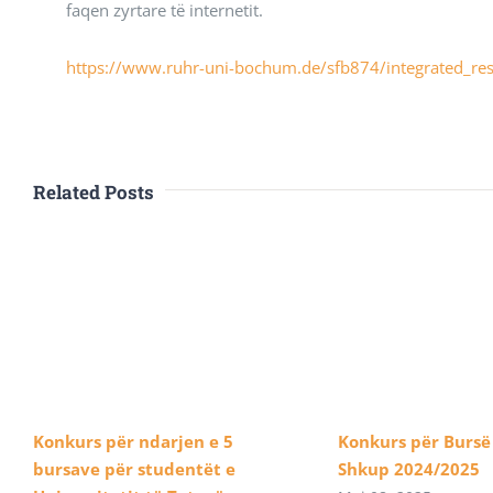
faqen zyrtare të internetit.
https://www.ruhr-uni-bochum.de/sfb874/integrated_res
Related Posts
Konkurs për ndarjen e 5
Konkurs për Bursë
bursave për studentët e
Shkup 2024/2025