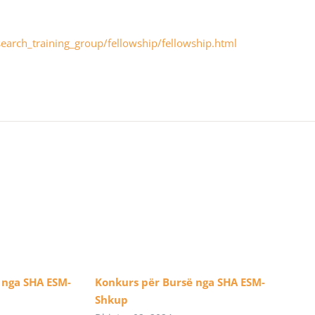
earch_training_group/fellowship/fellowship.html
 nga SHA ESM-
Konkurs për Bursë nga SHA ESM-
Shkup