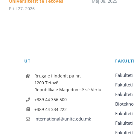
Universitetit të Tetovës
Maj 08, 2025
Prill 27, 2026
UT
FAKULT
Fakulteti
Rruga e Ilindenit pa nr.
1200 Tetovë
Fakulteti
Republika e Maqedonisë së Veriut
Fakulteti
+389 44 356 500
Biotekno
+389 44 334 222
Fakultet
international@unite.edu.mk
Fakulteti 
Fakulteti