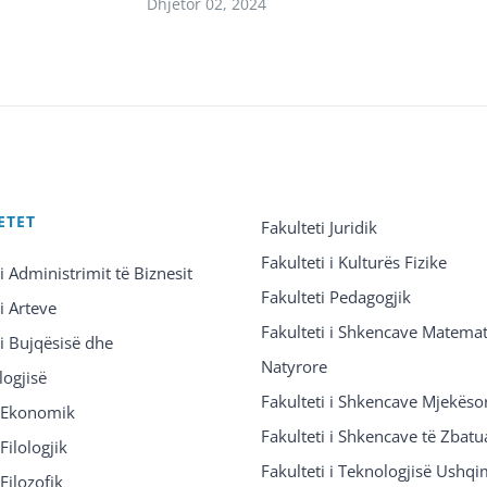
Dhjetor 02, 2024
ETET
Fakulteti Juridik
Fakulteti i Kulturës Fizike
 i Administrimit të Biznesit
Fakulteti Pedagogjik
 i Arteve
Fakulteti i Shkencave Matemat
 i Bujqësisë dhe
Natyrore
logjisë
Fakulteti i Shkencave Mjekëso
i Ekonomik
Fakulteti i Shkencave të Zbatu
Filologjik
Fakulteti i Teknologjisë Ushq
 Filozofik