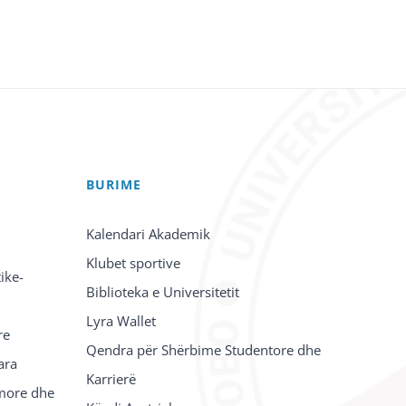
BURIME
Kalendari Akademik
Klubet sportive
ike-
Biblioteka e Universitetit
Lyra Wallet
re
Qendra për Shërbime Studentore dhe
ara
Karrierë
imore dhe