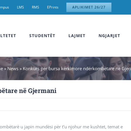
ampus
LMS
RMS
EPrints
APLIKIMET 26/27
LTETET
STUDENTËT
LAJMET
NGJARJET
e
»
News
»
Konkurs për bursa kërkimore ndërkombëtare në Gje
ëtare në Gjermani
kombëtarë u japin mundësi për t’u njohur me kushtet, temat e