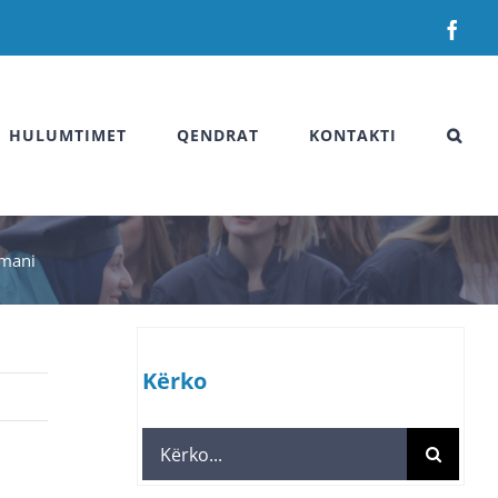
Fac
HULUMTIMET
QENDRAT
KONTAKTI
rmani
Kërko
Search
for: