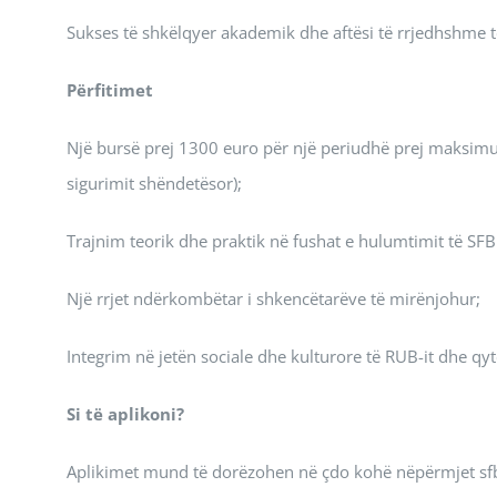
Sukses të shkëlqyer akademik dhe aftësi të rrjedhshme t
Përfitimet
Një bursë prej 1300 euro për një periudhë prej maksimu
sigurimit shëndetësor);
Trajnim teorik dhe praktik në fushat e hulumtimit të SFB
Një rrjet ndërkombëtar i shkencëtarëve të mirënjohur;
Integrim në jetën sociale dhe kulturore të RUB-it dhe qyt
Si të aplikoni?
Aplikimet mund të dorëzohen në çdo kohë nëpërmjet sfb