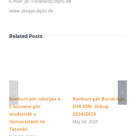
E-mail: pr-100@skop.diplo.de
www.skopje.diplo.de
Related Posts
Konkurs për ndarjen e
Konkurs për Bursë nga
5 bursave për
SHA ESM- Shkup
studentët e
2024/2025
Universitetit të
Maj 08, 2025
Tetovës