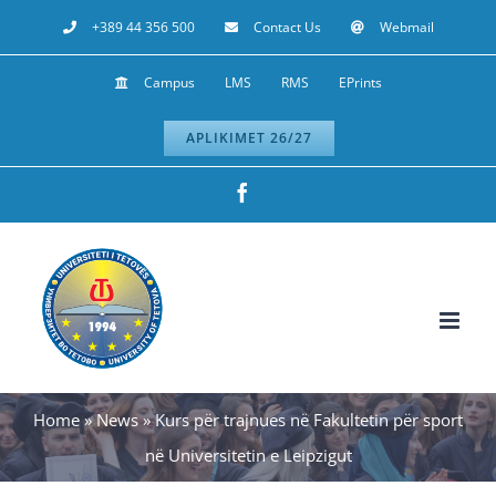
Skip
+389 44 356 500
Contact Us
Webmail
to
Campus
LMS
RMS
EPrints
content
APLIKIMET 26/27
Facebook
Home
»
News
»
Kurs për trajnues në Fakultetin për sport
në Universitetin e Leipzigut