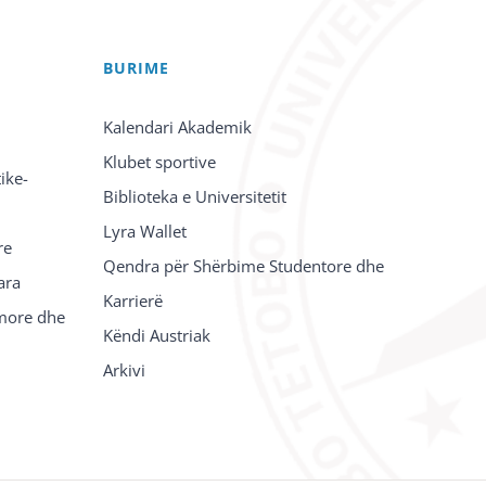
BURIME
Kalendari Akademik
Klubet sportive
ike-
Biblioteka e Universitetit
Lyra Wallet
re
Qendra për Shërbime Studentore dhe
ara
Karrierë
imore dhe
Këndi Austriak
Arkivi