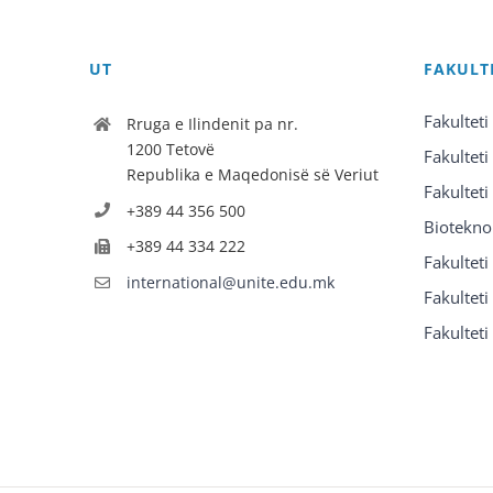
UT
FAKULT
Fakulteti
Rruga e Ilindenit pa nr.
1200 Tetovë
Fakulteti
Republika e Maqedonisë së Veriut
Fakulteti
+389 44 356 500
Biotekno
+389 44 334 222
Fakultet
international@unite.edu.mk
Fakulteti 
Fakulteti