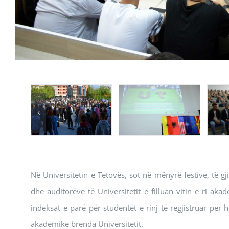
Në Universitetin e Tetovës, sot në mënyrë festive, të g
dhe auditorëve të Universitetit e filluan vitin e ri 
indeksat e parë për studentët e rinj të regjistruar për
akademike brenda Universitetit.