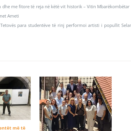
m dhe me fitore të reja në këtë vit historik – Vitin Mbarëkombëtar 
lnet Ameti
 Tetovës para studentëve të rinj performoi artisti i popullit Sela
dentët më të