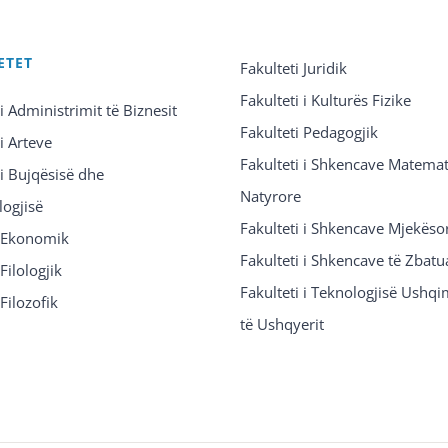
ETET
Fakulteti Juridik
Fakulteti i Kulturës Fizike
 i Administrimit të Biznesit
Fakulteti Pedagogjik
 i Arteve
Fakulteti i Shkencave Matemat
 i Bujqësisë dhe
Natyrore
logjisë
Fakulteti i Shkencave Mjekëso
i Ekonomik
Fakulteti i Shkencave të Zbatu
Filologjik
Fakulteti i Teknologjisë Ushq
 Filozofik
të Ushqyerit