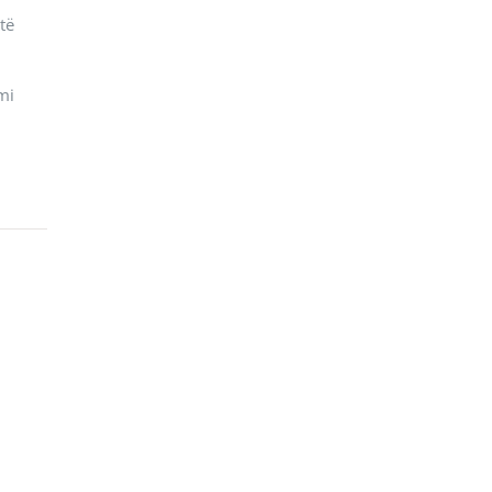
të
mi