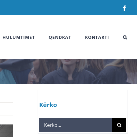
Fac
HULUMTIMET
QENDRAT
KONTAKTI
Kërko
Search
for: