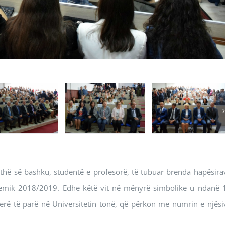
jithë së bashku, studentë e profesorë, të tubuar brenda hapësira
akademik 2018/2019. Edhe këtë vit në mënyrë simbolike u ndanë 
 herë të parë në Universitetin tonë, që përkon me numrin e njësi