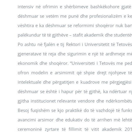
intensiv në ofrimin e shërbimeve bashkëkohore gjatë 
dëshmuar se vetëm me punë dhe profesionalizëm e kemi r
vështira e ka dëshmuar se reformimi shoqëror nuk bar
palëkundur të të gjithëve – stafit akademik dhe studentëve
Po ashtu në fjalën e tij Rektori i Universitetit të Tetov
gjeneratave të reja dhe sigurimin e një të ardhmeje më 
ekonomik dhe shoqëror. “Universiteti i Tetovës me pe
ofron modelin e arsimimit që shpie drejt njohjeve të 
intelektuale dhe përgatitjen e kuadrove me përgjegjësi 
dëshmuar se është i hapur për të gjithë, ka ndërtuar
gjitha institucionet relevante vendore dhe ndërkombët
Besoj fuqishëm se kjo praktikë do të vazhdojë të fun
avancimi arsimor dhe edukativ do të arrihen më lehtës
ceremoninë zyrtare të fillimit të vitit akademik 20