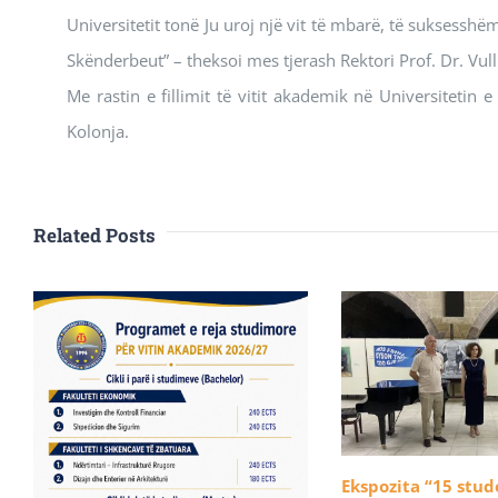
Universitetit tonë Ju uroj një vit të mbarë, të suksesshë
Skënderbeut” – theksoi mes tjerash Rektori Prof. Dr. Vul
Me rastin e fillimit të vitit akademik në Universitetin e
Kolonja.
Related Posts
Ekspozita “15 stu