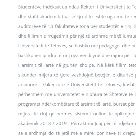
Studentëve indeksat ua ndau Rektori i Universitetit të Tet
dhe stafit akademik tha se kjo ditë është nga më të rë
auditorëve të 13 fakulteteve tona për studentët e rinj. 
dhe fillimin e rrugëtimit për një të ardhme më të lumtur,
Universitetit të Tetovës, së bashku më pedagogët dhe puno
bashkohen qindra të rinj nga vendi ynë dhe rajoni për t’
i arsimit të lartë në gjuhën shqipe. Në këtë fillim teto
sikundër mijëra të tjerë vazhdojnë betejën e diturisë
arsimore – shkencore e Universitetit të Tetovës, kushte
përhershëm me universitetet e njohura të Shteteve të 
programet ndërkombëtare të arsimit të lartë, bursat për e
mijëra të rinj që përmes sistemit online të aplikojn
akademik 2018 / 2019”. Përcaktimi Juaj për të ndjekur
se e ardhmja do të jetë më e mirë, por neve si drejtu