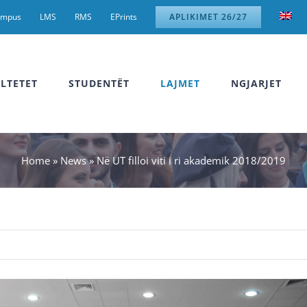
ampus
LMS
RMS
EPrints
APLIKIMET 26/27
LTETET
STUDENTËT
LAJMET
NGJARJET
Home
»
News
»
Në UT filloi viti i ri akademik 2018/2019