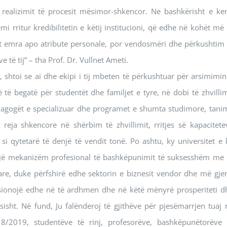
realizimit të procesit mësimor-shkencor. Ne bashkërisht e ke
ritur kredibilitetin e këtij institucioni, që edhe në kohët më 
t emra apo atribute personale, por vendosmëri dhe përkushtim 
 të tij” – tha Prof. Dr. Vullnet Ameti.
ës, shtoi se ai dhe ekipi i tij mbeten të përkushtuar për arsimimin
të begatë për studentët dhe familjet e tyre, në dobi të zhvillim
dagogët e specializuar dhe programet e shumta studimore, tani
reja shkencore në shërbim të zhvillimit, rritjes së kapacitete
si qytetarë të denjë të vendit tonë. Po ashtu, ky universitet e 
 një mekanizëm profesional të bashkëpunimit të suksesshëm me 
are, duke përfshirë edhe sektorin e biznesit vendor dhe më gjer
ksionojë edhe në të ardhmen dhe në këtë mënyrë prosperiteti d
isht. Në fund, Ju falënderoj të gjithëve për pjesëmarrjen tuaj 
18/2019, studentëve të rinj, profesorëve, bashkëpunëtorëve 