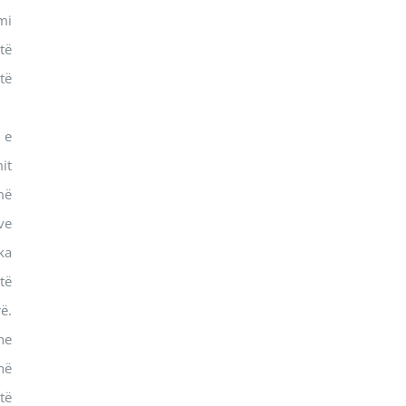
mi
të
të
 e
it
më
ve
ka
të
ë.
he
në
të