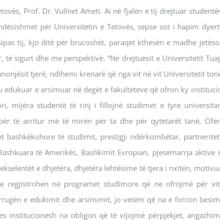
ovës, Prof. Dr. Vullnet Ameti. Ai në fjalën e tij drejtuar studentë
ndësishmet për Universitetin e Tetovës, sepse sot i hapim dyert
Sipas tij, kjo ditë për brucoshët, paraqet kthesën e madhe jetëso
 të sigurt dhe me perspektivë. “Ne drejtuesit e Universitetit Tuaj
njësit tjerë, ndihemi krenarë që nga vit në vit Universitetit tonë
u edukuar e arsimuar në degët e fakulteteve që ofron ky instituci
ri, mijëra studentë të rinj i fillojnë studimet e tyre universitar
 për të arritur më të mirën për ta dhe për qytetarët tanë. Ofer
t bashkëkohore të studimit, prestigji ndërkombëtar, partneriteti
Bashkuara të Amerikës, Bashkimit Evropian, pjesëmarrja aktive 
kselentët e dhjetëra, dhjetëra lehtësime të tjera i nxitën, motivu
ë e regjistrohen në programet studimore që ne ofrojmë për vit
 rrugën e edukimit dhe arsimimit, jo vetëm që na e forcon besim
es institucionesh na obligon që të vijojmë përpjekjet, angazhim