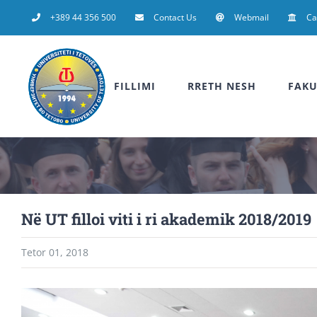
Skip
+389 44 356 500
Contact Us
Webmail
C
to
content
FILLIMI
RRETH NESH
FAKU
Në UT filloi viti i ri akademik 2018/2019
Tetor 01, 2018
View