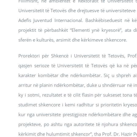
Fillimisht, në ambientet e Rektoratit të Universiteti
Universitetit të Tetovës dhe drejtuesve të universiteteve
Adefis Juventud Internacional. Bashkëbiseduesit në k
projektit të përbashkët “Elementi ynë kryesorë”, ata
sferën e kulturës, arsimit dhe kërkimeve shkencore.
Prorektori për Shkencë i Universitetit të Tetovës, Pro
qasjen serioze të Universitetit të Tetovës që ka në p
karakter kombëtar dhe ndërkombëtar. Siç u shpreh ai
arritur në planin ndërkombëtar, duke u shndërruar në in
ky i sotmi, rezultatet e të cilit flasin për sukseset tona
studimet shkencore i kemi radhitur si prioritetin kryeso
kur nga universitete prestigjioze ndërkombëtare dhe agje
projekteve, po ashtu nga autoritete të njohura shkenco
kërkimit dhe hulumtimit shkencor”, tha Prof. Dr. Hazir P