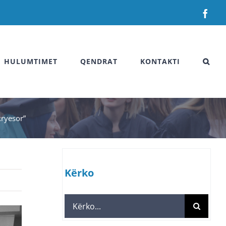
Fac
HULUMTIMET
QENDRAT
KONTAKTI
kryesor”
Kërko
Search
for: