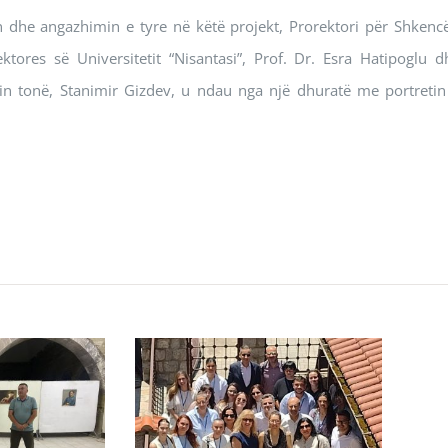
n dhe angazhimin e tyre në këtë projekt, Prorektori për Shkencë
ektores së Universitetit “Nisantasi”, Prof. Dr. Esra Hatipoglu d
in tonë, Stanimir Gizdev, u ndau nga një dhuratë me portretin