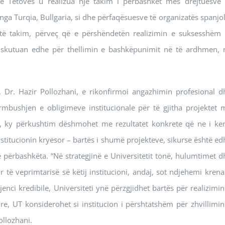
t të Tetovës u realizua një takim i përbashkët mes drejtuesve 
 nga Turqia, Bullgaria, si dhe përfaqësuesve të organizatës spanjol
ëtë takim, përveç që e përshëndetën realizimin e suksesshëm 
 diskutuan edhe për thellimin e bashkëpunimit në të ardhmen, 
f. Dr. Hazir Pollozhani, e rikonfirmoi angazhimin profesional d
ërmbushjen e obligimeve institucionale për të gjitha projektet 
, ky përkushtim dëshmohet me rezultatet konkrete që ne i ke
stitucionin kryesor – bartës i shumë projekteve, sikurse është ed
 të përbashkëta. “Në strategjinë e Universitetit tonë, hulumtimet d
r të veprimtarisë së këtij institucioni, andaj, sot ndjehemi krena
nci kredibile, Universiteti ynë përzgjidhet bartës për realizimin
re, UT konsiderohet si institucion i përshtatshëm për zhvillimin
ollozhani.