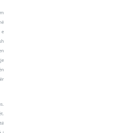
ëm
në
 e
sh
en
je
ën
ër
s.
t.
të
 i