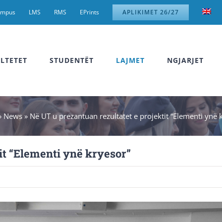
ampus
LMS
RMS
EPrints
APLIKIMET 26/27
LTETET
STUDENTËT
LAJMET
NGJARJET
»
News
»
Në UT u prezantuan rezultatet e projektit “Elementi ynë 
it “Elementi ynë kryesor”