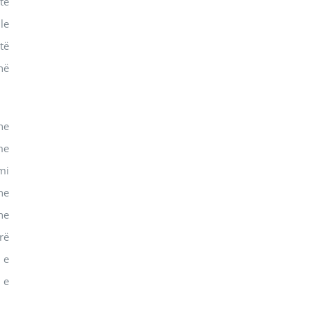
të
le
të
në
he
me
mi
he
he
rë
 e
 e