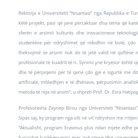
Rektorja e Universitetit “Nisantasi” nga Republika e Tu
këtë projekt, pasi që janë përcaktuar disa tema që kan
sferën e arsimit kulturës dhe inovacioneve teknologj
studentëve për ndryshimet që ndodhin në botë, çdo 
theksojmë se arsimi nuk do të jetë valid në qoftëse n
profesionale të kuadrit të ri. Synimi ynë kryesor është që
dhe të përpiqemi për të qenë çdo gjë e sigurtë me ditu
artificiale, mbledhjen e të dhënave, përpunimin anali
metoda të reja në arsim”, u shpreh Prof. Dr. Esra Hatipog
Profesoresha Zeynep Birsu nga Universiteti “Nisantasi
Sipas saj, ky program nga viti në vit ndryshon me rritjen
“Aktualisht, program Erasmus plus ndan mjete edhe për
fuqizohet bashkëpunimi mes industrisë dhe universitetev