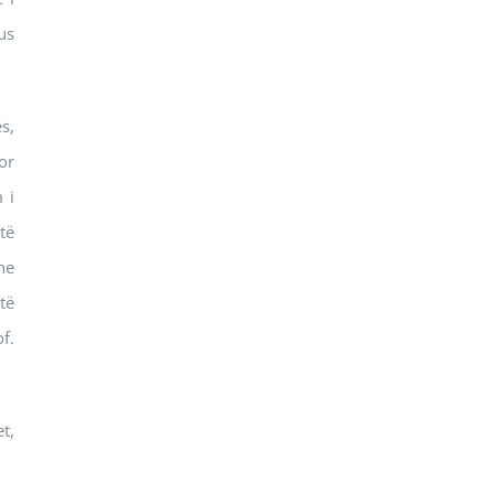
us
s,
or
 i
të
he
të
f.
t,