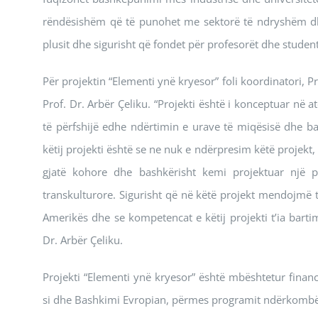
rëndësishëm që të punohet me sektorë të ndryshëm dhe
plusit dhe sigurisht që fondet për profesorët dhe studen
Për projektin “Elementi ynë kryesor” foli koordinatori, 
Prof. Dr. Arbër Çeliku. “Projekti është i konceptuar në
të përfshijë edhe ndërtimin e urave të miqësisë dhe 
këtij projekti është se ne nuk e ndërpresim këtë projekt
gjatë kohore dhe bashkërisht kemi projektuar një
transkulturore. Sigurisht që në këtë projekt mendojmë 
Amerikës dhe se kompetencat e këtij projekti t’ia bar
Dr. Arbër Çeliku.
Projekti “Elementi ynë kryesor” është mbështetur finan
si dhe Bashkimi Evropian, përmes programit ndërkombë