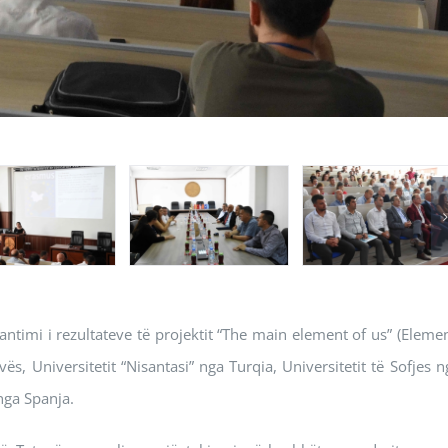
ntimi i rezultateve të projektit “The main element of us” (Elemen
vës, Universitetit “Nisantasi” nga Turqia, Universitetit të Sofjes n
nga Spanja.