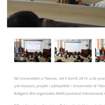
Në Universitetin e Tetovës, më 4 korrik 2019, u bë preza
ynë kryesor), projekt i përbashkët i Universitetit të Teto
Bullgaria dhe organizatës Adefis Juventud Internacional 