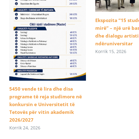
Ekspozita “15 stu
mirë” – një urë b
dhe dialogu artist
ndëruniversitar
Korrik 15, 2026
5450 vende të lira dhe disa
programe të reja studimore në
konkursin e Universitetit të
Tetovës për vitin akademik
2026/2027
Korrik 24, 2026