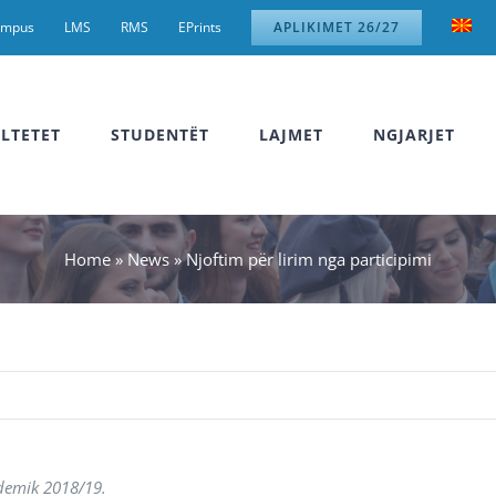
ampus
LMS
RMS
EPrints
APLIKIMET 26/27
LTETET
STUDENTËT
LAJMET
NGJARJET
Home
»
News
»
Njoftim për lirim nga participimi
ademik 2018/19.