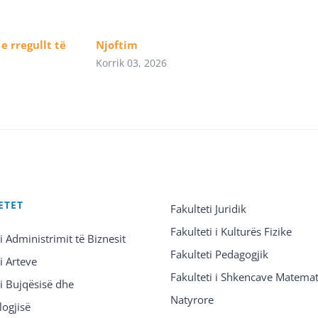
e rregullt të
Njoftim
Korrik 03, 2026
ETET
Fakulteti Juridik
Fakulteti i Kulturës Fizike
 i Administrimit të Biznesit
Fakulteti Pedagogjik
 i Arteve
Fakulteti i Shkencave Matemat
 i Bujqësisë dhe
Natyrore
logjisë