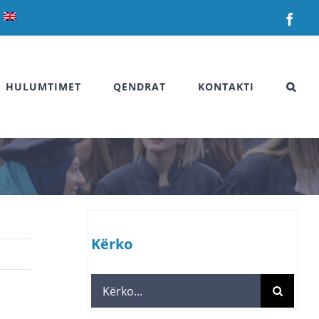
Fac
HULUMTIMET
QENDRAT
KONTAKTI
Kërko
Search
for: