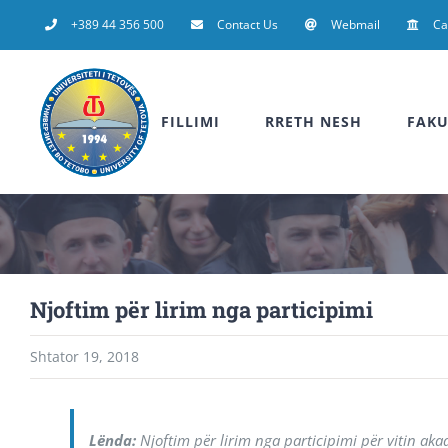
Skip
+389 44 356 500
Contact Us
Webmail
C
to
content
FILLIMI
RRETH NESH
FAKU
Njoftim për lirim nga participimi
Shtator 19, 2018
Lënda:
Njoftim për lirim nga participimi për vitin ak