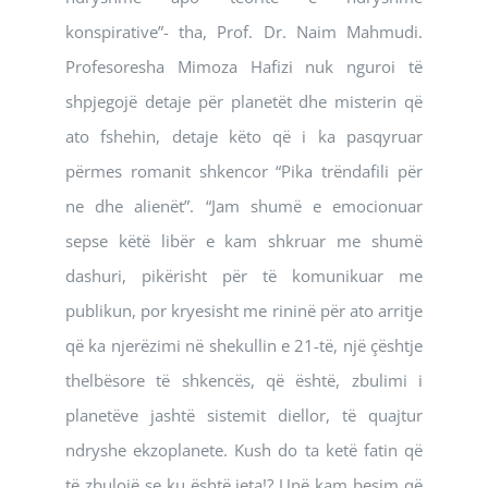
konspirative”- tha, Prof. Dr. Naim Mahmudi.
Profesoresha Mimoza Hafizi nuk nguroi të
shpjegojë detaje për planetët dhe misterin që
ato fshehin, detaje këto që i ka pasqyruar
përmes romanit shkencor “Pika trëndafili për
ne dhe alienët”. “Jam shumë e emocionuar
sepse këtë libër e kam shkruar me shumë
dashuri, pikërisht për të komunikuar me
publikun, por kryesisht me rininë për ato arritje
që ka njerëzimi në shekullin e 21-të, një çështje
thelbësore të shkencës, që është, zbulimi i
planetëve jashtë sistemit diellor, të quajtur
ndryshe ekzoplanete. Kush do ta ketë fatin që
të zbulojë se ku është jeta!? Unë kam besim që