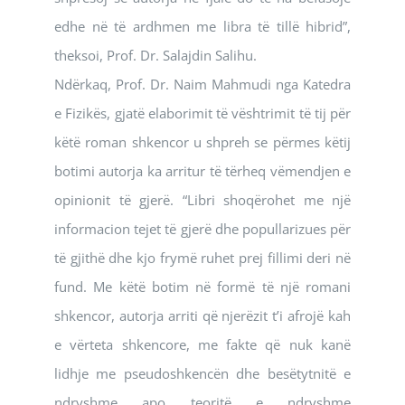
edhe në të ardhmen me libra të tillë hibrid”,
theksoi, Prof. Dr. Salajdin Salihu.
Ndërkaq, Prof. Dr. Naim Mahmudi nga Katedra
e Fizikës, gjatë elaborimit të vështrimit të tij për
këtë roman shkencor u shpreh se përmes këtij
botimi autorja ka arritur të tërheq vëmendjen e
opinionit të gjerë. “Libri shoqërohet me një
informacion tejet të gjerë dhe popullarizues për
të gjithë dhe kjo frymë ruhet prej fillimi deri në
fund. Me këtë botim në formë të një romani
shkencor, autorja arriti që njerëzit t’i afrojë kah
e vërteta shkencore, me fakte që nuk kanë
lidhje me pseudoshkencën dhe besëtytnitë e
ndryshme apo teoritë e ndryshme