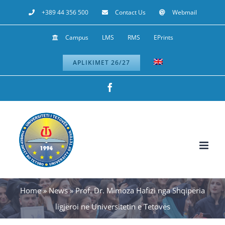
Skip
+389 44 356 500
Contact Us
Webmail
to
Campus
LMS
RMS
EPrints
content
APLIKIMET 26/27
Facebook
Home
»
News
»
Prof. Dr. Mimoza Hafizi nga Shqipëria
ligjëroi në Universitetin e Tetovës