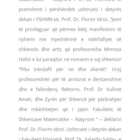
pranishmit i përshëndeti ushtruesi i detyrës
dekan i FSHMN-së, Prof. Dr. Florim Idrizi. “Jemi
të privilegjuar që përmes këtij manifestimi të
njihemi me mjeshtërinë e ndërlidhjes së
shkencës dhe artit, që profesoresha Mimoza
Hafizi e ka paraqitur në romanin e saj shkencor
“Pika trëndafil për ne dhe alienët”. Uroj
profesoreshën për të arriturat e deritanishme
dhe e falënderoj Rektorin, Prof. Dr Vullnet
Ameti, dhe Zyrën për Shkencë për përkrahjen
dhe mbështetjen që i japin Fakultetit të
Shkencave Matematike – Natyrore “ – deklaroi
Prof. Dr. Florim Idrizi. Ushtruesi i detyrës dekan
i Fakultetit Filologjik, Prof. Dr. Salajdin Salihu, e