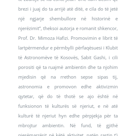
brezi i juaj do ta arrijë atë ditë, e cila do të jetë
një ngjarje shembullore në historinë e
njerëzimit”, theksoi autorja e romanit shkencor,
Prof. Dr. Mimoza Hafizi. Promovimin e librit të
lartpërmendur e përmbylli përfaqësuesi i Klubit
të Astronomëve të Kosovës, Sabit Gashi, i cili
porositi që ta ruajmë ambientin dhe ta njohim
mjedisin që na rrethon sepse sipas tij,
astronomia e promovon edhe aktivizmin
qytetar, që do të thotë se ajo është në
funksionon të kulturës së njeriut, e në atë
kulturë të njeriut hyn edhe përpjekja për ta
mbrojtur ambientin. Në fund, të gjithë
pjesëmarrësit në këtë aktivitet, patën rastin t’i