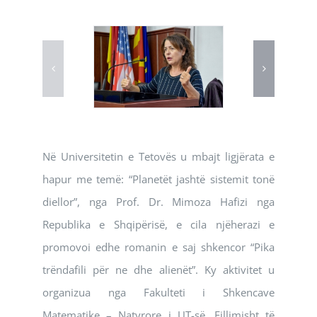
Në Universitetin e Tetovës u mbajt ligjërata e
hapur me temë: “Planetët jashtë sistemit tonë
diellor”, nga Prof. Dr. Mimoza Hafizi nga
Republika e Shqipërisë, e cila njëherazi e
promovoi edhe romanin e saj shkencor “Pika
trëndafili për ne dhe alienët”. Ky aktivitet u
organizua nga Fakulteti i Shkencave
Matematike – Natyrore i UT-së. Fillimisht të