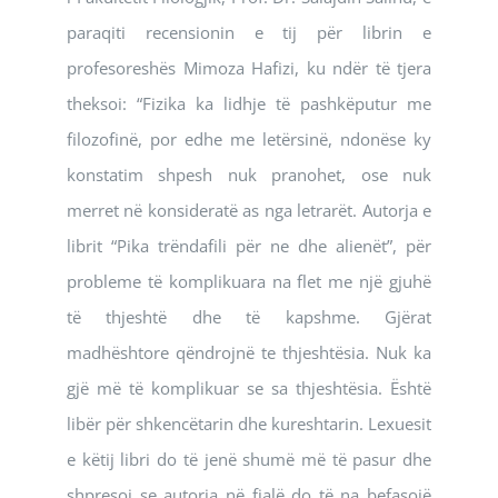
paraqiti recensionin e tij për librin e
profesoreshës Mimoza Hafizi, ku ndër të tjera
theksoi: “Fizika ka lidhje të pashkëputur me
filozofinë, por edhe me letërsinë, ndonëse ky
konstatim shpesh nuk pranohet, ose nuk
merret në konsideratë as nga letrarët. Autorja e
librit “Pika trëndafili për ne dhe alienët”, për
probleme të komplikuara na flet me një gjuhë
të thjeshtë dhe të kapshme. Gjërat
madhështore qëndrojnë te thjeshtësia. Nuk ka
gjë më të komplikuar se sa thjeshtësia. Është
libër për shkencëtarin dhe kureshtarin. Lexuesit
e këtij libri do të jenë shumë më të pasur dhe
shpresoj se autorja në fjalë do të na befasojë