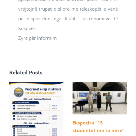
vrojtojnë trupat qiellorë me teleskopët e vënë
në dispozicion nga Klubi i astronomëve të
Kosovës.
Zyra për Informim
Related Posts
Ekspozita “15
studentët më të mirë”