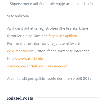
– Shpenzimet e udhëtimit për vajtje-ardhje (një herë).
Si të aplikoni?
Aplikuesit duhet të regjistrohen dhe të shkarkojnë
formularin e aplikimit në
faqen për aplikim
.
Për më shumë informacione ju lutemi lexoni
dokumentin
ose vizitoni faqen zyrtare të internetit:
http://www.akademie-
solitude.de/en/fellowship/residency/
Afati i fundit për aplikim është deri më 30 prill 2019.
Related Posts