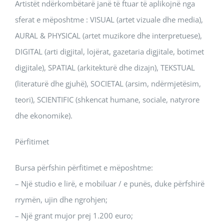
Artistët ndërkombëtarë janë të ftuar të aplikojnë nga
sferat e mëposhtme : VISUAL (artet vizuale dhe media),
AURAL & PHYSICAL (artet muzikore dhe interpretuese),
DIGITAL (arti digjital, lojërat, gazetaria digjitale, botimet
digjitale), SPATIAL (arkitekturë dhe dizajn), TEKSTUAL
(literaturë dhe gjuhë), SOCIETAL (arsim, ndërmjetësim,
teori), SCIENTIFIC (shkencat humane, sociale, natyrore
dhe ekonomike).
Përfitimet
Bursa përfshin përfitimet e mëposhtme:
– Një studio e lirë, e mobiluar / e punës, duke përfshirë
rrymën, ujin dhe ngrohjen;
– Një grant mujor prej 1.200 euro;