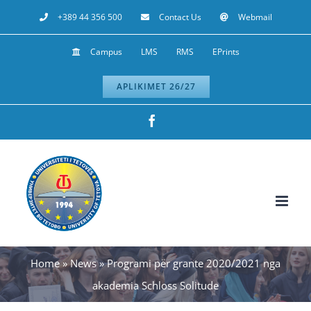
Skip
+389 44 356 500
Contact Us
Webmail
to
Campus
LMS
RMS
EPrints
content
APLIKIMET 26/27
Facebook
Home
»
News
»
Programi për grante 2020/2021 nga
akademia Schloss Solitude