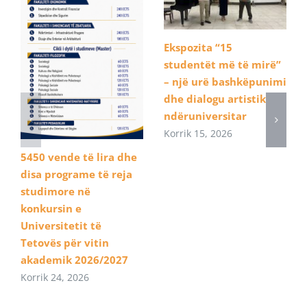
Ekspozita “15
studentët më të mirë”
– një urë bashkëpunimi
dhe dialogu artistik
ndëruniversitar
Korrik 15, 2026
5450 vende të lira dhe
disa programe të reja
studimore në
konkursin e
Universitetit të
Tetovës për vitin
akademik 2026/2027
Korrik 24, 2026