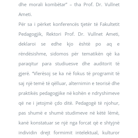
dhe morali kombëtar” – tha Prof. Dr. Vullnet
Ameti.
Për sa i përket konferencës tjetër të Fakultetit
Pedagogjik, Rektori Prof. Dr. Vullnet Ameti,
deklaroi se edhe kjo është po aq e
rëndësishme, sidomos për tematikën që ka
paraqitur para studiuesve dhe auditorit të
gjerë. “Vlerësoj se ka në fokus të programit të
saj një temë të qëlluar, alternimin e teorisë dhe
praktikës pedagogjike në kohën e ndryshimeve
që ne i jetojmë çdo ditë. Pedagogë të njohur,
pas shumë e shumë studimeve në këtë lëmë,
kanë konstatuar se një nga forcat që e shtyjnë
individin drejt formimit intelektual, kulturor