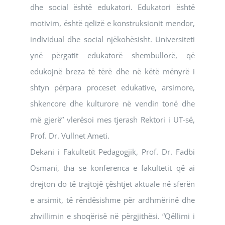
dhe social është edukatori. Edukatori është
motivim, është qelizë e konstruksionit mendor,
individual dhe social njëkohësisht. Universiteti
ynë përgatit edukatorë shembullorë, që
edukojnë breza të tërë dhe në këtë mënyrë i
shtyn përpara proceset edukative, arsimore,
shkencore dhe kulturore në vendin tonë dhe
më gjerë” vlerësoi mes tjerash Rektori i UT-së,
Prof. Dr. Vullnet Ameti.
Dekani i Fakultetit Pedagogjik, Prof. Dr. Fadbi
Osmani, tha se konferenca e fakultetit që ai
drejton do të trajtojë çështjet aktuale në sferën
e arsimit, të rëndësishme për ardhmërinë dhe
zhvillimin e shoqërisë në përgjithësi. “Qëllimi i