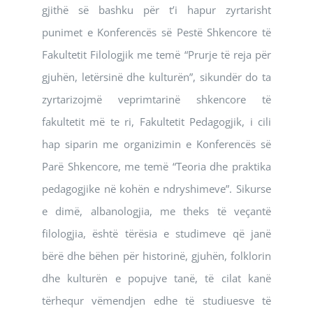
gjithë së bashku për t’i hapur zyrtarisht
punimet e Konferencës së Pestë Shkencore të
Fakultetit Filologjik me temë “Prurje të reja për
gjuhën, letërsinë dhe kulturën”, sikundër do ta
zyrtarizojmë veprimtarinë shkencore të
fakultetit më te ri, Fakultetit Pedagogjik, i cili
hap siparin me organizimin e Konferencës së
Parë Shkencore, me temë “Teoria dhe praktika
pedagogjike në kohën e ndryshimeve”. Sikurse
e dimë, albanologjia, me theks të veçantë
filologjia, është tërësia e studimeve që janë
bërë dhe bëhen për historinë, gjuhën, folklorin
dhe kulturën e popujve tanë, të cilat kanë
tërhequr vëmendjen edhe të studiuesve të