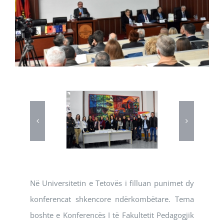
Në Universitetin e Tetovës i filluan punimet dy
konferencat shkencore ndërkombëtare. Tema
boshte e Konferencës I të Fakultetit Pedagogjik