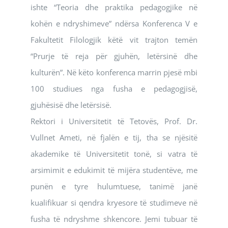
ishte “Teoria dhe praktika pedagogjike në
kohën e ndryshimeve” ndërsa Konferenca V e
Fakultetit Filologjik këtë vit trajton temën
“Prurje të reja për gjuhën, letërsinë dhe
kulturën”. Në këto konferenca marrin pjesë mbi
100 studiues nga fusha e pedagogjisë,
gjuhësisë dhe letërsisë.
Rektori i Universitetit të Tetovës, Prof. Dr.
Vullnet Ameti, në fjalën e tij, tha se njësitë
akademike të Universitetit tonë, si vatra të
arsimimit e edukimit të mijëra studentëve, me
punën e tyre hulumtuese, tanimë janë
kualifikuar si qendra kryesore të studimeve në
fusha të ndryshme shkencore. Jemi tubuar të