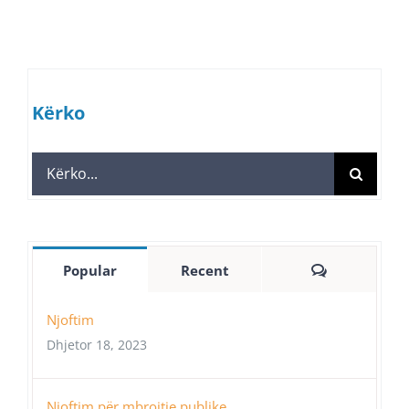
Kërko
Search
for:
Comments
Popular
Recent
Njoftim
Dhjetor 18, 2023
Njoftim për mbrojtje publike