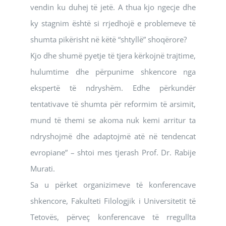
vendin ku duhej të jetë. A thua kjo ngecje dhe
ky stagnim është si rrjedhojë e problemeve të
shumta pikërisht në këtë “shtyllë” shoqërore?
Kjo dhe shumë pyetje të tjera kërkojnë trajtime,
hulumtime dhe përpunime shkencore nga
ekspertë të ndryshëm. Edhe përkundër
tentativave të shumta për reformim të arsimit,
mund të themi se akoma nuk kemi arritur ta
ndryshojmë dhe adaptojmë atë në tendencat
evropiane” – shtoi mes tjerash Prof. Dr. Rabije
Murati.
Sa u përket organizimeve të konferencave
shkencore, Fakulteti Filologjik i Universitetit të
Tetovës, përveç konferencave të rregullta