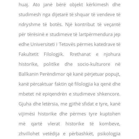
huaj. Ato janë bërë objekt kërkimesh dhe
studimesh nga dijetarë të shquar të vendeve të
ndryshme të botës. Një kontribut të veçantë
për tërësinë e studimeve të lartpërmendura jep
edhe Universiteti i Tetovës përmes katedrave të
Fakultetit Filologjik. Rrethanat e njohura
historike, politike dhe socio-kulturore në
Ballkanin Perëndimor që kanë përjetuar popujt,
kanë përcaktuar faktin që filologjia ka qenë dhe
mbetet në epiqendrën e studimeve shkencore.
Gjuha dhe letërsia, me gjithë sfidat e tyre, kanë
vijimësi historike dhe përmes tyre kuptohen
më qartë vlerat historike të kombeve,
zhvillohet vetëdija e përbashkët, psikologjia