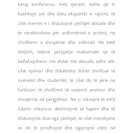
kësaj konference, mes tjerash, është që t’i
bashkojë sot dhe këtu ekspertët e rajonit, të
cilët merren e i diskutojnë çështjet aktuale dhe
të rëndësishme për ardhmërinë e arsimit, në
zhvillimin e shoqërisë dhe individit. Në këtë
drejtim, bëjmë përpjekje maksimale që të
ballafaqohemi me sfidat më aktuale, edhe atë:
cilat njohuri dhe shkathtësi duhet zhvilluar te
nxënësit dhe studentët, të cilat do të jenë në
funksion të zhvillimit të sistemit arsimor dhe
shoqërisë në përgjithësi. Ne si nikoqirë të këtij
tubimi shkencor dëshirojmë të hapim dhe të
diskutojmë disa nga çështjet, të cilat mendojmë
se do të prodhojnë dhe sigurojnë cilësi në