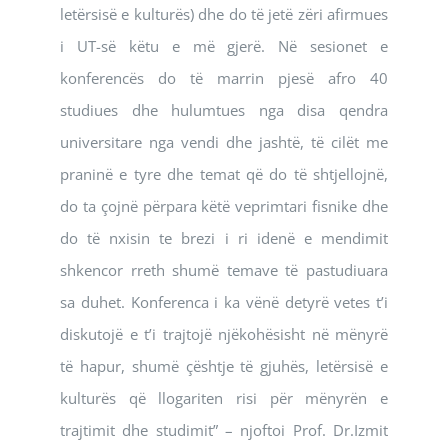
letërsisë e kulturës) dhe do të jetë zëri afirmues
i UT-së këtu e më gjerë. Në sesionet e
konferencës do të marrin pjesë afro 40
studiues dhe hulumtues nga disa qendra
universitare nga vendi dhe jashtë, të cilët me
praninë e tyre dhe temat që do të shtjellojnë,
do ta çojnë përpara këtë veprimtari fisnike dhe
do të nxisin te brezi i ri idenë e mendimit
shkencor rreth shumë temave të pastudiuara
sa duhet. Konferenca i ka vënë detyrë vetes t’i
diskutojë e t’i trajtojë njëkohësisht në mënyrë
të hapur, shumë çështje të gjuhës, letërsisë e
kulturës që llogariten risi për mënyrën e
trajtimit dhe studimit” – njoftoi Prof. Dr.Izmit