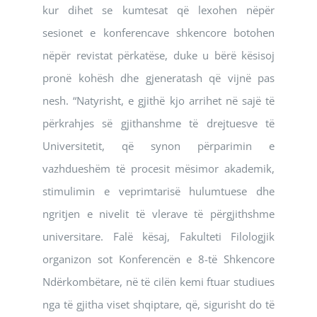
kur dihet se kumtesat që lexohen nëpër
sesionet e konferencave shkencore botohen
nëpër revistat përkatëse, duke u bërë kësisoj
pronë kohësh dhe gjeneratash që vijnë pas
nesh. “Natyrisht, e gjithë kjo arrihet në sajë të
përkrahjes së gjithanshme të drejtuesve të
Universitetit, që synon përparimin e
vazhdueshëm të procesit mësimor akademik,
stimulimin e veprimtarisë hulumtuese dhe
ngritjen e nivelit të vlerave të përgjithshme
universitare. Falë kësaj, Fakulteti Filologjik
organizon sot Konferencën e 8-të Shkencore
Ndërkombëtare, në të cilën kemi ftuar studiues
nga të gjitha viset shqiptare, që, sigurisht do të