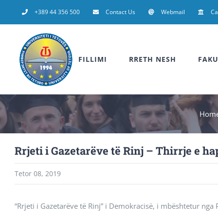
Skip
+389 44 356 500
Contact Us
Webmail
C
to
content
FILLIMI
RRETH NESH
FAKU
Hom
Rrjeti i Gazetarëve të Rinj – Thirrje e h
Tetor 08, 2019
“Rrjeti i Gazetarëve të Rinj” i Demokracisë, i mbështetur n