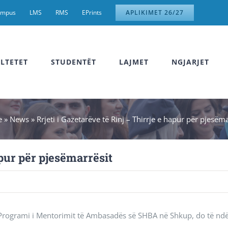
ampus
LMS
RMS
EPrints
APLIKIMET 26/27
LTETET
STUDENTËT
LAJMET
NGJARJET
e
»
News
»
Rrjeti i Gazetarëve të Rinj – Thirrje e hapur për pjesëma
apur për pjesëmarrësit
ga Programi i Mentorimit të Ambasadës së SHBA në Shkup, do të ndë