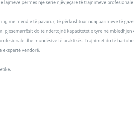
 e lajmeve përmes një serie njëvjeçare të trajnimeve profesionale
 rinj, me mendje të pavarur, të përkushtuar ndaj parimeve të gaze
m, pjesëmarrësit do të ndërtojnë kapacitetet e tyre në mbledhjen
 profesionale dhe mundësive të praktikës. Trajnimet do të hartoh
 ekspertë vendorë.
etike.