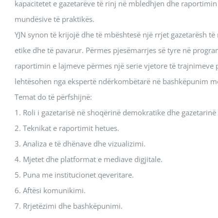
kapacitetet e gazetarëve të rinj në mbledhjen dhe raportimin
mundësive të praktikës.
YJN synon të krijojë dhe të mbështesë një rrjet gazetarësh të
etike dhe të pavarur. Përmes pjesëmarrjes së tyre në progra
raportimin e lajmeve përmes një serie vjetore të trajnimeve
lehtësohen nga ekspertë ndërkombëtarë në bashkëpunim me
Temat do të përfshijnë:
1. Roli i gazetarisë në shoqërinë demokratike dhe gazetarinë 
2. Teknikat e raportimit hetues.
3. Analiza e të dhënave dhe vizualizimi.
4. Mjetet dhe platformat e mediave digjitale.
5. Puna me institucionet qeveritare.
6. Aftësi komunikimi.
7. Rrjetëzimi dhe bashkëpunimi.