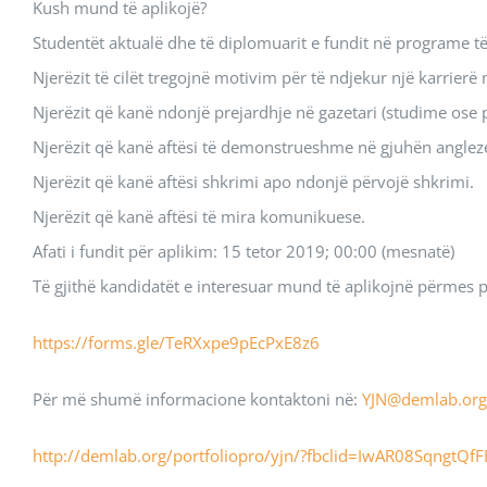
Kush mund të aplikojë?
Studentët aktualë dhe të diplomuarit e fundit në programe 
Njerëzit të cilët tregojnë motivim për të ndjekur një karrierë 
Njerëzit që kanë ndonjë prejardhje në gazetari (studime ose 
Njerëzit që kanë aftësi të demonstrueshme në gjuhën anglez
Njerëzit që kanë aftësi shkrimi apo ndonjë përvojë shkrimi.
Njerëzit që kanë aftësi të mira komunikuese.
Afati i fundit për aplikim: 15 tetor 2019; 00:00 (mesnatë)
Të gjithë kandidatët e interesuar mund të aplikojnë përmes plo
https://forms.gle/TeRXxpe9pEcPxE8z6
Për më shumë informacione kontaktoni në:
YJN@demlab.org
http://demlab.org/portfoliopro/yjn/?fbclid=IwAR08Sqn