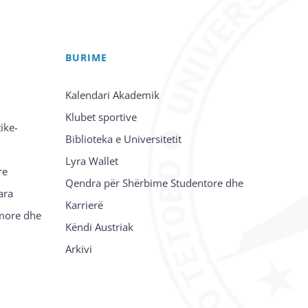
BURIME
Kalendari Akademik
Klubet sportive
ike-
Biblioteka e Universitetit
Lyra Wallet
re
Qendra për Shërbime Studentore dhe
ara
Karrierë
imore dhe
Këndi Austriak
Arkivi