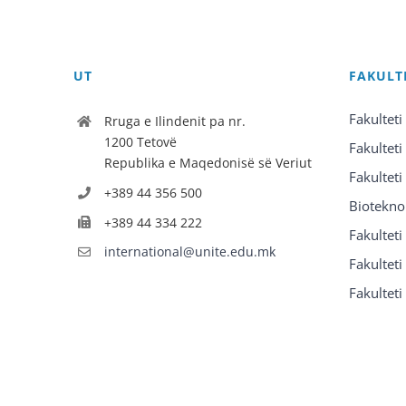
UT
FAKULT
Fakulteti
Rruga e Ilindenit pa nr.
1200 Tetovë
Fakulteti
Republika e Maqedonisë së Veriut
Fakulteti
+389 44 356 500
Biotekno
+389 44 334 222
Fakultet
international@unite.edu.mk
Fakulteti 
Fakulteti