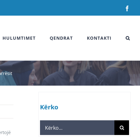
Fac
HULUMTIMET
QENDRAT
KONTAKTI
rrësit
Kërko
Search
rtojë
for: