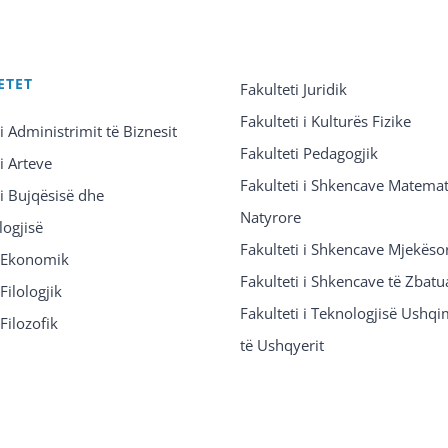
ETET
Fakulteti Juridik
Fakulteti i Kulturës Fizike
 i Administrimit të Biznesit
Fakulteti Pedagogjik
 i Arteve
Fakulteti i Shkencave Matemat
 i Bujqësisë dhe
Natyrore
logjisë
Fakulteti i Shkencave Mjekëso
i Ekonomik
Fakulteti i Shkencave të Zbatu
Filologjik
Fakulteti i Teknologjisë Ushq
 Filozofik
të Ushqyerit