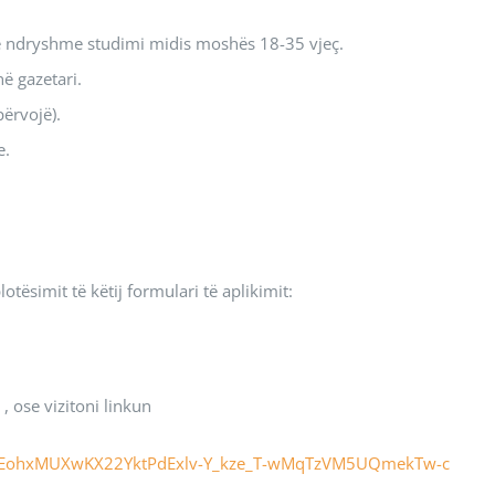
të ndryshme studimi midis moshës 18-35 vjeç.
në gazetari.
përvojë).
e.
tësimit të këtij formulari të aplikimit:
, ose vizitoni linkun
gtQfFEohxMUXwKX22YktPdExlv-Y_kze_T-wMqTzVM5UQmekTw-c