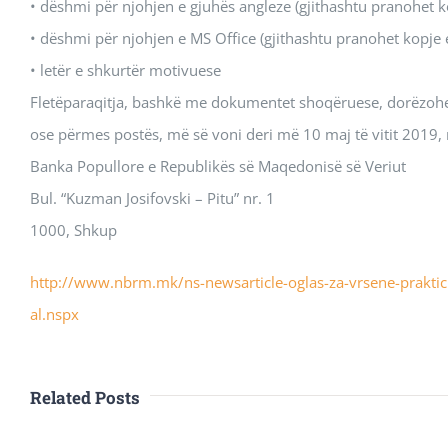
• dëshmi për njohjen e gjuhës angleze (gjithashtu pranohet k
• dëshmi për njohjen e MS Office (gjithashtu pranohet kopje e
• letër e shkurtër motivuese
Fletëparaqitja, bashkë me dokumentet shoqëruese, dorëzohet
ose përmes postës, më së voni deri më 10 maj të vitit 2019
Banka Popullore e Republikës së Maqedonisë së Veriut
Bul. “Kuzman Josifovski – Pitu” nr. 1
1000, Shkup
http://www.nbrm.mk/ns-newsarticle-oglas-za-vrsene-prakti
al.nspx
Related Posts