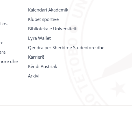
Kalendari Akademik
Klubet sportive
ike-
Biblioteka e Universitetit
Lyra Wallet
re
Qendra për Shërbime Studentore dhe
ara
Karrierë
imore dhe
Këndi Austriak
Arkivi