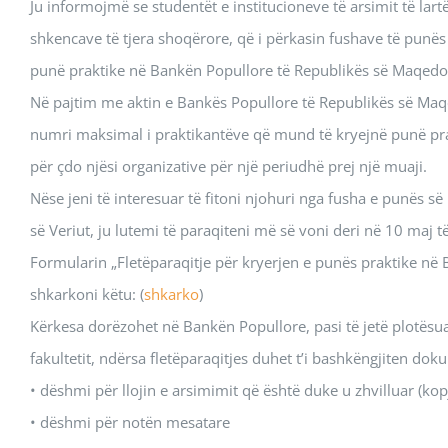
Ju informojmë se studentët e institucioneve të arsimit të la
shkencave të tjera shoqërore, që i përkasin fushave të punës
punë praktike në Bankën Popullore të Republikës së Maqedonisë
Në pajtim me aktin e Bankës Popullore të Republikës së Maqed
numri maksimal i praktikantëve që mund të kryejnë punë prak
për çdo njësi organizative për një periudhë prej një muaji.
Nëse jeni të interesuar të fitoni njohuri nga fusha e punës 
së Veriut, ju lutemi të paraqiteni më së voni deri në 10 maj t
Formularin „Fletëparaqitje për kryerjen e punës praktike në
shkarkoni këtu: (
shkarko
)
Kërkesa dorëzohet në Bankën Popullore, pasi të jetë plotësua
fakultetit, ndërsa fletëparaqitjes duhet t’i bashkëngjiten dok
• dëshmi për llojin e arsimimit që është duke u zhvilluar (kop
• dëshmi për notën mesatare