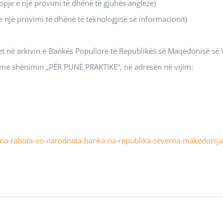
opje e një provimi të dhënë të gjuhës angleze)
 një provimi të dhënë të teknologjisë së informacionit)
 në arkivin e Bankës Popullore të Republikës së Maqedonisë së 
, me shënimin „PËR PUNË PRAKTIKE“, në adresën në vijim:
cna-rabota-vo-narodnata-banka-na-republika-severna-makedonija