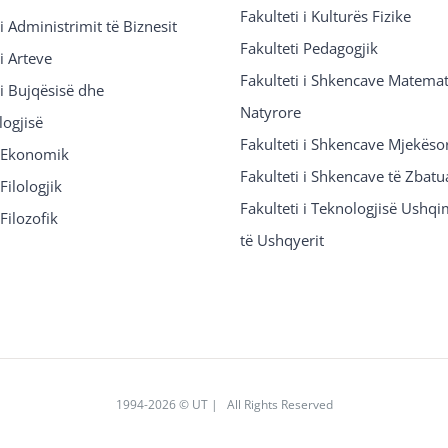
Fakulteti i Kulturës Fizike
 i Administrimit të Biznesit
Fakulteti Pedagogjik
 i Arteve
Fakulteti i Shkencave Matemat
 i Bujqësisë dhe
Natyrore
logjisë
Fakulteti i Shkencave Mjekëso
i Ekonomik
Fakulteti i Shkencave të Zbatu
Filologjik
Fakulteti i Teknologjisë Ushq
 Filozofik
të Ushqyerit
1994
-2026 © UT | All Rights Reserved