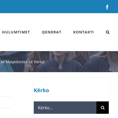
Fac
HULUMTIMET
QENDRAT
KONTAKTI
 së Maqedonisë së Veriut
Kërko
Search
for: