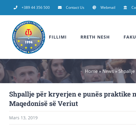
Skip
+389 44 356 500
Contact Us
Webmail
C
to
content
FILLIMI
RRETH NESH
FAKU
Home
»
News
»
Shpallje
Shpallje për kryerjen e punës praktike 
Maqedonisë së Veriut
Mars 13, 2019