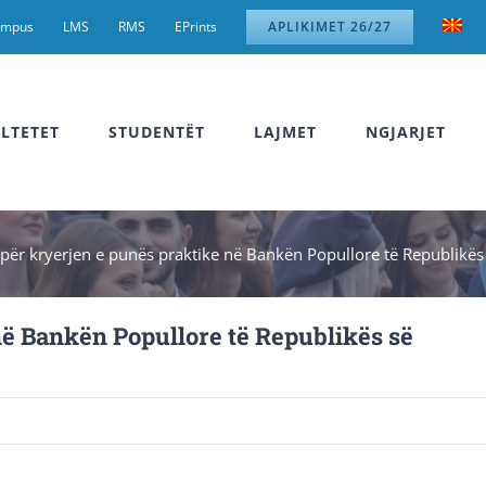
ampus
LMS
RMS
EPrints
APLIKIMET 26/27
LTETET
STUDENTËT
LAJMET
NGJARJET
 për kryerjen e punës praktike në Bankën Popullore të Republikës
në Bankën Popullore të Republikës së