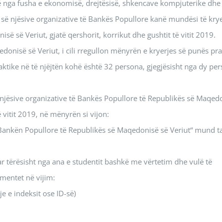
rtë nga fusha e ekonomisë, drejtësisë, shkencave kompjuterike dhe
 së njësive organizative të Bankës Popullore kanë mundësi të kry
 së Veriut, gjatë qershorit, korrikut dhe gushtit të vitit 2019.
onisë së Veriut, i cili rregullon mënyrën e kryerjes së punës pra
tike në të njëjtën kohë është 32 persona, gjegjësisht nga dy pe
së njësive organizative të Bankës Popullore të Republikës së Maqed
ë vitit 2019, në mënyrën si vijon:
 Bankën Popullore të Republikës së Maqedonisë së Veriut“ mund t
r tërësisht nga ana e studentit bashkë me vërtetim dhe vulë të
umentet në vijim:
je e indeksit ose ID-së)