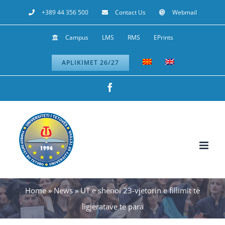
Skip
+389 44 356 500
Contact Us
Webmail
to
Campus
LMS
RMS
EPrints
content
APLIKIMET 26/27
Facebook
Home
»
News
»
UT e shënoi 23-vjetorin e fillimit të
ligjëratave të para