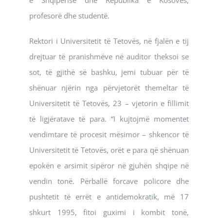
e Shqipërisë dhe Republika e Kosovës,
profesorë dhe studentë.
Rektori i Universitetit të Tetovës, në fjalën e tij
drejtuar të pranishmëve në auditor theksoi se
sot, të gjithë së bashku, jemi tubuar për të
shënuar njërin nga përvjetorët themeltar të
Universitetit të Tetovës, 23 – vjetorin e fillimit
të ligjëratave të para. “I kujtojmë momentet
vendimtare të procesit mësimor – shkencor të
Universitetit të Tetovës, orët e para që shënuan
epokën e arsimit sipëror në gjuhën shqipe në
vendin tonë. Përballë forcave policore dhe
pushtetit të errët e antidemokratik, më 17
shkurt 1995, fitoi guximi i kombit tonë,