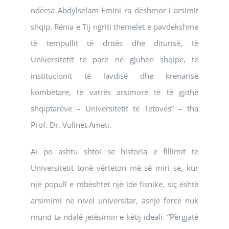
ndërsa Abdylselam Emini ra dëshmor i arsimit
shqip. Rënia e Tij ngriti themelet e pavdekshme
të tempullit të dritës dhe diturisë, të
Universitetit të parë në gjuhën shqipe, të
institucionit të lavdisë dhe krenarisë
kombëtare, të vatrës arsimore të të gjithë
shqiptarëve – Universitetit të Tetovës” – tha
Prof. Dr. Vullnet Ameti.
Ai po ashtu shtoi se historia e fillimit të
Universitetit tonë vërteton më së miri se, kur
një popull e mbështet një ide fisnike, siç është
arsimimi në nivel universitar, asnjë forcë nuk
mund ta ndalë jetësimin e këtij ideali. “Përgjatë