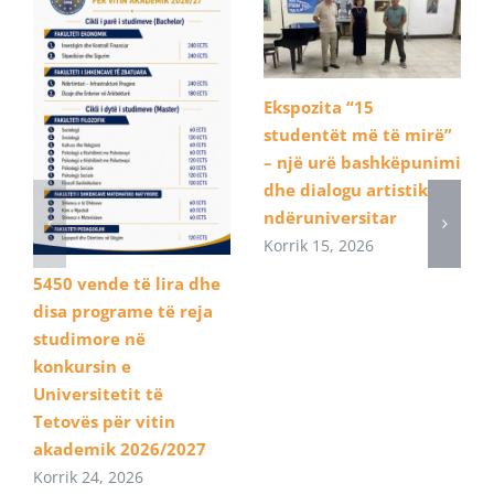
Ekspozita “15
studentët më të mirë”
– një urë bashkëpunimi
dhe dialogu artistik
ndëruniversitar
Korrik 15, 2026
5450 vende të lira dhe
disa programe të reja
studimore në
konkursin e
Universitetit të
Tetovës për vitin
akademik 2026/2027
Korrik 24, 2026