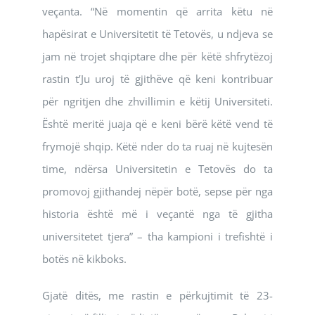
veçanta. “Në momentin që arrita këtu në
hapësirat e Universitetit të Tetovës, u ndjeva se
jam në trojet shqiptare dhe për këtë shfrytëzoj
rastin t’Ju uroj të gjithëve që keni kontribuar
për ngritjen dhe zhvillimin e këtij Universiteti.
Është meritë juaja që e keni bërë këtë vend të
frymojë shqip. Këtë nder do ta ruaj në kujtesën
time, ndërsa Universitetin e Tetovës do ta
promovoj gjithandej nëpër botë, sepse për nga
historia është më i veçantë nga të gjitha
universitetet tjera” – tha kampioni i trefishtë i
botës në kikboks.
Gjatë ditës, me rastin e përkujtimit të 23-