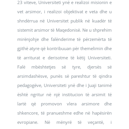
23 viteve, Universiteti ynë e realizoi misionin e
vet arsimor, i realizoi objektivat e veta dhe u
shndërrua në Universitet publik në kuadër të
sistemit arsimor të Maqedonisë. Ne u shprehim
mirënjohje dhe falënderime të përzemërta të
gjithë atyre që kontribuuan për themelimin dhe
të arriturat e derisotme të këtij Universiteti.
Falë mbështetjes së tyre, djersës së
arsimdashësve, punës së pareshtur të qindra
pedagogëve, Universiteti ynë dhe i Juaji tanimë
është ngritur në një institucion të arsimit të
lartë që promovon vlera arsimore dhe
shkencore, të pranueshme edhe në hapësirën
evropiane. Në mënyrë të veçantë, i