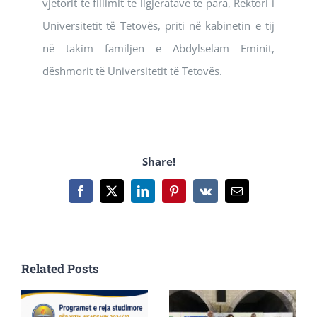
vjetorit të fillimit të ligjëratave të para, Rektori i
Universitetit të Tetovës, priti në kabinetin e tij
në takim familjen e Abdylselam Eminit,
dëshmorit të Universitetit të Tetovës.
Share!
Facebook
X
LinkedIn
Pinterest
Vk
Email
Related Posts