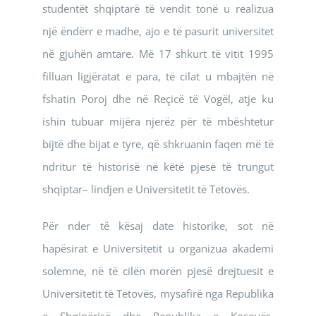
studentët shqiptarë të vendit tonë u realizua
një ëndërr e madhe, ajo e të pasurit universitet
në gjuhën amtare. Më 17 shkurt të vitit 1995
filluan ligjëratat e para, të cilat u mbajtën në
fshatin Poroj dhe në Reçicë të Vogël, atje ku
ishin tubuar mijëra njerëz për të mbështetur
bijtë dhe bijat e tyre, që shkruanin faqen më të
ndritur të historisë në këtë pjesë të trungut
shqiptar– lindjen e Universitetit të Tetovës.
Për nder të kësaj date historike, sot në
hapësirat e Universitetit u organizua akademi
solemne, në të cilën morën pjesë drejtuesit e
Universitetit të Tetovës, mysafirë nga Republika