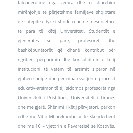
falënderojmë nga zemra dhe u shprehim
mirënjohje të përjetshme familjeve shqiptare
që shtëpitë e tyre i shndërruan në mësonjëtore
të para të këtij Universiteti. Studentët e
gjeneratës së parë, profesorët dhe
bashkëpunëtorët që dhanë kontribut për
ngritjen, përparimin dhe konsolidimin e këtij
institucioni të vetëm të arsimit sipëror në
gjuhën shqipe dhe për mbarëvajtjen e procesit
edukativ-arsimor të tij, sidomos profesorët nga
Universiteti i Prishtinës, Universiteti i Tiranës
dhe më gjerë. Shënimi i këtij përvjetori, përkon
edhe me Vitin Mbarëkombëtar të Skënderbeut
dhe me 10 – vjetorin e Pavarësisë së Kosovës.