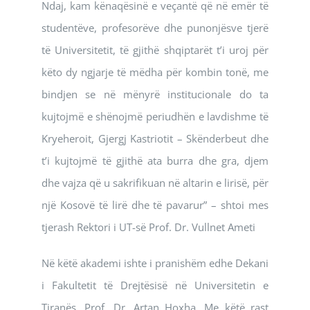
Ndaj, kam kënaqësinë e veçantë që në emër të
studentëve, profesorëve dhe punonjësve tjerë
të Universitetit, të gjithë shqiptarët t’i uroj për
këto dy ngjarje të mëdha për kombin tonë, me
bindjen se në mënyrë institucionale do ta
kujtojmë e shënojmë periudhën e lavdishme të
Kryeheroit, Gjergj Kastriotit – Skënderbeut dhe
t’i kujtojmë të gjithë ata burra dhe gra, djem
dhe vajza që u sakrifikuan në altarin e lirisë, për
një Kosovë të lirë dhe të pavarur” – shtoi mes
tjerash Rektori i UT-së Prof. Dr. Vullnet Ameti
Në këtë akademi ishte i pranishëm edhe Dekani
i Fakultetit të Drejtësisë në Universitetin e
Tiranës, Prof. Dr. Artan Hoxha. Me këtë rast