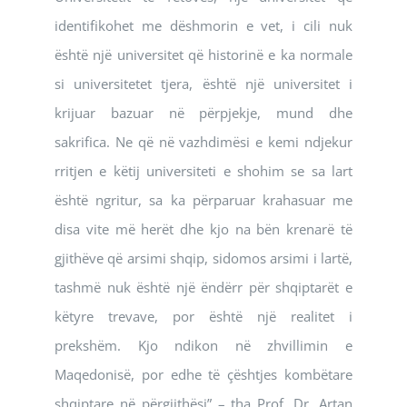
identifikohet me dëshmorin e vet, i cili nuk
është një universitet që historinë e ka normale
si universitetet tjera, është një universitet i
krijuar bazuar në përpjekje, mund dhe
sakrifica. Ne që në vazhdimësi e kemi ndjekur
rritjen e këtij universiteti e shohim se sa lart
është ngritur, sa ka përparuar krahasuar me
disa vite më herët dhe kjo na bën krenarë të
gjithëve që arsimi shqip, sidomos arsimi i lartë,
tashmë nuk është një ëndërr për shqiptarët e
këtyre trevave, por është një realitet i
prekshëm. Kjo ndikon në zhvillimin e
Maqedonisë, por edhe të çështjes kombëtare
shqiptare në përgjithësi” – tha Prof. Dr. Artan