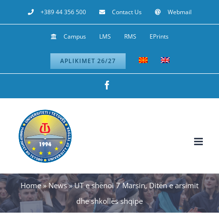
Skip
+389 44 356 500
Contact Us
Webmail
to
Campus
LMS
RMS
EPrints
content
APLIKIMET 26/27
Facebook
Home
»
News
»
UT e shënoi 7 Marsin, Ditën e arsimit
dhe shkollës shqipe