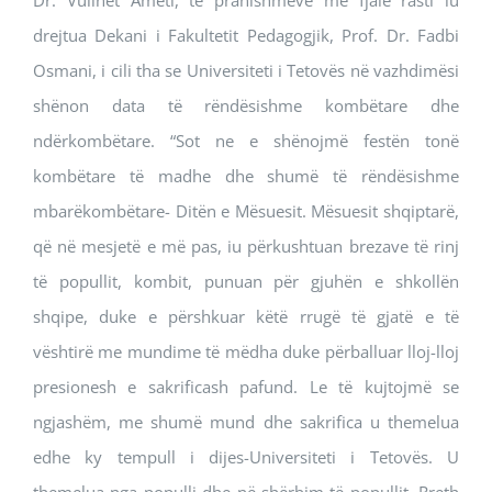
Dr. Vullnet Ameti, të pranishmëve me fjalë rasti iu
drejtua Dekani i Fakultetit Pedagogjik, Prof. Dr. Fadbi
Osmani, i cili tha se Universiteti i Tetovës në vazhdimësi
shënon data të rëndësishme kombëtare dhe
ndërkombëtare. “Sot ne e shënojmë festën tonë
kombëtare të madhe dhe shumë të rëndësishme
mbarëkombëtare- Ditën e Mësuesit. Mësuesit shqiptarë,
që në mesjetë e më pas, iu përkushtuan brezave të rinj
të popullit, kombit, punuan për gjuhën e shkollën
shqipe, duke e përshkuar këtë rrugë të gjatë e të
vështirë me mundime të mëdha duke përballuar lloj-lloj
presionesh e sakrificash pafund. Le të kujtojmë se
ngjashëm, me shumë mund dhe sakrifica u themelua
edhe ky tempull i dijes-Universiteti i Tetovës. U