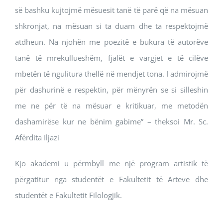
së bashku kujtojmë mësuesit tanë të parë që na mësuan
shkronjat, na mësuan si ta duam dhe ta respektojmë
atdheun. Na njohën me poezitë e bukura të autorëve
tanë të mrekullueshëm, fjalët e vargjet e të cilëve
mbetën të ngulitura thellë në mendjet tona. I admirojmë
për dashurinë e respektin, për mënyrën se si silleshin
me ne për të na mësuar e kritikuar, me metodën
dashamirëse kur ne bënim gabime” – theksoi Mr. Sc.
Afërdita Iljazi
Kjo akademi u përmbyll me një program artistik të
përgatitur nga studentët e Fakultetit të Arteve dhe
studentët e Fakultetit Filologjik.