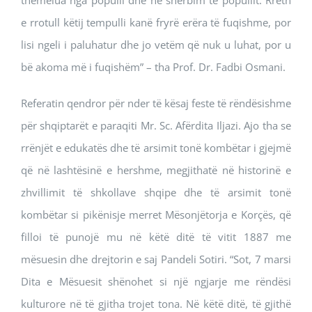
themelua nga populli dhe në shërbim të popullit. Rreth
e rrotull këtij tempulli kanë fryrë erëra të fuqishme, por
lisi ngeli i paluhatur dhe jo vetëm që nuk u luhat, por u
bë akoma më i fuqishëm” – tha Prof. Dr. Fadbi Osmani.
Referatin qendror për nder të kësaj feste të rëndësishme
për shqiptarët e paraqiti Mr. Sc. Afërdita Iljazi. Ajo tha se
rrënjët e edukatës dhe të arsimit tonë kombëtar i gjejmë
që në lashtësinë e hershme, megjithatë në historinë e
zhvillimit të shkollave shqipe dhe të arsimit tonë
kombëtar si pikënisje merret Mësonjëtorja e Korçës, që
filloi të punojë mu në këtë ditë të vitit 1887 me
mësuesin dhe drejtorin e saj Pandeli Sotiri. “Sot, 7 marsi
Dita e Mësuesit shënohet si një ngjarje me rëndësi
kulturore në të gjitha trojet tona. Në këtë ditë, të gjithë