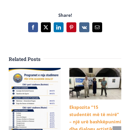
Share!
Facebook
X
LinkedIn
Pinterest
Vk
Email
Related Posts
Ekspozita “15
studentët më të mirë”
– një urë bashkëpunimi
dhe dialogu artistik