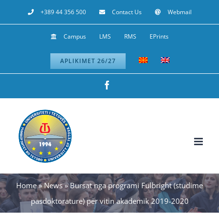
Skip
+389 44 356 500
Contact Us
Webmail
to
Campus
LMS
RMS
EPrints
content
APLIKIMET 26/27
Facebook
Home
»
News
»
Bursat nga programi Fulbright (studime
pasdoktorature) për vitin akademik 2019-2020