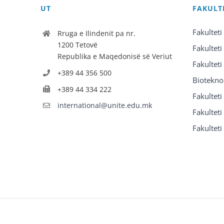
UT
FAKULT
Fakulteti
Rruga e Ilindenit pa nr.
1200 Tetovë
Fakulteti
Republika e Maqedonisë së Veriut
Fakulteti
+389 44 356 500
Biotekno
+389 44 334 222
Fakultet
international@unite.edu.mk
Fakulteti 
Fakulteti