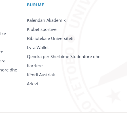
BURIME
Kalendari Akademik
Klubet sportive
ike-
Biblioteka e Universitetit
Lyra Wallet
re
Qendra për Shërbime Studentore dhe
ara
Karrierë
imore dhe
Këndi Austriak
Arkivi