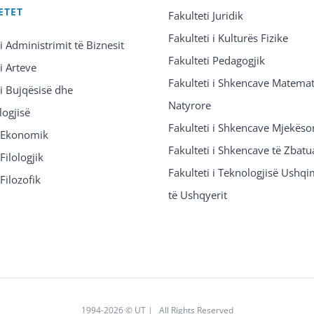
ETET
Fakulteti Juridik
Fakulteti i Kulturës Fizike
 i Administrimit të Biznesit
Fakulteti Pedagogjik
 i Arteve
Fakulteti i Shkencave Matemat
 i Bujqësisë dhe
Natyrore
logjisë
Fakulteti i Shkencave Mjekëso
i Ekonomik
Fakulteti i Shkencave të Zbatu
Filologjik
Fakulteti i Teknologjisë Ushq
 Filozofik
të Ushqyerit
1994
-2026 © UT | All Rights Reserved