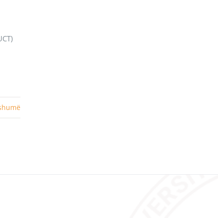
UCT)
 shumë