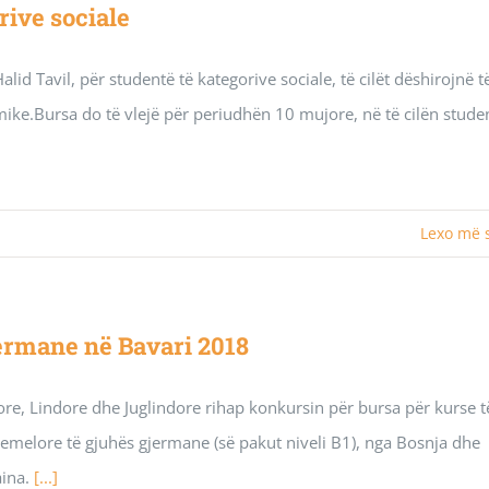
rive sociale
d Tavil, për studentë të kategorive sociale, të cilët dëshirojnë t
omike.Bursa do të vlejë për periudhën 10 mujore, në të cilën stude
Lexo më
ermane në Bavari 2018
, Lindore dhe Juglindore rihap konkursin për bursa për kurse t
melore të gjuhës gjermane (së pakut niveli B1), nga Bosnja dhe
aina.
[...]