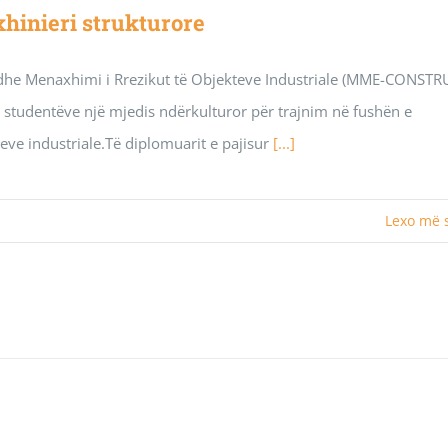
hinieri strukturore
e dhe Menaxhimi i Rrezikut të Objekteve Industriale (MME-CONSTR
studentëve një mjedis ndërkulturor për trajnim në fushën e
eve industriale.Të diplomuarit e pajisur
[...]
Lexo më