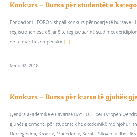
Konkurs – Bursa për studentët e katego
Fondacioni LEORON shpall konkurs për ndarje të bursave - Hali
regjistrohen ose që janë të regjistruar në studimet deridipl
do të marrin kompensim
[...]
Mars 02, 2018
Konkurs – Bursa për kurse të gjuhës gj
Qendra akademike e Bavarisë BAYHOST për Evropën Qendrore
gjuhës gjermane, për studentë dhe akademikë me njohuri the
Hercegovina, Kroacia, Maqedonia, Serbia, Sllovenia dhe Ukr