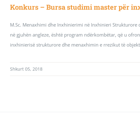
Konkurs – Bursa studimi master për inx
M.Sc. Menaxhimi dhe Inxhinierimi në Inxhinieri Strukturor
në gjuhën angleze, është program ndërkombëtar, që u ofron 
inxhinierisë strukturore dhe menaxhimin e rrezikut të objekt
Shkurt 05, 2018