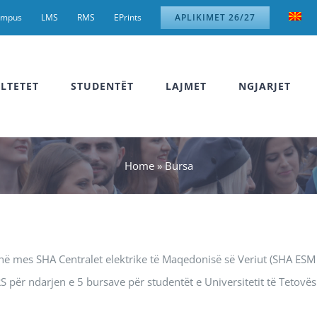
ampus
LMS
RMS
EPrints
APLIKIMET 26/27
LTETET
STUDENTËT
LAJMET
NGJARJET
Home
»
Bursa
 mes SHA Centralet elektrike të Maqedonisë së Veriut (SHA ESM
 për ndarjen e 5 bursave për studentët e Universitetit të Tetovës