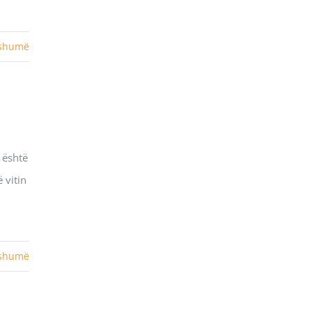
 shumë
 është
 vitin
 shumë