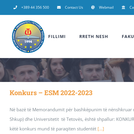
Skip
+389 44 356 500
Contact Us
Webmail
C
to
content
FILLIMI
RRETH NESH
FAKU
Konkurs – ESM 2022-2023
Në bazë të Memorandumit për bashkëpunim të nënshkruar në
Shkup) dhe Universitetit të Tetovës, është shpallur: KONKURS
këtë konkurs mund të paraqiten studentët
[...]