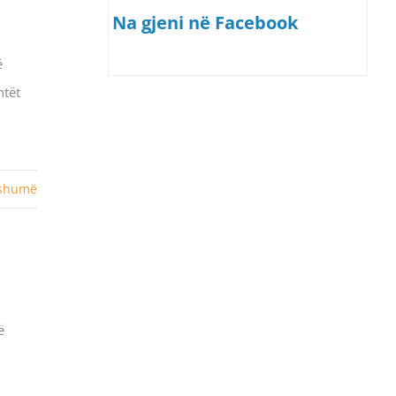
Na gjeni në Facebook
ë
ntët
 shumë
ë