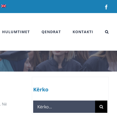
Fac
HULUMTIMET
QENDRAT
KONTAKTI
Kërko
. Në
Search
for: