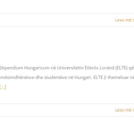
Lexo më
Stipendium Hungaricum në Universitetin Eötvös Loránd (ELTE) që
e mësimdhënësve dhe studentëve në Hungari. ELTE (i themeluar në
[...]
Lexo më