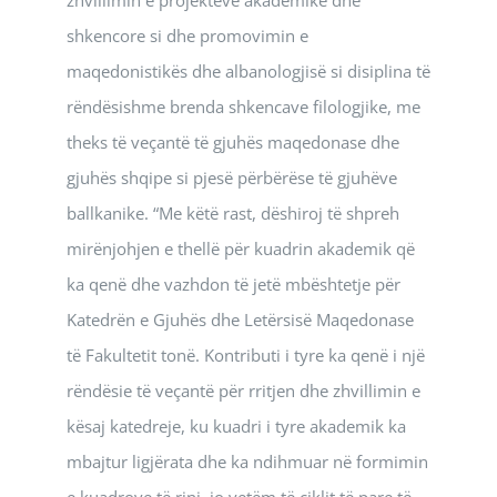
zhvillimin e projekteve akademike dhe
shkencore si dhe promovimin e
maqedonistikës dhe albanologjisë si disiplina të
rëndësishme brenda shkencave filologjike, me
theks të veçantë të gjuhës maqedonase dhe
gjuhës shqipe si pjesë përbërëse të gjuhëve
ballkanike. “Me këtë rast, dëshiroj të shpreh
mirënjohjen e thellë për kuadrin akademik që
ka qenë dhe vazhdon të jetë mbështetje për
Katedrën e Gjuhës dhe Letërsisë Maqedonase
të Fakultetit tonë. Kontributi i tyre ka qenë i një
rëndësie të veçantë për rritjen dhe zhvillimin e
kësaj katedreje, ku kuadri i tyre akademik ka
mbajtur ligjërata dhe ka ndihmuar në formimin