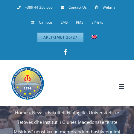
Skip
+389 44 356 500
Contact Us
Webmail
to
Campus
LMS
RMS
EPrints
content
APLIKIMET 26/27
Facebook
Home
»
News
»
Fakulteti Filologjik i Universitetit të
Tetovës dhe Instituti i Gjuhës Maqedonase “Krste
Misirkov” nënshkruan memorandum bashkëpunimi