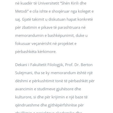
në kuadër të Universitetit “Shën Kirili dhe
Metodi” e cila ishte e shoqëruar nga koleget e
saj. Gjatë takimit u diskutuan hapat konkretë
për zbatimin e pikave të parashtruara në
memorandumin e bashkëpunimit, duke u
fokusuar veçanërisht në projektet e
përbashkëta kërkimore.
Dekani i Fakultetit Filologjik, Prof. Dr. Berton
Sulejmani, tha se ky memorandum është një
dëshmi e përkushtimit tonë të përbashkët për
avancimin e studimeve gjuhësore dhe
kulturore, si dhe për krijimin e një baze të
qëndrueshme dhe gjithëpërfshirëse për