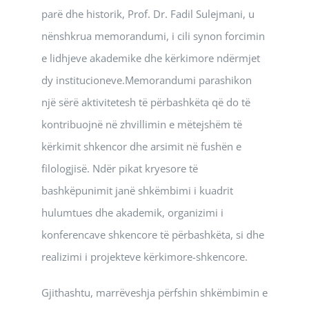
parë dhe historik, Prof. Dr. Fadil Sulejmani, u
nënshkrua memorandumi, i cili synon forcimin
e lidhjeve akademike dhe kërkimore ndërmjet
dy institucioneve.Memorandumi parashikon
një sërë aktivitetesh të përbashkëta që do të
kontribuojnë në zhvillimin e mëtejshëm të
kërkimit shkencor dhe arsimit në fushën e
filologjisë. Ndër pikat kryesore të
bashkëpunimit janë shkëmbimi i kuadrit
hulumtues dhe akademik, organizimi i
konferencave shkencore të përbashkëta, si dhe
realizimi i projekteve kërkimore-shkencore.
Gjithashtu, marrëveshja përfshin shkëmbimin e