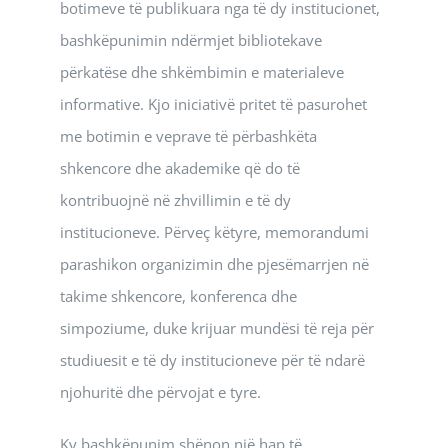
botimeve të publikuara nga të dy institucionet,
bashkëpunimin ndërmjet bibliotekave
përkatëse dhe shkëmbimin e materialeve
informative. Kjo iniciativë pritet të pasurohet
me botimin e veprave të përbashkëta
shkencore dhe akademike që do të
kontribuojnë në zhvillimin e të dy
institucioneve. Përveç këtyre, memorandumi
parashikon organizimin dhe pjesëmarrjen në
takime shkencore, konferenca dhe
simpoziume, duke krijuar mundësi të reja për
studiuesit e të dy institucioneve për të ndarë
njohuritë dhe përvojat e tyre.
Ky bashkëpunim shënon një hap të