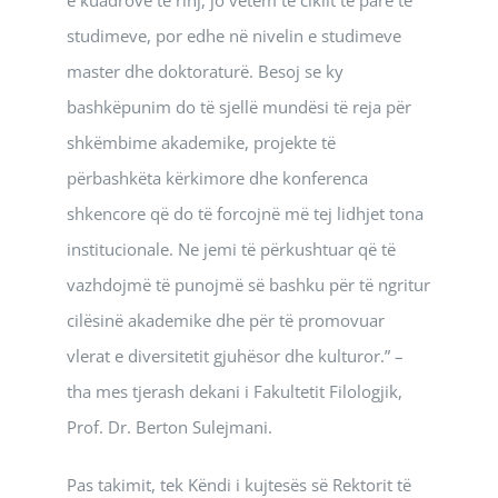
e kuadrove të rinj, jo vetëm të ciklit të pare të
studimeve, por edhe në nivelin e studimeve
master dhe doktoraturë. Besoj se ky
bashkëpunim do të sjellë mundësi të reja për
shkëmbime akademike, projekte të
përbashkëta kërkimore dhe konferenca
shkencore që do të forcojnë më tej lidhjet tona
institucionale. Ne jemi të përkushtuar që të
vazhdojmë të punojmë së bashku për të ngritur
cilësinë akademike dhe për të promovuar
vlerat e diversitetit gjuhësor dhe kulturor.” –
tha mes tjerash dekani i Fakultetit Filologjik,
Prof. Dr. Berton Sulejmani.
Pas takimit, tek Këndi i kujtesës së Rektorit të