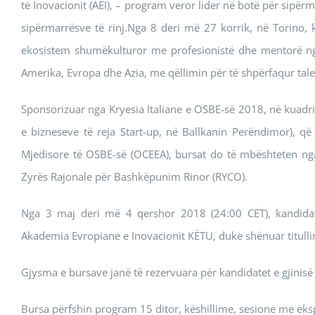
të Inovacionit (AEI), – program veror lider në botë për sipër
sipërmarrësve të rinj.Nga 8 deri më 27 korrik, në Torino,
ekosistem shumëkulturor me profesionistë dhe mentorë nga
Amerika, Evropa dhe Azia, me qëllimin për të shpërfaqur tale
Sponsorizuar nga Kryesia Italiane e OSBE-së 2018, në kuadr
e bizneseve të reja Start-up, në Ballkanin Perëndimor), q
Mjedisore të OSBE-së (OCEEA), bursat do të mbështeten nga
Zyrës Rajonale për Bashkëpunim Rinor (RYCO).
Nga 3 maj deri më 4 qershor 2018 (24:00 CET), kandidat
Akademia Evropiane e Inovacionit KËTU, duke shënuar titulli
Gjysma e bursave janë të rezervuara për kandidatet e gjinisë
Bursa përfshin program 15 ditor, këshillime, sesione me ek