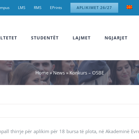
ampus
LMS
RMS
EPrints
APLIKIMET 26/27
LTETET
STUDENTËT
LAJMET
NGJARJET
Home
»
News
»
Konkurs – OSBE
all thirrje për aplikim për 18 bursa të plota, në Akademinë Evr