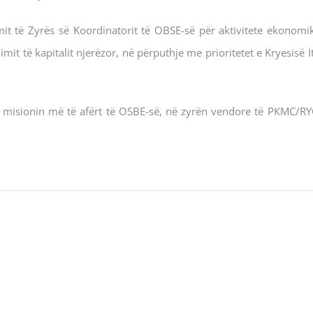
t të Zyrës së Koordinatorit të OBSE-së për aktivitete ekonomi
imit të kapitalit njerëzor, në përputhje me prioritetet e Kryesisë I
 misionin më të afërt të OSBE-së, në zyrën vendore të РКМС/RY