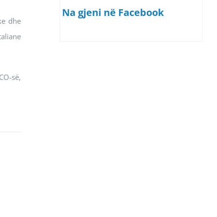
Na gjeni në Facebook
ke dhe
taliane
CO-së,