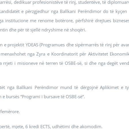
marrësi, dedikuar profesionistëve të rinj, studentëve, të diplomua
 kandidatët e përzgjedhur nga Ballkani Perëndimor do të kyçen 
 institucione me renome botërore, përfshirë drejtues biznese
ntin dhe për të sjellë ndryshime në shoqëri.
in e projektit YDEAS (Programues dhe sipërmarrës të rinj për av
ë menaxhohet nga Zyra e Koordinatorit për Aktivitetet Ekonomi
 rrjeti i misioneve në terren të OSBE-së, si dhe nga degët vend
ët nga Ballkani Perëndimor mund të dërgojnë Aplikimet e ty
n e bursës “Programi i bursave të OSBE-së”.
 femërore.
spertë, mjete, 6 kredi ECTS, udhëtimi dhe akomodim.