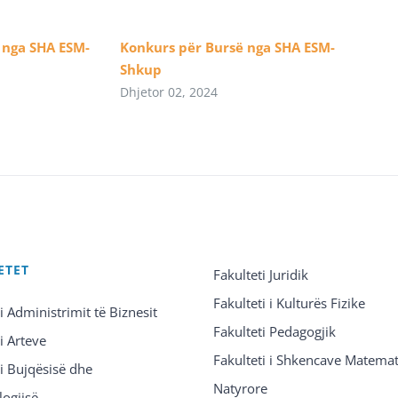
 nga SHA ESM-
Konkurs për Bursë nga SHA ESM-
Shkup
Dhjetor 02, 2024
ETET
Fakulteti Juridik
Fakulteti i Kulturës Fizike
 i Administrimit të Biznesit
Fakulteti Pedagogjik
 i Arteve
Fakulteti i Shkencave Matemat
 i Bujqësisë dhe
Natyrore
logjisë