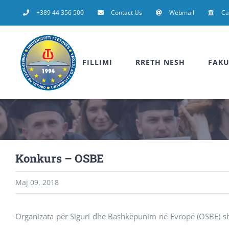
Skip
+389 44 356 500
Contact Us
Webmail
C
to
content
FILLIMI
RRETH NESH
FAKU
Konkurs – OSBE
Maj 09, 2018
Organizata për Siguri dhe Bashkëpunim në Evropë (OSBE) shp