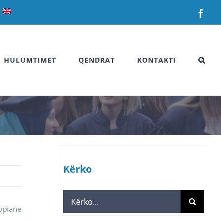
Fac
HULUMTIMET
QENDRAT
KONTAKTI
Kërko
Search
opiane
for: