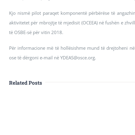
Kjo nismë pilot paraqet komponentë përbërëse të angazhimi
aktivitetet për mbrojtje të mjedisit (OCEEA) në fushën e zhvill
të OSBE-së për vitin 2018.
Për informacione më të hollësishme mund të drejtoheni në
ose të dërgoni e-mail në YDEAS@osce.org.
Related Posts