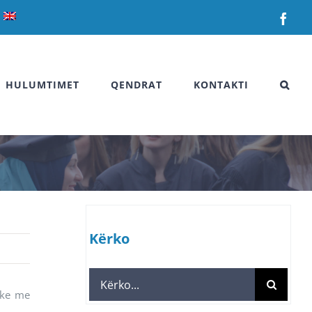
Fac
HULUMTIMET
QENDRAT
KONTAKTI
Kërko
Search
ike me
for: