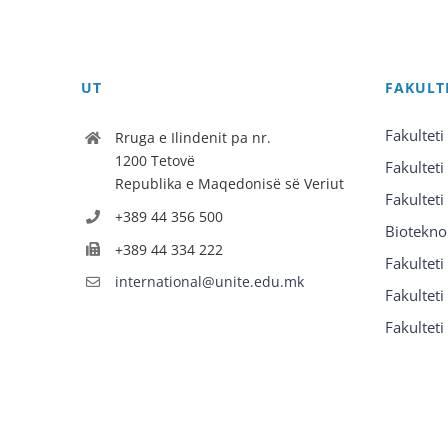
UT
FAKULT
Fakulteti
Rruga e Ilindenit pa nr.
1200 Tetovë
Fakulteti
Republika e Maqedonisë së Veriut
Fakulteti
+389 44 356 500
Biotekno
+389 44 334 222
Fakultet
international@unite.edu.mk
Fakulteti 
Fakulteti