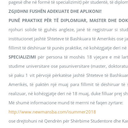
pagesë dhe në formë të specializimit) për studentë, të diplo
ZGJIDHNI FUSHËN ADEKUATE DHE APLIKONI!
PUNË PRAKTIKE PËR TË DIPLOMUAR, MASTER DHE D
njohuri solide të gjuhës angleze, janë të regjistruar si st
institucionet jashtë Shteteve të Bashkuara të Amerikës ose j
fillimit të dëshiruar të punës praktike, në kohëzgjatje deri në 
SPECIALIZIMI
për persona të moshës 18 vjeçare e më lart,
studime universitare ose pasuniversitare (master, doktoratu
së paku 1 vit përvojë përkatëse jashtë Shteteve të Bashkua
Amerikës, të paktën një muaj para fillimit të dëshiruar të
realizuar, në kohëzgjatje deri në 18 muaj, duke filluar prej sht
Më shumë informacione mund të merrni në faqen zyrtare:
http://www.newmansba.com/isummer2018
ose drejtohuni në Qendrën për Shërbime Studentore dhe Karrier