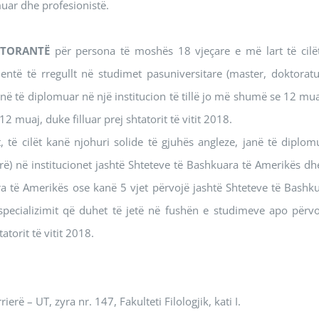
muar dhe profesionistë.
OKTORANTË
për persona të moshës 18 vjeçare e më lart të cilë
udentë të rregullt në studimet pasuniversitare (master, doktorat
anë të diplomuar në një institucion të tillë jo më shumë se 12 mu
12 muaj, duke filluar prej shtatorit të vitit 2018.
 të cilët kanë njohuri solide të gjuhës angleze, janë të diplom
rë) në institucionet jashtë Shteteve të Bashkuara të Amerikës d
ra të Amerikës ose kanë 5 vjet përvojë jashtë Shteteve të Bashk
 specializimit që duhet të jetë në fushën e studimeve apo përvo
atorit të vitit 2018.
ë – UT, zyra nr. 147, Fakulteti Filologjik, kati I.