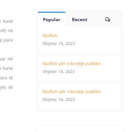
Comment
Popular
Recent
t kanë
urë) në
Njoftim
aj para
Dhjetor 18, 2023
uar në
Njoftim për mbrojtje publike
he kanë
Dhjetor 18, 2023
uara të
jës së
Njoftim për mbrojtje publike
Dhjetor 18, 2023