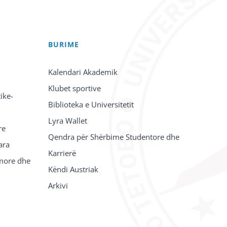
BURIME
Kalendari Akademik
Klubet sportive
ike-
Biblioteka e Universitetit
Lyra Wallet
re
Qendra për Shërbime Studentore dhe
ara
Karrierë
imore dhe
Këndi Austriak
Arkivi