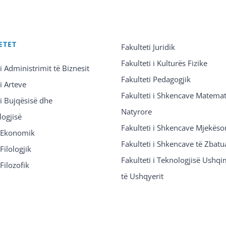
ETET
Fakulteti Juridik
Fakulteti i Kulturës Fizike
 i Administrimit të Biznesit
Fakulteti Pedagogjik
 i Arteve
Fakulteti i Shkencave Matemat
 i Bujqësisë dhe
Natyrore
logjisë
Fakulteti i Shkencave Mjekëso
i Ekonomik
Fakulteti i Shkencave të Zbatu
Filologjik
Fakulteti i Teknologjisë Ushq
 Filozofik
të Ushqyerit