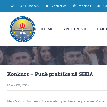
Skip
+389 44 356 500
Contact Us
Webmail
C
to
content
FILLIMI
RRETH NESH
FAKU
Konkurs – Punë praktike në SHBA
Mars 09, 2018
NewMan’s Business Accelerator për herë të parë në Maqed