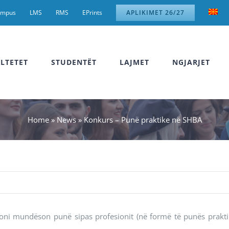
ampus
LMS
RMS
EPrints
APLIKIMET 26/27
LTETET
STUDENTËT
LAJMET
NGJARJET
Home
»
News
»
Konkurs – Punë praktike në SHBA
oni mundëson punë sipas profesionit (në formë të punës prakt