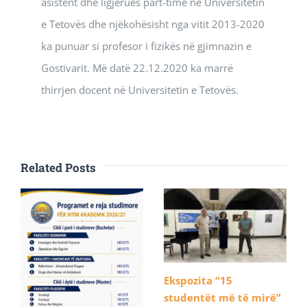
asistent dhe ligjërues part-time në Universitetin
e Tetovës dhe njëkohësisht nga vitit 2013-2020
ka punuar si profesor i fizikës në gjimnazin e
Gostivarit. Më datë 22.12.2020 ka marrë
thirrjen docent në Universitetin e Tetovës.
Related Posts
Ekspozita “15
studentët më të mirë”