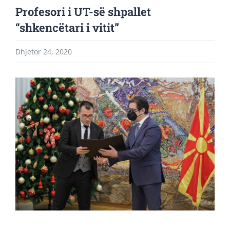
Profesori i UT-së shpallet
“shkencëtari i vitit”
Dhjetor 24, 2020
View
Larger
Image