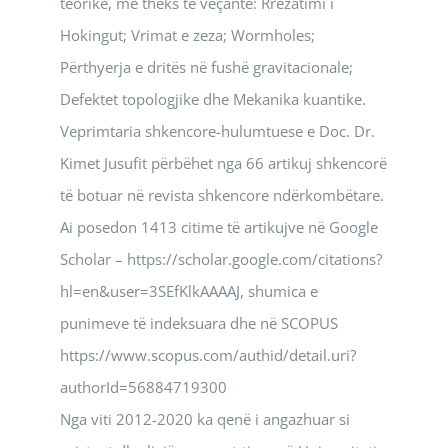
teorike, me theks të veçantë: Rrezatimi i
Hokingut; Vrimat e zeza; Wormholes;
Përthyerja e dritës në fushë gravitacionale;
Defektet topologjike dhe Mekanika kuantike.
Veprimtaria shkencore-hulumtuese e Doc. Dr.
Kimet Jusufit përbëhet nga 66 artikuj shkencorë
të botuar në revista shkencore ndërkombëtare.
Ai posedon 1413 citime të artikujve në Google
Scholar – https://scholar.google.com/citations?
hl=en&user=3SEfKlkAAAAJ, shumica e
punimeve të indeksuara dhe në SCOPUS
https://www.scopus.com/authid/detail.uri?
authorId=56884719300
Nga viti 2012-2020 ka qenë i angazhuar si