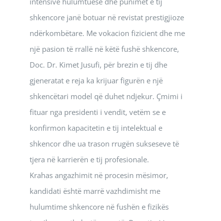
intensive hulumtuese dhe punimet e tij
shkencore janë botuar në revistat prestigjioze
ndërkombëtare. Me vokacion fizicient dhe me
një pasion të rrallë në këtë fushë shkencore,
Doc. Dr. Kimet Jusufi, për brezin e tij dhe
gjeneratat e reja ka krijuar figurën e një
shkencëtari model që duhet ndjekur. Çmimi i
fituar nga presidenti i vendit, vetëm se e
konfirmon kapacitetin e tij intelektual e
shkencor dhe ua trason rrugën sukseseve të
tjera në karrierën e tij profesionale.
Krahas angazhimit në procesin mësimor,
kandidati është marrë vazhdimisht me
hulumtime shkencore në fushën e fizikës