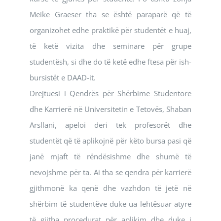
Meike Graeser tha se është paraparë që të
organizohet edhe praktikë për studentët e huaj,
të ketë vizita dhe seminare për grupe
studentësh, si dhe do të ketë edhe ftesa për ish-
bursistët e DAAD-it.
Drejtuesi i Qendrës për Shërbime Studentore
dhe Karrierë në Universitetin e Tetovës, Shaban
Arsllani, apeloi deri tek profesorët dhe
studentët që të aplikojnë për këto bursa pasi që
janë mjaft të rëndësishme dhe shumë të
nevojshme për ta. Ai tha se qendra për karrierë
gjithmonë ka qenë dhe vazhdon të jetë në
shërbim të studentëve duke ua lehtësuar atyre
të gjitha procedurat për aplikim dhe duke i