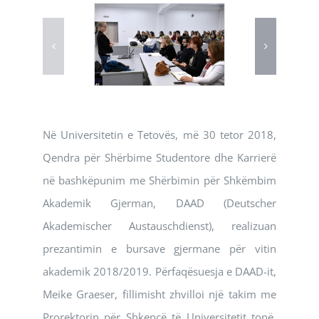
Në Universitetin e Tetovës, më 30 tetor 2018,
Qendra për Shërbime Studentore dhe Karrierë
në bashkëpunim me Shërbimin për Shkëmbim
Akademik Gjerman, DAAD (Deutscher
Akademischer Austauschdienst), realizuan
prezantimin e bursave gjermane për vitin
akademik 2018/2019. Përfaqësuesja e DAAD-it,
Meike Graeser, fillimisht zhvilloi një takim me
Prorektorin për Shkencë të Universitetit tonë,