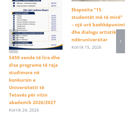
Ekspozita “15
studentët më të mirë”
– një urë bashkëpunimi
dhe dialogu artistik
ndëruniversitar
Korrik 15, 2026
5450 vende të lira dhe
disa programe të reja
studimore në
konkursin e
Universitetit të
Tetovës për vitin
akademik 2026/2027
Korrik 24, 2026