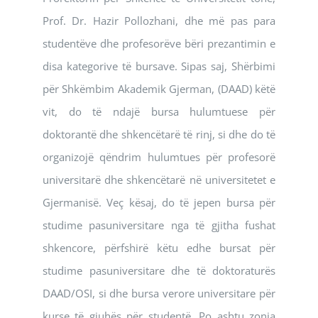
Prof. Dr. Hazir Pollozhani, dhe më pas para
studentëve dhe profesorëve bëri prezantimin e
disa kategorive të bursave. Sipas saj, Shërbimi
për Shkëmbim Akademik Gjerman, (DAAD) këtë
vit, do të ndajë bursa hulumtuese për
doktorantë dhe shkencëtarë të rinj, si dhe do të
organizojë qëndrim hulumtues për profesorë
universitarë dhe shkencëtarë në universitetet e
Gjermanisë. Veç kësaj, do të jepen bursa për
studime pasuniversitare nga të gjitha fushat
shkencore, përfshirë këtu edhe bursat për
studime pasuniversitare dhe të doktoraturës
DAAD/OSI, si dhe bursa verore universitare për
kurse të gjuhës për studentë. Po ashtu zonja