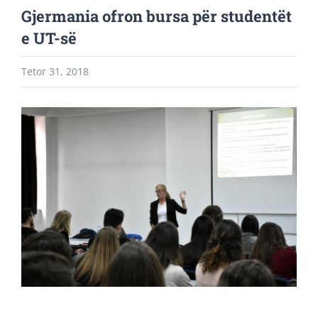
Gjermania ofron bursa për studentët
e UT-së
Tetor 31, 2018
View
Larger
Image