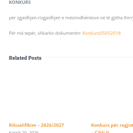
KONKURS
për zgjedhjen-rizgjedhjen e mësimdhënësve në të gjitha thir
Për më tepër, shkarko dokumentin:
Konkurs05052018
Related Posts
Rikualifikim – 2026/2027
Konkurs për regjis
– Cikli II
Korrik 20, 2026