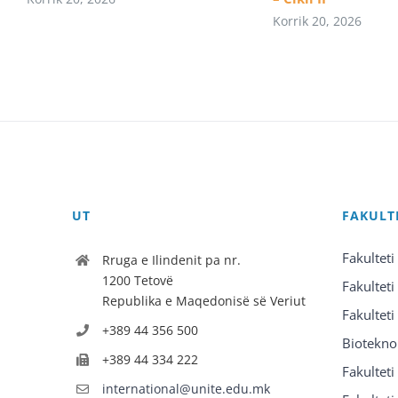
Korrik 20, 2026
UT
FAKULT
Fakulteti
Rruga e Ilindenit pa nr.
1200 Tetovë
Fakulteti
Republika e Maqedonisë së Veriut
Fakulteti
+389 44 356 500
Biotekno
+389 44 334 222
Fakultet
international@unite.edu.mk