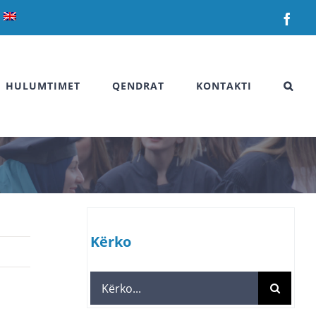
Fac
HULUMTIMET
QENDRAT
KONTAKTI
Kërko
Search
for: