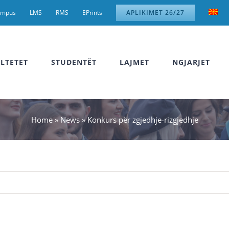
ampus
LMS
RMS
EPrints
APLIKIMET 26/27
LTETET
STUDENTËT
LAJMET
NGJARJET
Home
»
News
»
Konkurs për zgjedhje-rizgjedhje