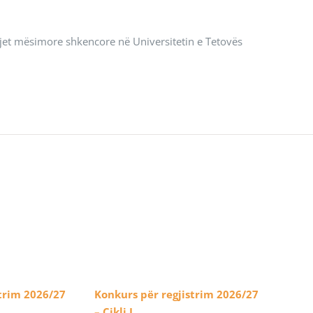
rjet mësimore shkencore në Universitetin e Tetovës
trim 2026/27
Konkurs për regjistrim 2026/27
– Cikli I