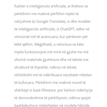
fushën e inteligjencës artificiale, ai theksoi se
përkthimi me makinë përfshin mjete të
ndryshme (si Google Translate), si dhe modele
të inteligjencës artificiale, si ChatGPT, edhe në
versionet më të avancuara, kur përdoren për
këtë qëllim. Megjithatë, u nënvizua se këto
mjete funksionojnë më mirë në gjuhë me më
shumë materiale gjuhësore dhe në tekste me
strukturë të thjeshtë, ndërsa në tekste
stilistikisht më të ndërlikuara rezultatet mbeten
të kufizuara. Përkthimi me makinë mund të
shërbejë si bazë fillestare, por kërkon ndërhyrje
të domosdoshme të përkthyesit, ndërsa qasjet
bashkëkohore mbështeten në modele hibride,