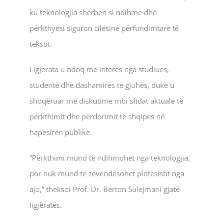
ku teknologjia shërben si ndihmë dhe
përkthyesi siguron cilësinë përfundimtare të
tekstit.
Ligjërata u ndoq me interes nga studiues,
studentë dhe dashamirës të gjuhës, duke u
shoqëruar me diskutime mbi sfidat aktuale të
përkthimit dhe përdorimit të shqipes në
hapësirën publike.
“Përkthimi mund të ndihmohet nga teknologjia,
por nuk mund të zëvendësohet plotësisht nga
ajo,” theksoi Prof. Dr. Berton Sulejmani gjatë
ligjëratës.