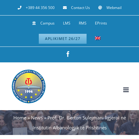
Skip
+389 44 356 500
Contact Us
Webmail
to
Campus
LMS
RMS
EPrints
content
APLIKIMET 26/27
Facebook
Home
»
News
»
Prof. Dr. Berton Sulejmani ligjëroi në
Institutin Albanologjik të Prishtinës