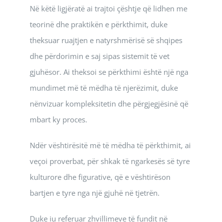
Në këtë ligjëratë ai trajtoi çështje që lidhen me
teorinë dhe praktikën e përkthimit, duke
theksuar ruajtjen e natyrshmërisë së shqipes
dhe përdorimin e saj sipas sistemit të vet
gjuhësor. Ai theksoi se përkthimi është një nga
mundimet më të mëdha të njerëzimit, duke
nënvizuar kompleksitetin dhe përgjegjësinë që
mbart ky proces.
Ndër vështirësitë më të mëdha të përkthimit, ai
veçoi proverbat, për shkak të ngarkesës së tyre
kulturore dhe figurative, që e vështirëson
bartjen e tyre nga një gjuhë në tjetrën.
Duke iu referuar zhvillimeve të fundit në