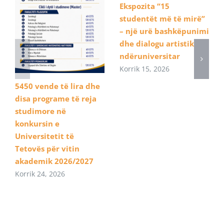
Ekspozita “15
studentët më të mirë”
– një urë bashkëpunimi
dhe dialogu artistik
ndëruniversitar
Korrik 15, 2026
5450 vende të lira dhe
disa programe të reja
studimore në
konkursin e
Universitetit të
Tetovës për vitin
akademik 2026/2027
Korrik 24, 2026