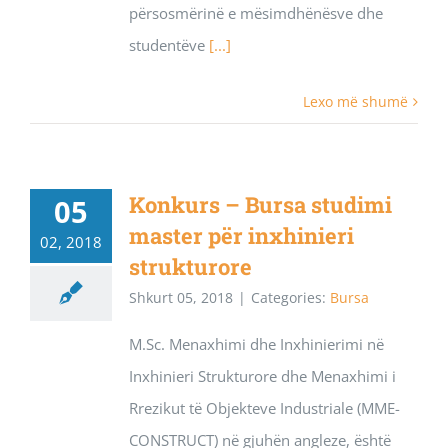
përsosmërinë e mësimdhënësve dhe
studentëve
[...]
Lexo më shumë
Konkurs – Bursa studimi
05
master për inxhinieri
02, 2018
strukturore
Shkurt 05, 2018
|
Categories:
Bursa
M.Sc. Menaxhimi dhe Inxhinierimi në
Inxhinieri Strukturore dhe Menaxhimi i
Rrezikut të Objekteve Industriale (MME-
CONSTRUCT) në gjuhën angleze, është