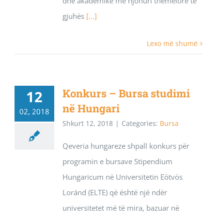
dhe akademikë me njohuri themelore të
gjuhës
[...]
Lexo më shumë
Konkurs – Bursa studimi
12
në Hungari
02, 2018
Shkurt 12, 2018
|
Categories:
Bursa
Qeveria hungareze shpall konkurs për
programin e bursave Stipendium
Hungaricum në Universitetin Eötvös
Loránd (ELTE) që është një ndër
universitetet më të mira, bazuar në